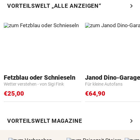
chevron_right
VORTEILSWELT „ALLE ANZEIGEN“
Fetzblau oder Schnieseln
Janod Dino-Garag
Wetter verstehen - von Sigi Fink
Für kleine Autofans
€25,00
€64,90
chevron_right
VORTEILSWELT MAGAZINE