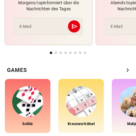
Morgens topinformiert über die
Abends topin
Nachrichten des Tages
Nachrich
send
E-Mail
E-Mail
Abschicken
chevron_right
GAMES
Solitär
Kreuzworträtsel
Mahj