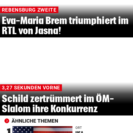
REBENSBURG ZWEITE
Eva-Maria Brem triumphiert im
RTL von Jasna!
3,27 SEKUNDEN VORNE
Schild zertrümmert im ÖM-
Slalom ihre Konkurrenz
ÄHNLICHE THEMEN
ORT
1