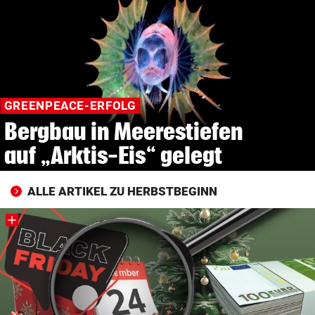
© Krone Multimedia GmbH & Co KG 2026
Muthgasse 2, 1190 Wien
GREENPEACE-ERFOLG
Bergbau in Meerestiefen
auf „Arktis-Eis“ gelegt
ALLE ARTIKEL ZU HERBSTBEGINN