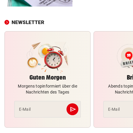
NEWSLETTER
Guten Morgen
Br
Morgens topinformiert über die
Abends topin
Nachrichten des Tages
Nachrich
send
E-Mail
E-Mail
Abschicken