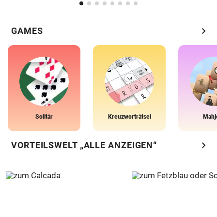
chevron_right
GAMES
Solitär
Kreuzworträtsel
Mahj
chevron_right
VORTEILSWELT „ALLE ANZEIGEN“