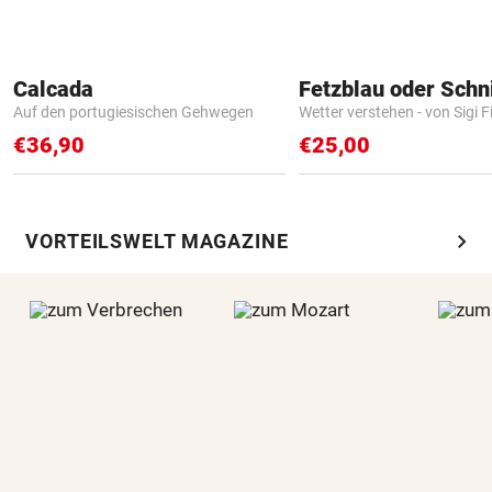
Calcada
Fetzblau oder Schn
Auf den portugiesischen Gehwegen
Wetter verstehen - von Sigi F
€36,90
€25,00
chevron_right
VORTEILSWELT MAGAZINE