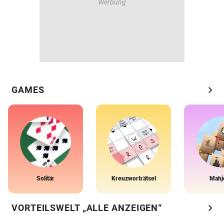
chevron_right
GAMES
Solitär
Kreuzworträtsel
Mahj
chevron_right
VORTEILSWELT „ALLE ANZEIGEN“