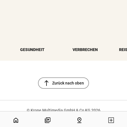
GESUNDHEIT
VERBRECHEN
REI
north
Zurück nach oben
© Krone Multimedia GmbH & Co KG 2026
NaN%
Muthgasse 2, 1190 Wien
home
pin_drop