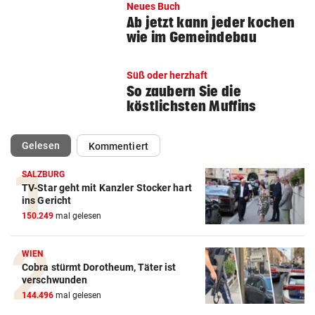
Neues Buch
Ab jetzt kann jeder kochen
wie im Gemeindebau
Süß oder herzhaft
So zaubern Sie die
köstlichsten Muffins
(ausgewählt)
Gelesen
Kommentiert
SALZBURG
TV-Star geht mit Kanzler Stocker hart
ins Gericht
150.249
mal gelesen
WIEN
Cobra stürmt Dorotheum, Täter ist
verschwunden
144.496
mal gelesen