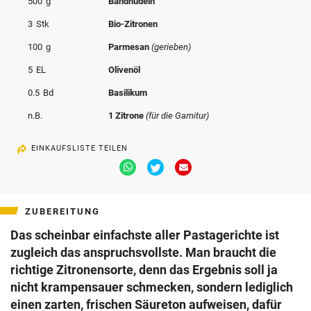
500
g
Bandnudeln
© Krone Multimedia GmbH & Co KG 2026
3
Stk
Bio-Zitronen
Muthgasse 2, 1190 Wien
100
g
Parmesan
(gerieben)
5
EL
Olivenöl
0.5
Bd
Basilikum
n.B.
1 Zitrone
(für die Garnitur)
EINKAUFSLISTE TEILEN
Via
Via
Via
Whatsapp
Twitter
Email
teilen
teilen
teilen
ZUBEREITUNG
Das scheinbar einfachste aller Pastagerichte ist
zugleich das anspruchsvollste. Man braucht die
richtige Zitronensorte, denn das Ergebnis soll ja
nicht krampensauer schmecken, sondern lediglich
einen zarten, frischen Säureton aufweisen, dafür