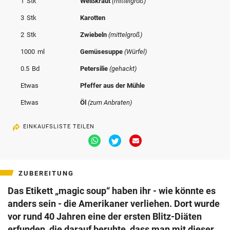
1
Stk
Weißkraut
(mittelgroß)
© Krone Multimedia GmbH & Co KG 2026
3
Stk
Karotten
Muthgasse 2, 1190 Wien
2
Stk
Zwiebeln
(mittelgroß)
1000
ml
Gemüsesuppe
(Würfel)
0.5
Bd
Petersilie
(gehackt)
Etwas
Pfeffer aus der Mühle
Etwas
Öl
(zum Anbraten)
EINKAUFSLISTE TEILEN
Via
Via
Via
Whatsapp
Twitter
Email
teilen
teilen
teilen
ZUBEREITUNG
Das Etikett „magic soup“ haben ihr - wie könnte es
anders sein - die Amerikaner verliehen. Dort wurde
vor rund 40 Jahren eine der ersten Blitz-Diäten
erfunden, die darauf beruhte, dass man mit dieser