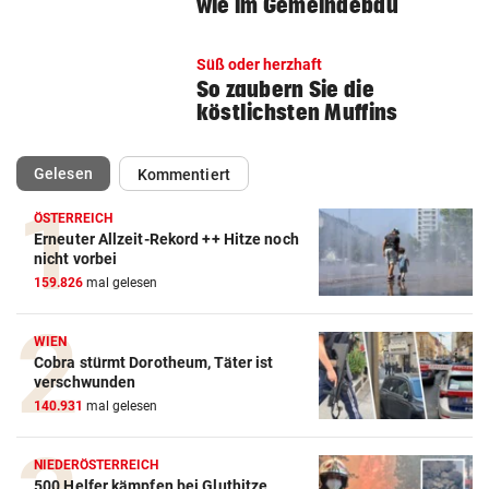
wie im Gemeindebau
Süß oder herzhaft
So zaubern Sie die
köstlichsten Muffins
(ausgewählt)
Gelesen
Kommentiert
ÖSTERREICH
Erneuter Allzeit-Rekord ++ Hitze noch
nicht vorbei
159.826
mal gelesen
WIEN
Cobra stürmt Dorotheum, Täter ist
verschwunden
140.931
mal gelesen
NIEDERÖSTERREICH
500 Helfer kämpfen bei Gluthitze