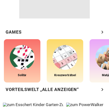
chevron_right
GAMES
Solitär
Kreuzworträtsel
Mahj
chevron_right
VORTEILSWELT „ALLE ANZEIGEN“