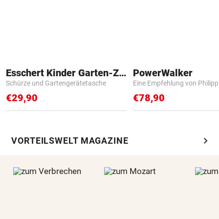
Esschert Kinder Garten-Zubehör
PowerWalker
Schürze und Gartengerätetasche
Eine Empfehlung von Philip
€29,90
€78,90
chevron_right
VORTEILSWELT MAGAZINE