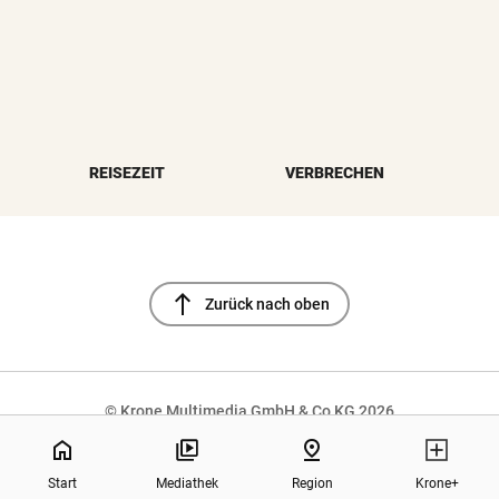
REISEZEIT
VERBRECHEN
north
Zurück nach oben
© Krone Multimedia GmbH & Co KG 2026
NaN%
Muthgasse 2, 1190 Wien
home
pin_drop
Start
Mediathek
Region
Krone+