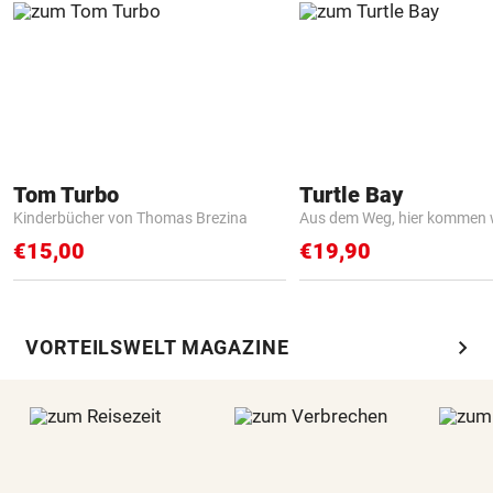
Tom Turbo
Turtle Bay
Kinderbücher von Thomas Brezina
Aus dem Weg, hier kommen w
€15,00
€19,90
chevron_right
VORTEILSWELT MAGAZINE