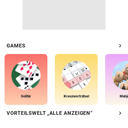
chevron_right
GAMES
Solitär
Kreuzworträtsel
Mahj
chevron_right
VORTEILSWELT „ALLE ANZEIGEN“