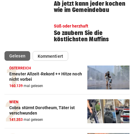
Ab jetzt kann jeder kochen
wie im Gemeindebau
Süß oder herzhaft
So zaubern Sie die
köstlichsten Muffins
(ausgewählt)
Gelesen
Kommentiert
ÖSTERREICH
Erneuter Allzeit-Rekord ++ Hitze noch
nicht vorbei
160.139
mal gelesen
WIEN
Cobra stürmt Dorotheum, Täter ist
verschwunden
141.353
mal gelesen