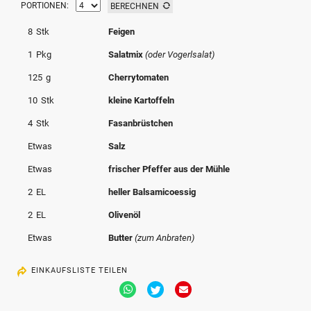
PORTIONEN:
BERECHNEN
© Krone Multimedia GmbH & Co KG 2026
Muthgasse 2, 1190 Wien
8
Stk
Feigen
1
Pkg
Salatmix
(oder Vogerlsalat)
125
g
Cherrytomaten
10
Stk
kleine Kartoffeln
4
Stk
Fasanbrüstchen
Etwas
Salz
Etwas
frischer Pfeffer aus der Mühle
2
EL
heller Balsamicoessig
2
EL
Olivenöl
Etwas
Butter
(zum Anbraten)
EINKAUFSLISTE TEILEN
Via
Via
Via
Whatsapp
Twitter
Email
teilen
teilen
teilen