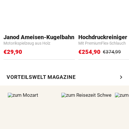
Janod Ameisen-Kugelbahn
Hochdruckreiniger 
Motorikspielzeug aus Holz
Mit PremiumFlex-Schlauch
€29,90
€254,90
€374,99
chevron_right
VORTEILSWELT MAGAZINE