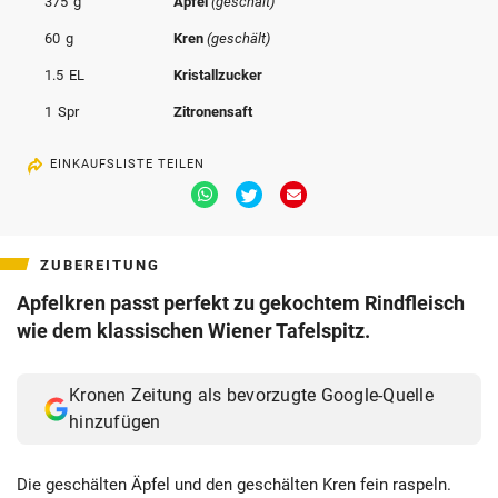
375
g
Apfel
(geschält)
© Krone Multimedia GmbH & Co KG 2026
60
g
Kren
(geschält)
Muthgasse 2, 1190 Wien
1.5
EL
Kristallzucker
1
Spr
Zitronensaft
EINKAUFSLISTE TEILEN
Via
Via
Via
Whatsapp
Twitter
Email
teilen
teilen
teilen
ZUBEREITUNG
Apfelkren passt perfekt zu gekochtem Rindfleisch
wie dem klassischen Wiener Tafelspitz.
Kronen Zeitung als bevorzugte Google-Quelle
hinzufügen
Die geschälten Äpfel
und den geschälten Kren fein raspeln.