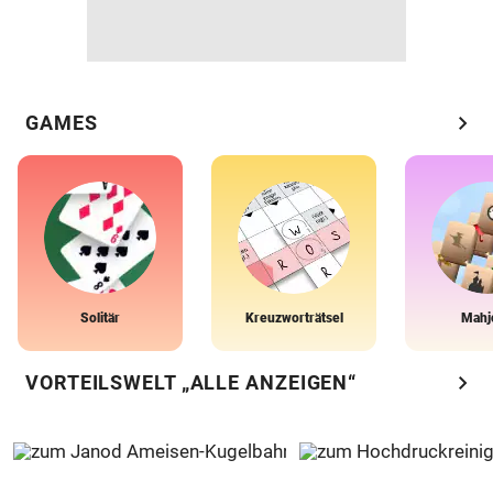
chevron_right
GAMES
Solitär
Kreuzworträtsel
Mahj
chevron_right
VORTEILSWELT „ALLE ANZEIGEN“