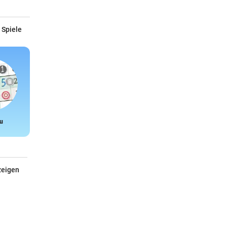
 Spiele
u
Snake
zeigen