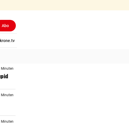
Abo
tschaft
krone.tv
Wissen
Gericht
Kolumnen
Freizeit
Reise
Ti
7 Minuten
apid
8 Minuten
r
0 Minuten