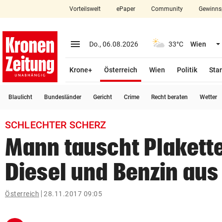
Vorteilswelt
ePaper
Community
Gewinns
close
Schließen
menu
Menü aufklappen
Do., 06.08.2026
33°C
Wien
Abonnieren
(ausgewählt)
Krone+
Österreich
Wien
Politik
Star
account_circle
arrow_right
Anmelden
Blaulicht
Bundesländer
Gericht
Crime
Recht beraten
Wetter
pin_drop
arrow_right
Bundesland auswäh
Wien
SCHLECHTER SCHERZ
bookmark
Merkliste
Mann tauscht Plakett
Diesel und Benzin aus
Suchbegriff
search
eingeben
Österreich
28.11.2017 09:05