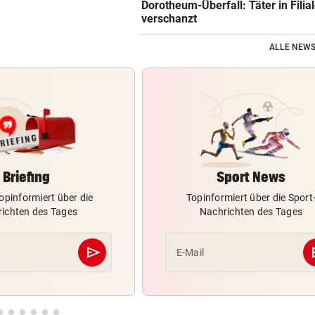
Dorotheum-Überfall: Täter in Filia
verschanzt
ALLE NEWS
Briefing
Sport News
opinformiert über die
Topinformiert über die Sport
ichten des Tages
Nachrichten des Tages
send
s
E-Mail
Abschicken