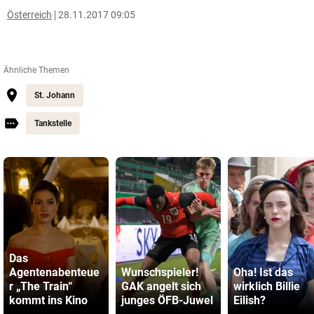
Österreich
28.11.2017 09:05
Ähnliche Themen
St. Johann
Tankstelle
Das
Agentenabenteue
Wunschspieler!
Oha! Ist das
r „The Train“
GAK angelt sich
wirklich Billie
kommt ins Kino
junges ÖFB-Juwel
Eilish?