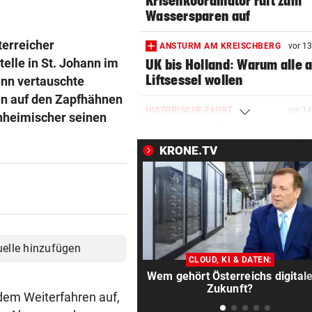
Krisenkoordinator ruft zum
Wassersparen auf
terreicher
ANSTURM AM KREISCHBERG
vor 1
elle in St. Johann im
UK bis Holland: Warum alle a
Liftsessel wollen
ann vertauschte
en auf den Zapfhähnen
HISTORISCHE FAHRT
vor 1
Einheimischer seinen
Weltrekord! Weltmeister sie
unter Schmerzen
KRONE.TV
FLASCHE UND SCHWERT
vor 2
Lange Gefängnisstrafen nac
Folter-Vergewaltigung
VÖLLIG VERWANDELT
vor 3
uelle hinzufügen
Oha! Ist das wirklich Billie Ei
CLOUD, KI & DATEN:
Wem gehört Österreichs digital
SCHRECK FÜR DEUTSCHEN
vor 3
Zukunft?
 dem Weiterfahren auf,
Riesenschlange beim