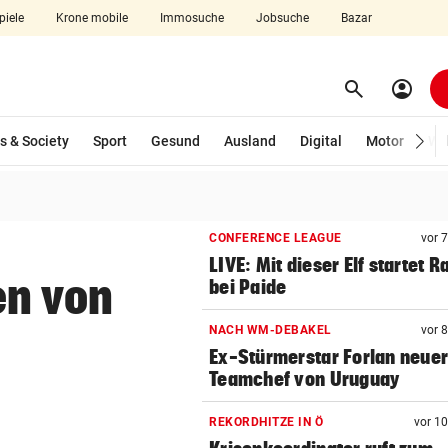
piele
Krone mobile
Immosuche
Jobsuche
Bazar
search
account_circle
Menü aufklappen
Suchen
s & Society
Sport
Gesund
Ausland
Digital
Motor
Wir
len
CONFERENCE LEAGUE
vor 
LIVE: Mit dieser Elf startet R
en von
bei Paide
NACH WM-DEBAKEL
vor 
Ex-Stürmerstar Forlan neue
Teamchef von Uruguay
REKORDHITZE IN Ö
vor 1