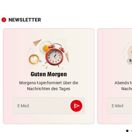
NEWSLETTER
Guten Morgen
Morgens topinformiert über die
Abends t
Nachrichten des Tages
Nachr
send
E-Mail
E-Mail
Abschicken