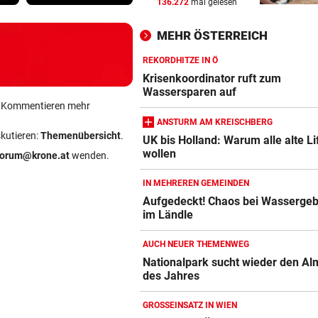
136.272
mal gelesen
Dorotheum-Überfall: Täter i
Filiale verschanzt
MEHR ÖSTERREICH
KRONE+ TESTET FÜR SIE
vor 
REKORDHITZE IN Ö
Insta360 Mic Pro: Endlich gu
Krisenkoordinator ruft zum
Ton am Handy?
Wassersparen auf
ein Kommentieren mehr
ANSTURM AM KREISCHBERG
CHIPS, KI UND ROBOTER
vor 
skutieren:
Themenübersicht
.
Diese China-Durchbrüche
UK bis Holland: Warum alle alte Li
wollen
machen Washington nervös
forum@krone.at
wenden.
IN MEHREREN GEMEINDEN
Aufgedeckt! Chaos bei Wasserge
im Ländle
AUCH NEUER THEMENWEG
Nationalpark sucht wieder den Al
des Jahres
GROSSEINSATZ IN WIEN