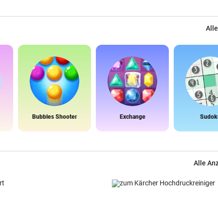
Alle
Bubbles Shooter
Exchange
Sudok
Alle An