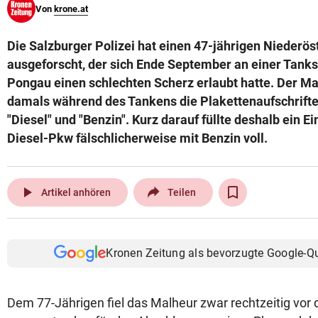
Von
krone.at
© Krone Multimedia GmbH & Co KG 2026
Muthgasse 2, 1190 Wien
Die Salzburger Polizei hat einen 47-jährigen Niederös
ausgeforscht, der sich Ende September an einer Tankst
Pongau einen schlechten Scherz erlaubt hatte. Der M
damals während des Tankens die Plakettenaufschrift
"Diesel" und "Benzin". Kurz darauf füllte deshalb ein 
Diesel-Pkw fälschlicherweise mit Benzin voll.
play_arrow
Artikel anhören
Teilen
Kronen Zeitung als bevorzugte Google-Q
Dem 77-Jährigen fiel das Malheur zwar rechtzeitig vor