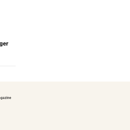
ger
Janod Dino-Garage
Für kleine Autofans
€64,90
agazine