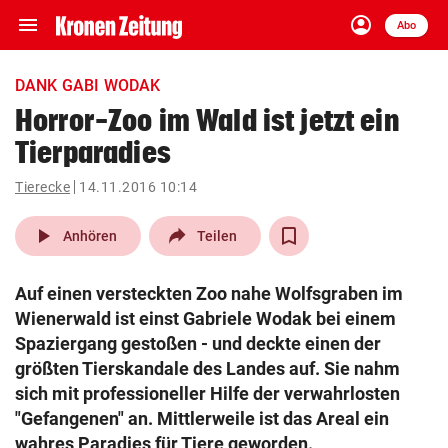
menu
account_circle
Navigation
Anmelden
Abo
close
Schließen
ein-/ausklappen
DANK GABI WODAK
Abonnieren
Horror-Zoo im Wald ist jetzt ein
Tierparadies
account_circle
arrow_right
Anmelden
Tierecke
14.11.2016 10:14
pin_drop
arrow_right
Bundesland auswäh
Wien
play_arrow
Anhören
Teilen
bookmark
Merkliste
Auf einen versteckten Zoo nahe Wolfsgraben im
Wienerwald ist einst Gabriele Wodak bei einem
Suchbegriff
Spaziergang gestoßen - und deckte einen der
search
eingeben
größten Tierskandale des Landes auf. Sie nahm
sich mit professioneller Hilfe der verwahrlosten
"Gefangenen" an. Mittlerweile ist das Areal ein
wahres Paradies für Tiere geworden.