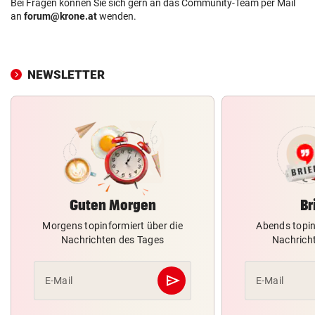
Bei Fragen können Sie sich gern an das Community-Team per Mail
an
forum@krone.at
wenden.
NEWSLETTER
Guten Morgen
Br
Morgens topinformiert über die
Abends topin
Nachrichten des Tages
Nachrich
send
E-Mail
E-Mail
Abschicken