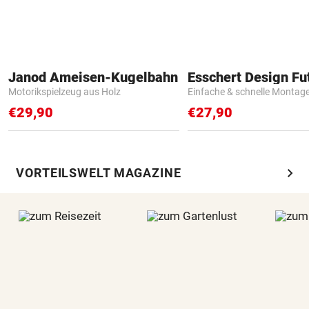
Janod Ameisen-Kugelbahn
Motorikspielzeug aus Holz
Einfache & schnelle Montag
€29,90
€27,90
chevron_right
VORTEILSWELT MAGAZINE