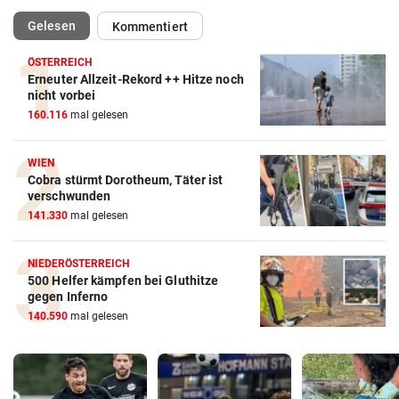
(ausgewählt)
Gelesen
Kommentiert
ÖSTERREICH
Erneuter Allzeit-Rekord ++ Hitze noch
nicht vorbei
160.116
mal gelesen
WIEN
Cobra stürmt Dorotheum, Täter ist
verschwunden
141.330
mal gelesen
NIEDERÖSTERREICH
500 Helfer kämpfen bei Gluthitze
gegen Inferno
140.590
mal gelesen