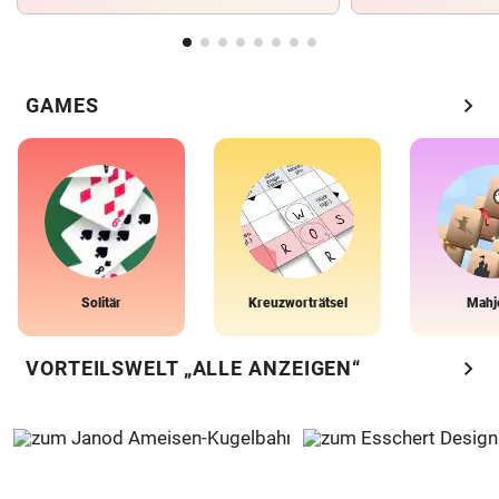
chevron_right
GAMES
Solitär
Kreuzworträtsel
Mahj
chevron_right
VORTEILSWELT „ALLE ANZEIGEN“