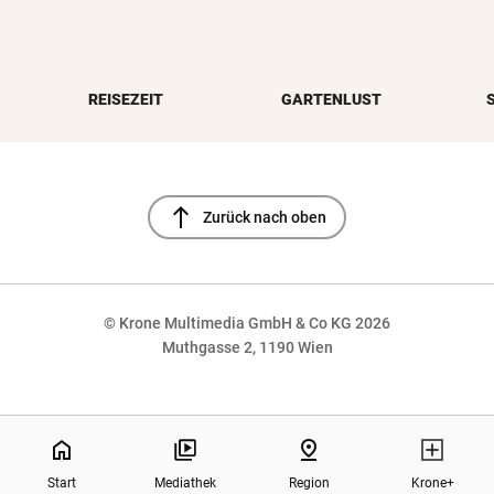
REISEZEIT
GARTENLUST
north
Zurück nach oben
© Krone Multimedia GmbH & Co KG 2026
Muthgasse 2, 1190 Wien
NaN%
home
pin_drop
Start
Mediathek
Region
Krone+