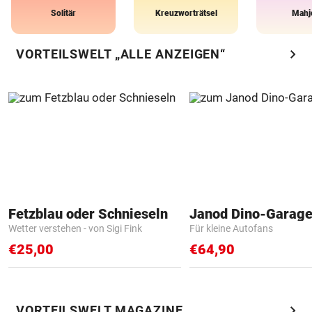
Solitär
Kreuzworträtsel
Mahj
chevron_right
VORTEILSWELT „ALLE ANZEIGEN“
Fetzblau oder Schnieseln
Janod Dino-Garag
Wetter verstehen - von Sigi Fink
Für kleine Autofans
€25,00
€64,90
chevron_right
VORTEILSWELT MAGAZINE