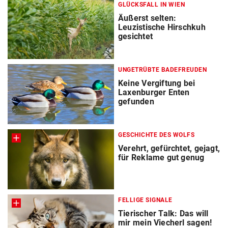
GLÜCKSFALL IN WIEN
Äußerst selten:
Leuzistische Hirschkuh
gesichtet
UNGETRÜBTE BADEFREUDEN
Keine Vergiftung bei
Laxenburger Enten
gefunden
GESCHICHTE DES WOLFS
Verehrt, gefürchtet, gejagt,
für Reklame gut genug
FELLIGE SIGNALE
Tierischer Talk: Das will
mir mein Viecherl sagen!