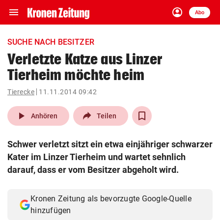
menu
account_circle
Navigation
Anmelden
Abo
close
Schließen
ein-/ausklappen
SUCHE NACH BESITZER
Abonnieren
Verletzte Katze aus Linzer
Tierheim möchte heim
account_circle
arrow_right
Anmelden
Tierecke
11.11.2014 09:42
pin_drop
arrow_right
Bundesland auswäh
Wien
play_arrow
Anhören
Teilen
bookmark
Merkliste
Schwer verletzt sitzt ein etwa einjähriger schwarzer
Kater im Linzer Tierheim und wartet sehnlich
Suchbegriff
darauf, dass er vom Besitzer abgeholt wird.
search
eingeben
Kronen Zeitung als bevorzugte Google-Quelle
hinzufügen