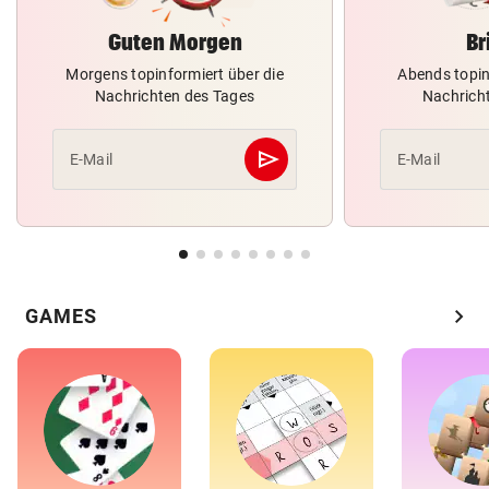
Guten Morgen
Br
Morgens topinformiert über die
Abends topin
Nachrichten des Tages
Nachrich
send
E-Mail
E-Mail
Abschicken
chevron_right
GAMES