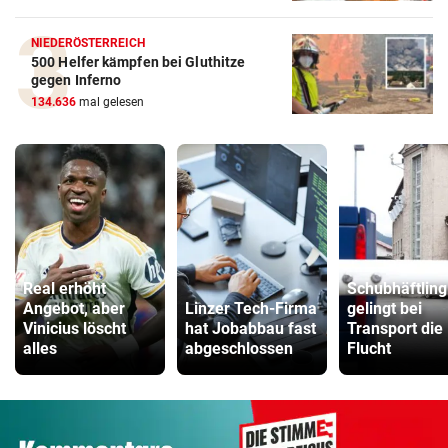
NIEDERÖSTERREICH
500 Helfer kämpfen bei Gluthitze
gegen Inferno
134.636
mal gelesen
Real erhöht
Schubhäftling
Angebot, aber
Linzer Tech-Firma
gelingt bei
Vinicius löscht
hat Jobabbau fast
Transport die
alles
abgeschlossen
Flucht