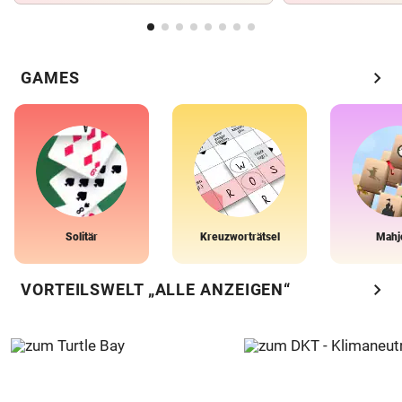
chevron_right
GAMES
Solitär
Kreuzworträtsel
Mahj
chevron_right
VORTEILSWELT „ALLE ANZEIGEN“