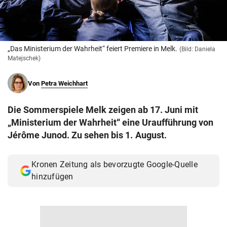
© Krone Multimedia GmbH & Co KG 2026
Muthgasse 2, 1190 Wien
„Das Ministerium der Wahrheit“ feiert Premiere in Melk.
(Bild: Daniela
Matejschek)
Von
Petra Weichhart
Die Sommerspiele Melk zeigen ab 17. Juni mit
„Ministerium der Wahrheit“ eine Uraufführung von
Jérôme Junod. Zu sehen bis 1. August.
Kronen Zeitung als bevorzugte Google-Quelle
hinzufügen