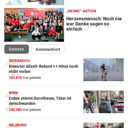
„KRONE“-AKTION
Herzensmensch: Noch nie
war Danke sagen so
einfach
(ausgewählt)
Gelesen
Kommentiert
ÖSTERREICH
Erneuter Allzeit-Rekord ++ Hitze noch
nicht vorbei
161.870
mal gelesen
WIEN
Cobra stürmt Dorotheum, Täter ist
verschwunden
143.185
mal gelesen
SALZBURG