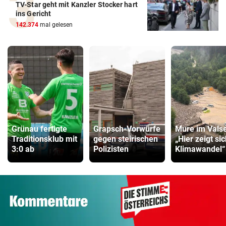
TV-Star geht mit Kanzler Stocker hart
ins Gericht
142.374
mal gelesen
Grünau fertigte
Grapsch-Vorwürfe
Mure im Valse
Traditionsklub mit
gegen steirischen
„Hier zeigt si
3:0 ab
Polizisten
Klimawandel“