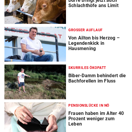
Dürre bringt jetzt auch
Schlachthöfe ans Limit
GROSSER AUFLAUF
Von Ailton bis Herzog –
Legendenkick in
Hausmening
SKURRILES ÖKOPATT
Biber-Damm behindert die
Bachforellen im Fluss
PENSIONSLÜCKE IN NÖ
Frauen haben im Alter 40
Prozent weniger zum
Leben