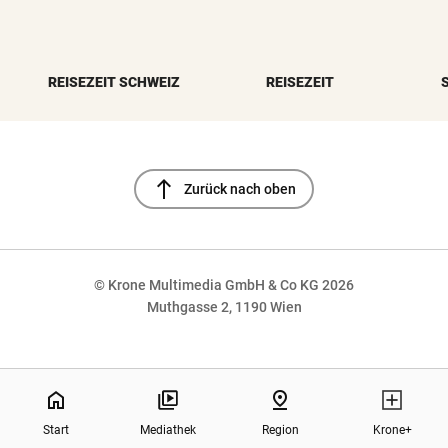
REISEZEIT SCHWEIZ
REISEZEIT
north
Zurück nach oben
© Krone Multimedia GmbH & Co KG 2026
Muthgasse 2, 1190 Wien
NaN%
home
pin_drop
Start
Mediathek
Region
Krone+