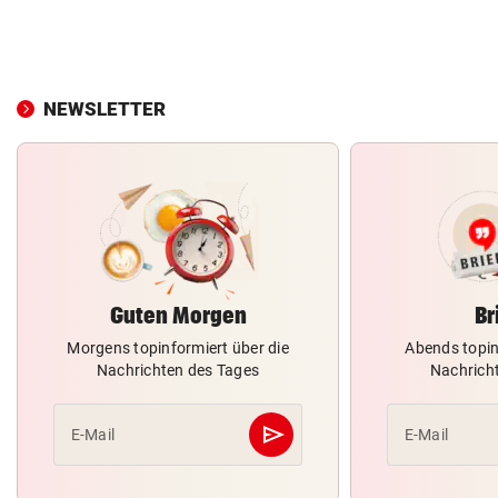
NEWSLETTER
Guten Morgen
Br
Morgens topinformiert über die
Abends topin
Nachrichten des Tages
Nachrich
send
E-Mail
E-Mail
Abschicken