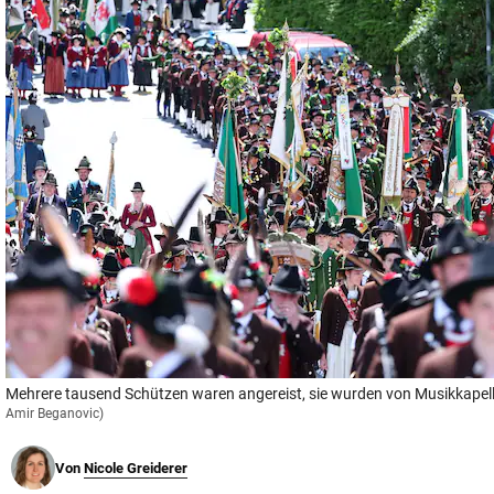
© Krone Multimedia GmbH & Co KG 2026
Muthgasse 2, 1190 Wien
Mehrere tausend Schützen waren angereist, sie wurden von Musikkapell
Amir Beganovic)
Von
Nicole Greiderer