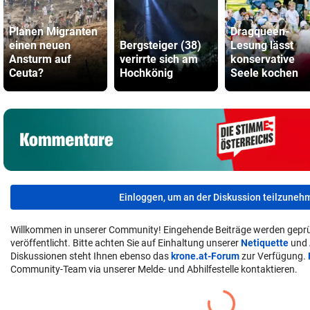
Planen Migranten
Dragqueen-
einen neuen
Bergsteiger (38)
Lesung lässt
Ansturm auf
verirrte sich am
konservative
Ceuta?
Hochkönig
Seele kochen
Einloggen, um an der Diskussion teilzuneh
Willkommen in unserer Community! Eingehende Beiträge werden geprü
veröffentlicht. Bitte achten Sie auf Einhaltung unserer
Netiquette
und
Diskussionen steht Ihnen ebenso das
krone.at-Forum
zur Verfügung.
Community-Team via unserer Melde- und Abhilfestelle kontaktieren.