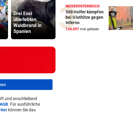
NIEDERÖSTERREICH
500 Helfer kämpfen
Drei Esel
Suchten Trafik-
bei Gluthitze gegen
überlebten
Einbrecher nun
Überraschu
Inferno
Waldbrand in
Nachbarlokal
Zverev mus
134.097
mal gelesen
Spanien
heim?
die Koffer
men
ft und anschließend
AGB
. Für ausführliche
Hier
können Sie das