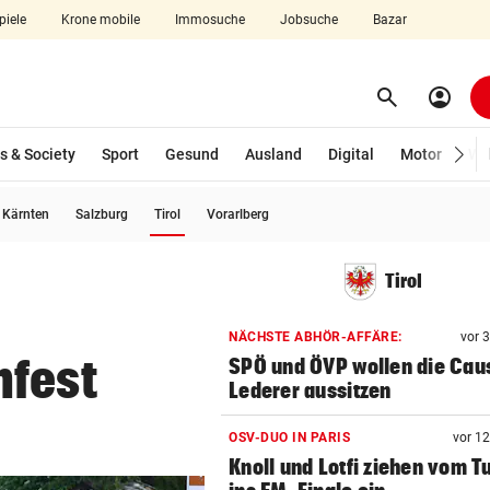
piele
Krone mobile
Immosuche
Jobsuche
Bazar
search
account_circle
Menü aufklappen
Suchen
s & Society
Sport
Gesund
Ausland
Digital
Motor
Wir
(ausgewählt)
Kärnten
Salzburg
Tirol
Vorarlberg
len
Tirol
NÄCHSTE ABHÖR-AFFÄRE:
vor 
nfest
SPÖ und ÖVP wollen die Cau
Lederer aussitzen
OSV-DUO IN PARIS
vor 1
Knoll und Lotfi ziehen vom T