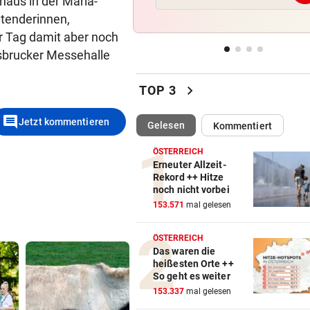
haus in der Maria-
Fall „Schmotzer“: Ein Aussc
etenderinnen,
als Bärendienst
 Tag damit aber noch
nsbrucker Messehalle
TENNIE AUF ÜBERHOLSPUR
vor ein
230 PS! 13-Jährige schrieb i
chevron_right
Autocross Geschichte
TOP 3
comment
STREIT IN DORNBIRN
vor ein
Jetzt kommentieren
(ausgewählt)
Gelesen
Kommentiert
Dragqueen-Lesung lässt
konservative Seele kochen
ÖSTERREICH
Erneuter Allzeit-
Rekord ++ Hitze
RETTETEN SICH SELBST
vor ein
noch nicht vorbei
Drei Esel überlebten Waldbr
153.571
mal gelesen
Spanien
ÖSTERREICH
Das waren die
heißesten Orte ++
So geht es weiter
153.337
mal gelesen