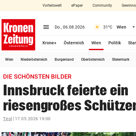
Vorteilswelt
ePaper
Community
Gewinns
close
Schließen
menu
Menü aufklappen
Do., 06.08.2026
31°C
Wien
Abonnieren
(ausgewählt)
Krone+
Österreich
Wien
Politik
Star
account_circle
arrow_right
Anmelden
Wien
Niederösterreich
Burgenland
Oberösterreich
Steiermark
pin_drop
arrow_right
Bundesland auswäh
Wien
DIE SCHÖNSTEN BILDER
bookmark
Merkliste
Innsbruck feierte ein
riesengroßes Schütze
Suchbegriff
search
eingeben
Tirol
17.05.2026 19:00