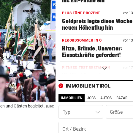
ins EM-Finale ein
PLUS FÜNF PROZENT
vor 1
Goldpreis legte diese Woche
neuen Höhenflug hin
REKORDSOMMER IN Ö
vor 1
Hitze, Brände, Unwetter:
Einsatzkräfte gefordert!
FITNESS-TEST BESTANDEN
vor 1
Weißhaidinger kann an
Leichtathletik-EM teilnehme
IMMOBILIEN TIROL
IN BACHBETT GEFANGEN
vor 2
IMMOBILIEN
JOBS
AUTOS
BAZAR
Notruf abgebrochen: Suche 
en und Gästen begleitet.
(Bild:
verletztem Wanderer
Typ
11-JÄHRIGE MISSBRAUCHT
vor 2
Vater lockte Vergewaltiger a