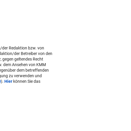
s/der Redaktion bzw. von
daktion/der Betreiber von den
r, gegen geltendes Recht
w. dem Ansehen von KMM
gegenüber dem betreffenden
lgung zu verwenden und
B
).
Hier
können Sie das