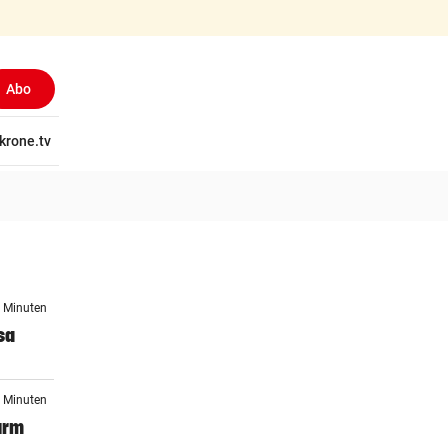
Abo
tschaft
krone.tv
Wissen
Gericht
Kolumnen
Freizeit
Reise
Ti
3 Minuten
sa
2 Minuten
urm