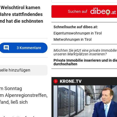
TikTok in Falle
d Welschtirol kamen
Suchen auf
Jahre stattfindendes
DISKUTIEREN SIE MIT!
vor 2
und hat die schönsten
Wasserknappheit: Sparen Si
schon?
Schnellsuche auf dibeo.at:
in neuem 
Eigentumswohnungen in Tirol
EINE INTERNE LÖSUNG
vor 3
in neuem Tab ö
Mietwohnungen in Tirol
Pioneers Vorarlberg kennen 
comment
3
Kommentare
Möchten Sie jetzt eine private Immobilie
neuen Headcoach
unseren Marktplätzen inserieren?
Private Immobilie inserieren und in di
RAUS AUS KOMFORTZONE
vor 3
in neuem Tab öffnen
durchschalten
„Der nächste Schritt“:
uelle hinzufügen
Olympiasieger „geht fremd“
KRONE.TV
FREIHEIT IN KASACHSTAN
vor 3
am Sonntag
Geschenk Putins: Tigerdam
em Alpenregionstreffen,
sprintet in Freiheit
and, ließ sich
VON HINTEN GEPACKT
vor 4