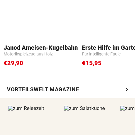
Janod Ameisen-Kugelbahn
Erste Hilfe im Gart
Motorikspielzeug aus Holz
Für intelligente Faule
€29,90
€15,95
chevron_right
VORTEILSWELT MAGAZINE