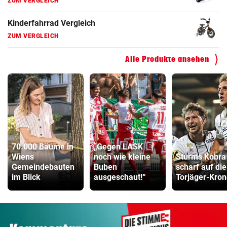
ZUM VERGLEICH
Kinderfahrrad Vergleich
ZUM VERGLEICH
Alle Produkte ansehen
70.000 Bäume in
„Gegen LASK
Wiens
noch wie kleine
Sturms Kobra 
Gemeindebauten
Buben
scharf auf die
im Blick
ausgeschaut!“
Torjäger-Kron