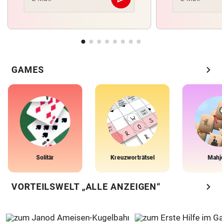
Abschicken
chevron_right
GAMES
Solitär
Kreuzworträtsel
Mahj
chevron_right
VORTEILSWELT „ALLE ANZEIGEN“