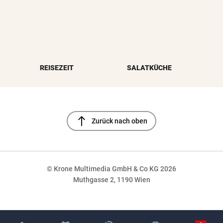
REISEZEIT
SALATKÜCHE
north
Zurück nach oben
© Krone Multimedia GmbH & Co KG 2026
Muthgasse 2, 1190 Wien
NaN%