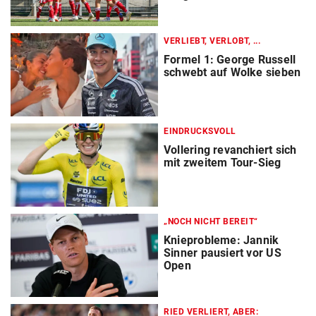
VERLIEBT, VERLOBT, ...
Formel 1: George Russell
schwebt auf Wolke sieben
EINDRUCKSVOLL
Vollering revanchiert sich
mit zweitem Tour-Sieg
„NOCH NICHT BEREIT“
Knieprobleme: Jannik
Sinner pausiert vor US
Open
RIED VERLIERT, ABER: