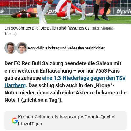
© Krone Multimedia GmbH & Co KG 2026
Muthgasse 2, 1190 Wien
Ein gewohntes Bild: Die Bullen sind fassungslos.
(Bild: Andreas
Tröster)
Von
Philip Kirchtag
und
Sebastian Steinbichler
Der FC Red Bull Salzburg beendete die Saison mit
einer weiteren Enttäuschung – vor nur 7653 Fans
gab es zuhause
eine 1:3-Niederlage gegen den TSV
Hartberg
. Das schlug sich auch in den „Krone“-
Noten nieder, denn zahlreiche Akteure bekamen die
Note 1 („nicht sein Tag“).
Kronen Zeitung als bevorzugte Google-Quelle
hinzufügen