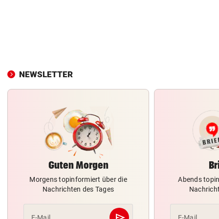
NEWSLETTER
Guten Morgen
Br
Morgens topinformiert über die
Abends topin
Nachrichten des Tages
Nachrich
send
E-Mail
E-Mail