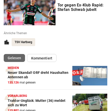
Tor gegen Ex-Klub Rapid:
Stefan Schwab jubelt
Ähnliche Themen
TSV Hartberg
(ausgewählt)
Gelesen
Kommentiert
MEDIEN
Neuer Skandal! ORF dreht Haushalten
Action-Cam Vergleich
Antennen ab
135.126
mal gelesen
ZUM VERGLEICH
Crosstrainer Vergleich
VORARLBERG
Traktor-Unglück: Mutter (36) meldet
ZUM VERGLEICH
sich zu Wort
115.802
mal gelesen