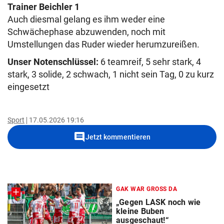
Trainer Beichler 1
Auch diesmal gelang es ihm weder eine
Schwächephase abzuwenden, noch mit
Umstellungen das Ruder wieder herumzureißen.
Unser Notenschlüssel:
6 teamreif, 5 sehr stark, 4
stark, 3 solide, 2 schwach, 1 nicht sein Tag, 0 zu kurz
eingesetzt
Sport
17.05.2026 19:16
comment
Jetzt kommentieren
GAK WAR GROSS DA
„Gegen LASK noch wie
kleine Buben
ausgeschaut!“