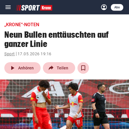
menu
account_circle
Navigation
Anmelden
Abo
close
Schließen
ein-/ausklappen
„KRONE“-NOTEN
Abonnieren
Neun Bullen enttäuschten auf
ganzer Linie
account_circle
arrow_right
Anmelden
Sport
17.05.2026 19:16
pin_drop
arrow_right
Bundesland auswäh
Wien
play_arrow
Anhören
Teilen
bookmark
Merkliste
Suchbegriff
search
eingeben