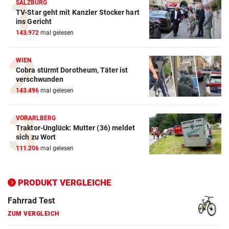
SALZBURG
TV-Star geht mit Kanzler Stocker hart
ins Gericht
Action-Cam Vergleich
143.972
mal gelesen
ZUM VERGLEICH
Crosstrainer Vergleich
WIEN
Cobra stürmt Dorotheum, Täter ist
ZUM VERGLEICH
verschwunden
143.496
mal gelesen
E-Bike Vergleich
ZUM VERGLEICH
VORARLBERG
Traktor-Unglück: Mutter (36) meldet
Elektro-Scooter Vergleich
sich zu Wort
ZUM VERGLEICH
111.206
mal gelesen
Ergometer Vergleich
PRODUKT VERGLEICHE
ZUM VERGLEICH
Fahrrad Test
ZUM VERGLEICH