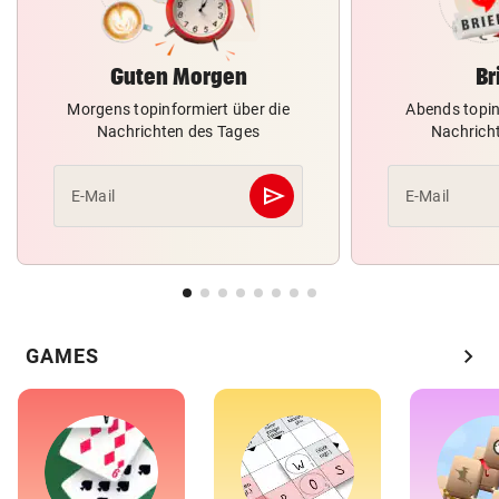
Guten Morgen
Br
Morgens topinformiert über die
Abends topin
Nachrichten des Tages
Nachrich
send
E-Mail
E-Mail
Abschicken
chevron_right
GAMES