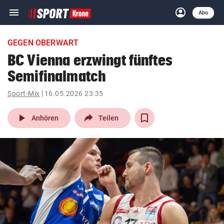
menu
account_circle
Navigation
Anmelden
Abo
close
Schließen
ein-/ausklappen
GEGEN OBERWART
Abonnieren
BC Vienna erzwingt fünftes
Semifinalmatch
account_circle
arrow_right
Anmelden
Sport-Mix
16.05.2026 23:35
pin_drop
arrow_right
Bundesland auswäh
Wien
play_arrow
Anhören
Teilen
bookmark
Merkliste
Suchbegriff
search
eingeben