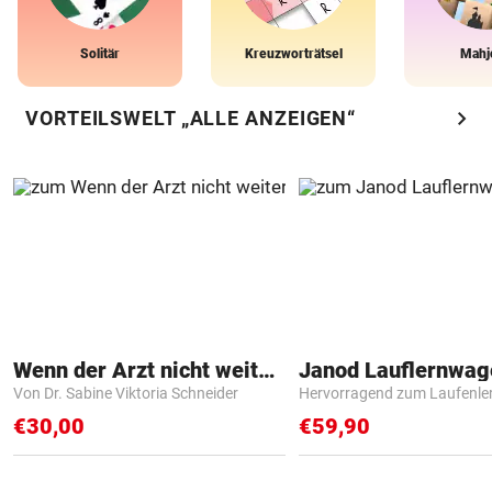
Solitär
Kreuzworträtsel
Mahj
chevron_right
VORTEILSWELT „ALLE ANZEIGEN“
Wenn der Arzt nicht weiter weiß
Janod Lauflernwa
Von Dr. Sabine Viktoria Schneider
Hervorragend zum Laufenle
€30,00
€59,90