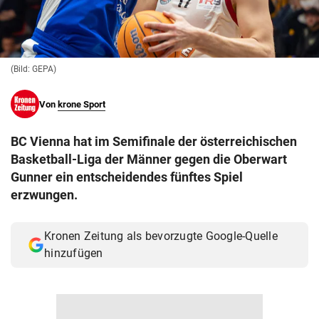
© Krone Multimedia GmbH & Co KG 2026
Muthgasse 2, 1190 Wien
(Bild: GEPA)
Von
krone Sport
BC Vienna hat im Semifinale der österreichischen
Basketball-Liga der Männer gegen die Oberwart
Gunner ein entscheidendes fünftes Spiel
erzwungen.
Kronen Zeitung als bevorzugte Google-Quelle
hinzufügen