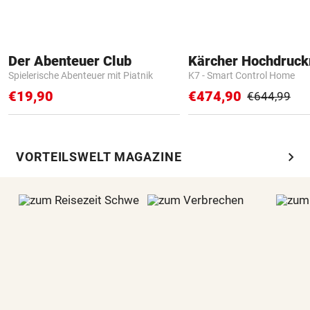
Der Abenteuer Club
Kärcher Hochdruck
Spielerische Abenteuer mit Piatnik
K7 - Smart Control Home
€19,90
€474,90
€644,99
chevron_right
VORTEILSWELT MAGAZINE