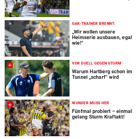
GAK-TRAINER BRENNT:
„Wir wollen unsere
Heimserie ausbauen, egal
wie!“
VOR DUELL GEGEN STURM
Warum Hartberg schon im
Tunnel „scharf“ wird
WUNDER MUSS HER
Fünfmal probiert – einmal
gelang Sturm Kraftakt!