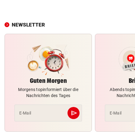
NEWSLETTER
Guten Morgen
Br
Morgens topinformiert über die
Abends topin
Nachrichten des Tages
Nachrich
send
E-Mail
E-Mail
Abschicken