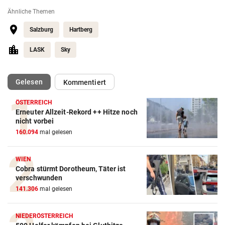
Ähnliche Themen
Salzburg
Hartberg
LASK
Sky
(ausgewählt)
Gelesen
Kommentiert
ÖSTERREICH
Erneuter Allzeit-Rekord ++ Hitze noch
Action-Cam Vergleich
nicht vorbei
160.094
mal gelesen
ZUM VERGLEICH
Crosstrainer Vergleich
WIEN
Cobra stürmt Dorotheum, Täter ist
ZUM VERGLEICH
verschwunden
141.306
mal gelesen
E-Bike Vergleich
ZUM VERGLEICH
NIEDERÖSTERREICH