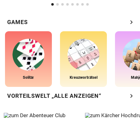
chevron_right
GAMES
Solitär
Kreuzworträtsel
Mahj
chevron_right
VORTEILSWELT „ALLE ANZEIGEN“