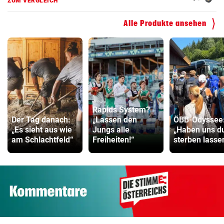
ZUM VERGLEICH
Alle Produkte ansehen
Rapids System?
Der Tag danach:
„Lassen den
ÖBB-Odyssee
„Es sieht aus wie
Jungs alle
„Haben uns 
am Schlachtfeld“
Freiheiten!“
sterben lasse