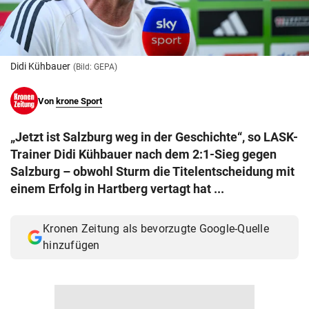
© Krone Multimedia GmbH & Co KG 2026
Muthgasse 2, 1190 Wien
Didi Kühbauer
(Bild: GEPA)
Von
krone Sport
„Jetzt ist Salzburg weg in der Geschichte“, so LASK-
Trainer Didi Kühbauer nach dem 2:1-Sieg gegen
Salzburg – obwohl Sturm die Titelentscheidung mit
einem Erfolg in Hartberg vertagt hat ...
Kronen Zeitung als bevorzugte Google-Quelle
hinzufügen