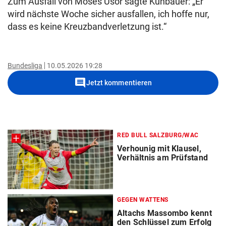
Zum Ausfall von Moses Usor sagte Kühbauer: „Er
wird nächste Woche sicher ausfallen, ich hoffe nur,
dass es keine Kreuzbandverletzung ist.“
Bundesliga
10.05.2026 19:28
comment
Jetzt kommentieren
RED BULL SALZBURG/WAC
Verhounig mit Klausel,
Verhältnis am Prüfstand
GEGEN WATTENS
Altachs Massombo kennt
den Schlüssel zum Erfolg