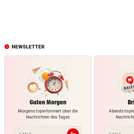
NEWSLETTER
Guten Morgen
Br
Morgens topinformiert über die
Abends topin
Nachrichten des Tages
Nachrich