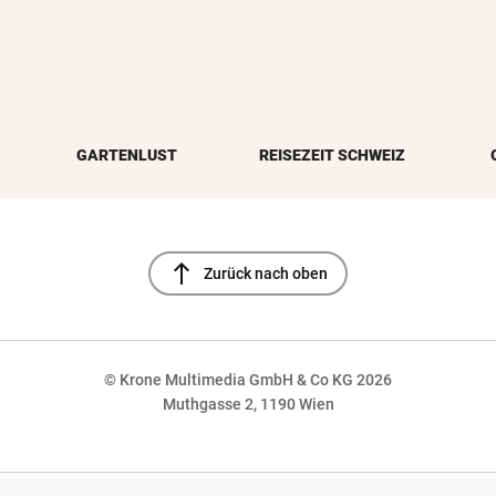
GARTENLUST
REISEZEIT SCHWEIZ
north
Zurück nach oben
© Krone Multimedia GmbH & Co KG 2026
Muthgasse 2, 1190 Wien
NaN%