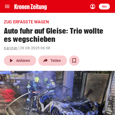
menu
account_circle
Navigation
Anmelden
Abo
close
Schließen
ein-/ausklappen
ZUG ERFASSTE WAGEN
Abonnieren
Auto fuhr auf Gleise: Trio wollte
es wegschieben
account_circle
arrow_right
Anmelden
Kärnten
29.08.2025 06:58
pin_drop
arrow_right
Bundesland auswäh
Wien
play_arrow
Anhören
Teilen
bookmark
Merkliste
Suchbegriff
search
eingeben