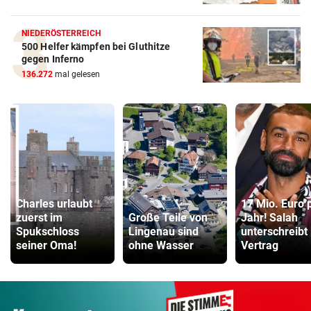
NIEDERÖSTERREICH
500 Helfer kämpfen bei Gluthitze
gegen Inferno
136.272
mal gelesen
Charles urlaubt
17 Mio. Euro 
zuerst im
Große Teile von
Jahr! Salah
Spukschloss
Lingenau sind
unterschreibt
seiner Oma!
ohne Wasser
Vertrag