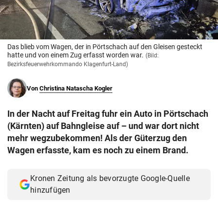
© Krone Multimedia GmbH & Co KG 2026
Muthgasse 2, 1190 Wien
Das blieb vom Wagen, der in Pörtschach auf den Gleisen gesteckt
hatte und von einem Zug erfasst worden war.
(Bild:
Bezirksfeuerwehrkommando Klagenfurt-Land)
Von
Christina Natascha Kogler
In der Nacht auf Freitag fuhr ein Auto in Pörtschach
(Kärnten) auf Bahngleise auf – und war dort nicht
mehr wegzubekommen! Als der Güterzug den
Wagen erfasste, kam es noch zu einem Brand.
Kronen Zeitung als bevorzugte Google-Quelle
hinzufügen