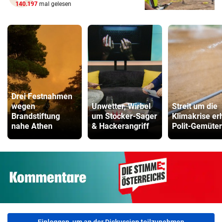
140.197
mal gelesen
Drei Festnahmen
wegen
Unwetter, Wirbel
Streit um die
Brandstiftung
um Stocker-Sager
Klimakrise erh
nahe Athen
& Hackerangriff
Polit-Gemüter
Einloggen, um an der Diskussion teilzunehmen