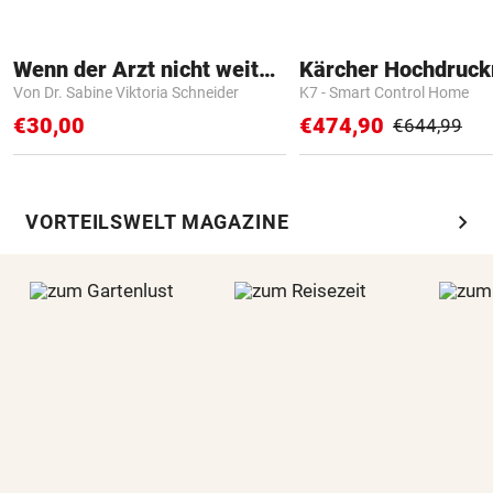
Wenn der Arzt nicht weiter weiß
Kärcher Hochdruck
Von Dr. Sabine Viktoria Schneider
K7 - Smart Control Home
€30,00
€474,90
€644,99
chevron_right
VORTEILSWELT MAGAZINE