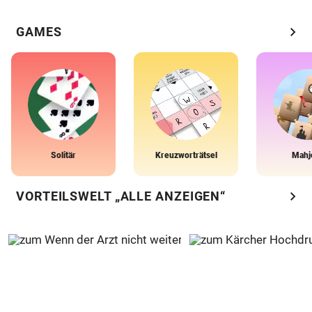
chevron_right
GAMES
Solitär
Kreuzworträtsel
Mahj
chevron_right
VORTEILSWELT „ALLE ANZEIGEN“