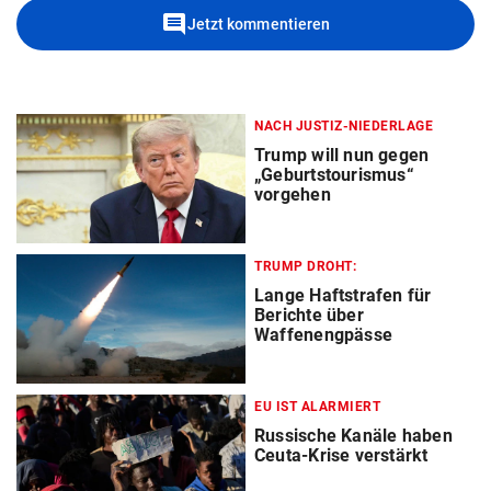
comment
Jetzt kommentieren
NACH JUSTIZ-NIEDERLAGE
Trump will nun gegen
„Geburtstourismus“
vorgehen
TRUMP DROHT:
Lange Haftstrafen für
Berichte über
Waffenengpässe
EU IST ALARMIERT
Russische Kanäle haben
Ceuta-Krise verstärkt