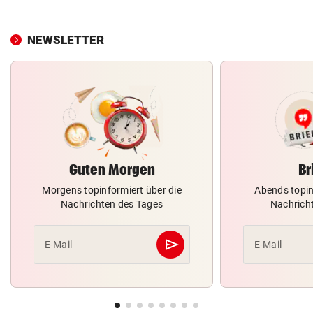
NEWSLETTER
Guten Morgen
Br
Morgens topinformiert über die
Abends topin
Nachrichten des Tages
Nachrich
send
E-Mail
E-Mail
Abschicken