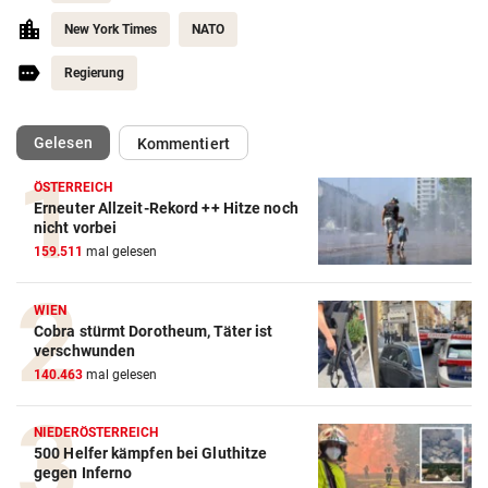
New York Times
NATO
Regierung
(ausgewählt)
Gelesen
Kommentiert
ÖSTERREICH
Erneuter Allzeit-Rekord ++ Hitze noch
nicht vorbei
159.511
mal gelesen
WIEN
Cobra stürmt Dorotheum, Täter ist
verschwunden
140.463
mal gelesen
NIEDERÖSTERREICH
500 Helfer kämpfen bei Gluthitze
gegen Inferno