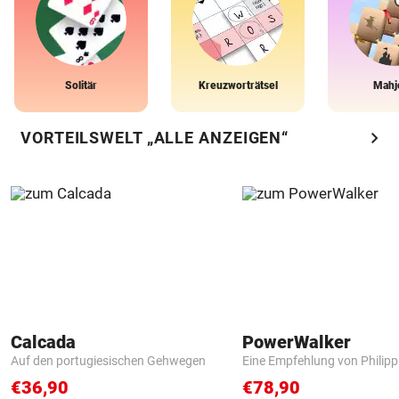
Solitär
Kreuzworträtsel
Mahj
chevron_right
VORTEILSWELT „ALLE ANZEIGEN“
Calcada
PowerWalker
Auf den portugiesischen Gehwegen
Eine Empfehlung von Philip
€36,90
€78,90