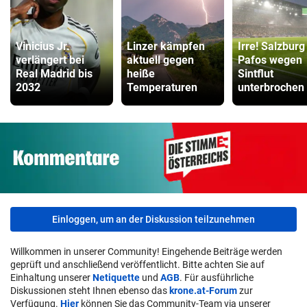
Vinicius Jr.
Linzer kämpfen
Irre! Salzburg
verlängert bei
aktuell gegen
Pafos wegen
Real Madrid bis
heiße
Sintflut
2032
Temperaturen
unterbrochen
Einloggen, um an der Diskussion teilzunehmen
Willkommen in unserer Community! Eingehende Beiträge werden
geprüft und anschließend veröffentlicht. Bitte achten Sie auf
Einhaltung unserer
Netiquette
und
AGB
. Für ausführliche
Diskussionen steht Ihnen ebenso das
krone.at-Forum
zur
Verfügung.
Hier
können Sie das Community-Team via unserer