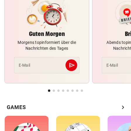
Guten Morgen
Br
Morgens topinformiert über die
Abends topin
Nachrichten des Tages
Nachrich
send
E-Mail
E-Mail
Abschicken
chevron_right
GAMES