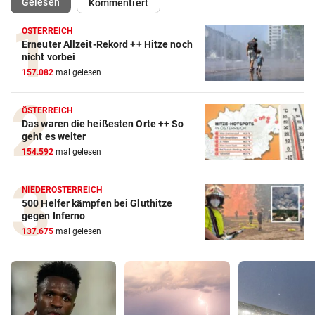
(ausgewählt)
Gelesen
Kommentiert
ÖSTERREICH
Erneuter Allzeit-Rekord ++ Hitze noch
nicht vorbei
157.082
mal gelesen
ÖSTERREICH
Das waren die heißesten Orte ++ So
geht es weiter
154.592
mal gelesen
NIEDERÖSTERREICH
500 Helfer kämpfen bei Gluthitze
gegen Inferno
137.675
mal gelesen