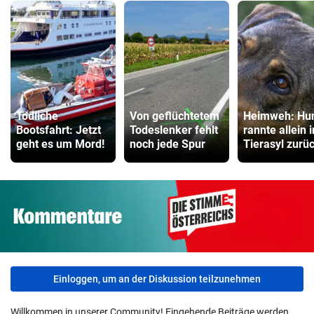
Tödliche
Von geflüchtetem
Heimweh: Hu
Bootsfahrt: Jetzt
Todeslenker fehlt
rannte allein 
geht es um Mord!
noch jede Spur
Tierasyl zurü
Einloggen, um an der Diskussion teilzunehmen
Willkommen in unserer Community! Eingehende Beiträge werden