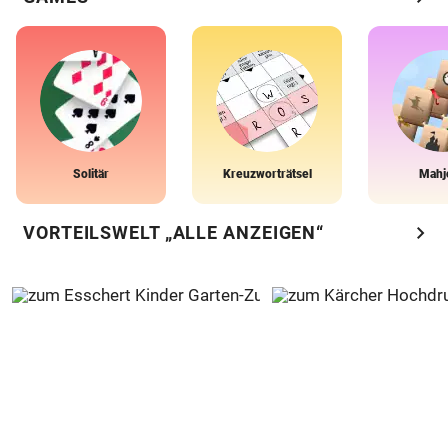
Solitär
Kreuzworträtsel
Mahj
chevron_right
VORTEILSWELT „ALLE ANZEIGEN“