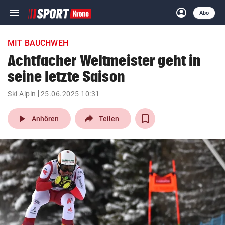
menu
account_circle
Navigation
Anmelden
Abo
close
Schließen
ein-/ausklappen
MIT BAUCHWEH
Abonnieren
Achtfacher Weltmeister geht in
seine letzte Saison
account_circle
arrow_right
Anmelden
Ski Alpin
25.06.2025 10:31
pin_drop
arrow_right
Bundesland auswäh
Wien
play_arrow
Anhören
Teilen
bookmark
Merkliste
Suchbegriff
search
eingeben