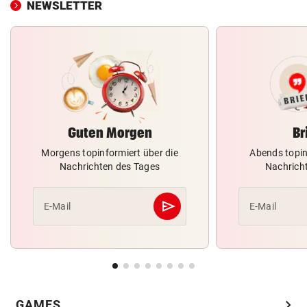
NEWSLETTER
Guten Morgen
Br
Morgens topinformiert über die
Abends topin
Nachrichten des Tages
Nachrich
send
E-Mail
E-Mail
Abschicken
chevron_right
GAMES