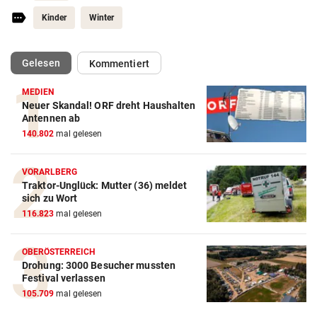
Kinder
Winter
(ausgewählt)
Gelesen
Kommentiert
MEDIEN
Neuer Skandal! ORF dreht Haushalten
Action-Cam Vergleich
Antennen ab
140.802
mal gelesen
ZUM VERGLEICH
Crosstrainer Vergleich
VORARLBERG
Traktor-Unglück: Mutter (36) meldet
ZUM VERGLEICH
sich zu Wort
116.823
mal gelesen
E-Bike Vergleich
ZUM VERGLEICH
OBERÖSTERREICH
Drohung: 3000 Besucher mussten
Elektro-Scooter Vergleich
Festival verlassen
ZUM VERGLEICH
105.709
mal gelesen
Ergometer Vergleich