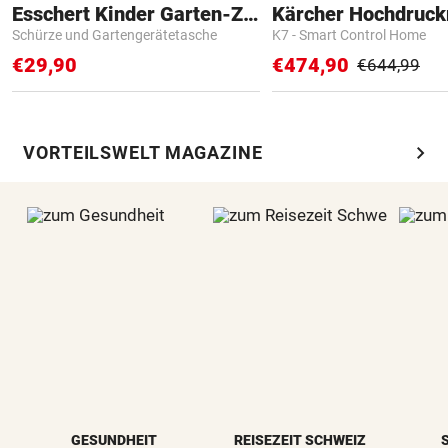
Esschert Kinder Garten-Zubehör
Kärcher Hochdruck
Schürze und Gartengerätetasche
K7 - Smart Control Home
€29,90
€474,90
€644,99
chevron_right
VORTEILSWELT MAGAZINE
GESUNDHEIT
REISEZEIT SCHWEIZ