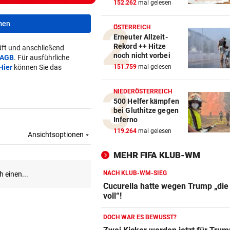
152.262
mal gelesen
men
ÖSTERREICH
Erneuter Allzeit-
Rekord ++ Hitze
ft und anschließend
noch nicht vorbei
AGB
. Für ausführliche
Hier
können Sie das
151.759
mal gelesen
NIEDERÖSTERREICH
500 Helfer kämpfen
bei Gluthitze gegen
Inferno
119.264
mal gelesen
MEHR FIFA KLUB-WM
NACH KLUB-WM-SIEG
Cucurella hatte wegen Trump „die
voll“!
DOCH WAR ES BEWUSST?