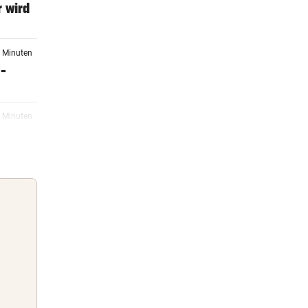
 wird
3 Minuten
 –
8 Minuten
gt
04:10
ar
03:55
 2030
Guten Morgen
Morgens topinformiert über die
03:00