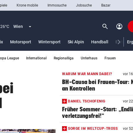
piele
Krone mobile
Immosuche
Jobsuche
Bazar
search
account_circle
Menü aufklappen
Suchen
26°C
Wien
ix
Motorsport
Wintersport
Ski Alpin
Handball
Eishocke
Er
ropa League
International
Regionalliga
Unterhaus
Frauen
len
WARUM WAR MANN DABEI?
vor 1
BH-Causa bei Frauen-Tour: K
bei
an Kontrollen
l
DANIEL TSCHOFENIG
vor 2
Früher Sommer-Start: „Endl
verletzungsfrei!“
SORGE IM WELTCUP-TROSS
vor 5