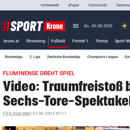
Vorteilswelt
ePaper
Community
Gewinns
close
Schließen
menu
Menü aufklappen
Do., 06.08.2026
Abonnieren
(ausgewählt)
krone.at
Streaming
Fußball
Formel 1
Tennis
Sport-M
account_circle
arrow_right
Anmelden
Bundesliga
2. Liga
Deutsche Bundesliga
Champions League
Eu
pin_drop
arrow_right
Bundesland auswäh
Wien
FLUMINENSE DREHT SPIEL
bookmark
Merkliste
Video: Traumfreistoß 
Sechs-Tore-Spektake
Suchbegriff
search
eingeben
FIFA Klub-WM
22.06.2025 07:11