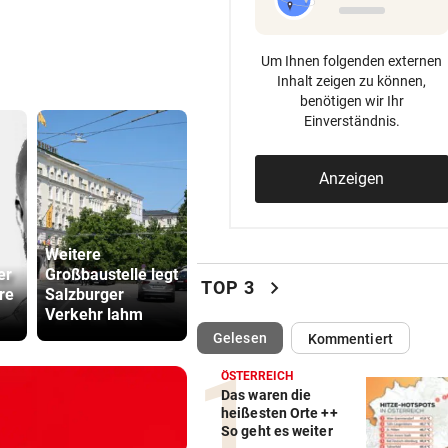
Um Ihnen folgenden externen
Inhalt zeigen zu können,
benötigen wir Ihr
Einverständnis.
Anzeigen
Weitere
Abhöraffär
er
Großbaustelle legt
Staunen, lachen
Ermittlung
chevron_right
TOP 3
re
Salzburger
und feiern am 30.
gegen ORF
Verkehr lahm
Altstadtzauber
Stiftungsra
(ausgewählt)
Gelesen
Kommentiert
ÖSTERREICH
Das waren die
heißesten Orte ++
So geht es weiter