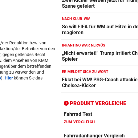
Zwei Kicker werden jetzt für Trum
Szene gefeiert
Action-Cam Vergleich
ZUM VERGLEICH
NACH KLUB-WM
So will FIFA für WM auf Hitze in 
Crosstrainer Vergleich
reagieren
ZUM VERGLEICH
s/der Redaktion bzw. von
INFANTINO WAR NERVÖS
daktion/der Betreiber von den
E-Bike Vergleich
„Nicht erwartet!“ Trump irritiert C
r, gegen geltendes Recht
ZUM VERGLEICH
Spieler
w. dem Ansehen von KMM
gegenüber dem betreffenden
Elektro-Scooter Vergleich
lgung zu verwenden und
ER MELDET SICH ZU WORT
B
).
Hier
können Sie das
Eklat bei WM! PSG-Coach attackie
ZUM VERGLEICH
Chelsea-Kicker
Ergometer Vergleich
ZUM VERGLEICH
PRODUKT VERGLEICHE
Fahrrad Test
ZUM VERGLEICH
Fahrradanhänger Vergleich