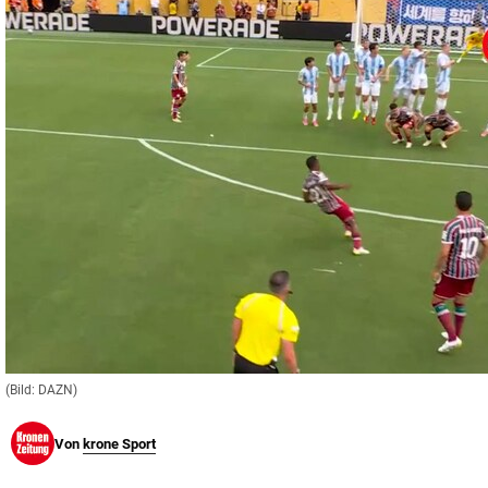
© Krone Multimedia GmbH & Co KG 2026
Muthgasse 2, 1190 Wien
(Bild: DAZN)
Von
krone Sport