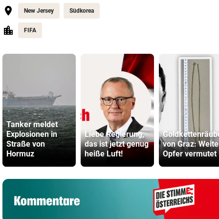
New Jersey
Südkorea
FIFA
Tanker meldet
Explosionen in
Liebe Regierung,
Goldkettenräub
Straße von
das ist jetzt genug
von Graz: Weite
Hormuz
heiße Luft!
Opfer vermutet