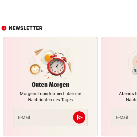
NEWSLETTER
Guten Morgen
Morgens topinformiert über die
Abends t
Nachrichten des Tages
Nachr
send
E-Mail
E-Mail
Abschicken