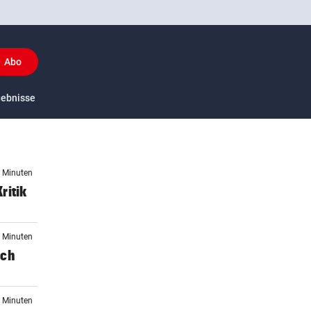
Abo
y
gebnisse
US-Sport
6 Minuten
ritik
2 Minuten
ich
2 Minuten