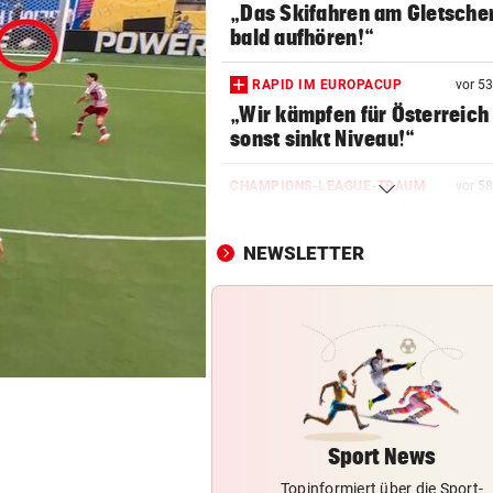
„Das Skifahren am Gletscher
bald aufhören!“
RAPID IM EUROPACUP
vor 5
„Wir kämpfen für Österreich
sonst sinkt Niveau!“
CHAMPIONS-LEAGUE-TRAUM
vor 5
„Wir leben noch!“ Sturm zei
sich kämpferisch
NEWSLETTER
„KRONE“ TRAF IHN
So offen sprach Brasilien-St
vor Salzburg-Match
FIFA UND INFANTINO
Gegenschlag, Wirbel um WM
und neue Vorwürfe
Sport News
Topinformiert über die Sport-
MANNINGER UNFALLSTELLE