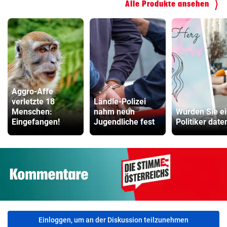
Alle Produkte ansehen
Aggro-Affe
verletzte 18
Ländle-Polizei
Menschen:
nahm neun
Würden Sie e
Eingefangen!
Jugendliche fest
Politiker date
Einloggen, um an der Diskussion teilzunehmen