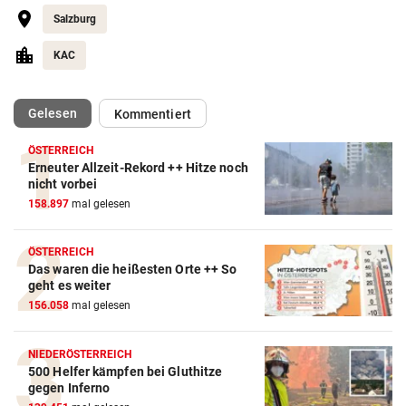
Salzburg
KAC
(ausgewählt)
Gelesen
Kommentiert
ÖSTERREICH
Erneuter Allzeit-Rekord ++ Hitze noch
Action-Cam Vergleich
nicht vorbei
158.897
mal gelesen
ZUM VERGLEICH
Crosstrainer Vergleich
ÖSTERREICH
Das waren die heißesten Orte ++ So
ZUM VERGLEICH
geht es weiter
156.058
mal gelesen
E-Bike Vergleich
ZUM VERGLEICH
NIEDERÖSTERREICH
500 Helfer kämpfen bei Gluthitze
Elektro-Scooter Vergleich
gegen Inferno
ZUM VERGLEICH