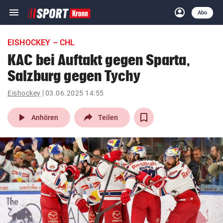
menu
account_circle
Navigation
Anmelden
Abo
close
Schließen
ein-/ausklappen
EISHOCKEY – CHL
Abonnieren
KAC bei Auftakt gegen Sparta,
Salzburg gegen Tychy
account_circle
arrow_right
Anmelden
Eishockey
03.06.2025 14:55
pin_drop
arrow_right
Bundesland auswäh
Wien
play_arrow
Anhören
Teilen
bookmark
Merkliste
Suchbegriff
search
eingeben