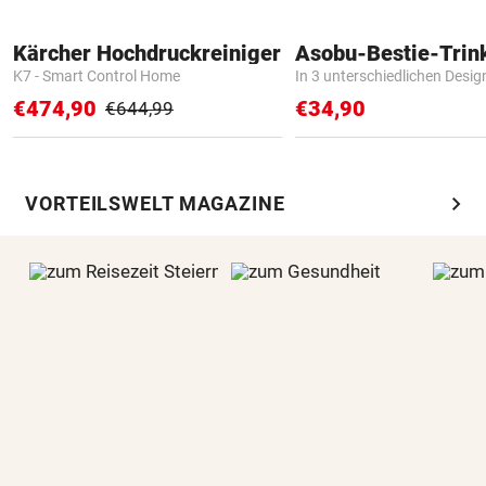
Kärcher Hochdruckreiniger
Asobu-Bestie-Trin
K7 - Smart Control Home
In 3 unterschiedlichen Desig
€474,90
€34,90
€644,99
chevron_right
VORTEILSWELT MAGAZINE