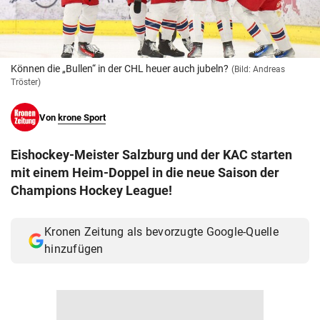
© Krone Multimedia GmbH & Co KG 2026
Muthgasse 2, 1190 Wien
Können die „Bullen“ in der CHL heuer auch jubeln?
(Bild: Andreas
Tröster)
Von
krone Sport
Eishockey-Meister Salzburg und der KAC starten
mit einem Heim-Doppel in die neue Saison der
Champions Hockey League!
Kronen Zeitung als bevorzugte Google-Quelle
hinzufügen