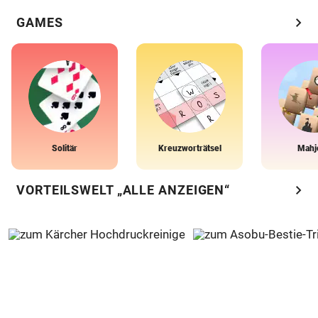
chevron_right
GAMES
Solitär
Kreuzworträtsel
Mahj
chevron_right
VORTEILSWELT „ALLE ANZEIGEN“