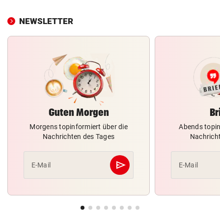
NEWSLETTER
Guten Morgen
Br
Morgens topinformiert über die
Abends topin
Nachrichten des Tages
Nachrich
send
E-Mail
E-Mail
Abschicken