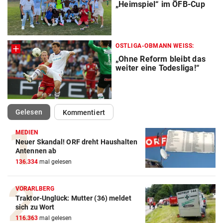
„Heimspiel“ im ÖFB-Cup
OSTLIGA-OBMANN WEISS:
„Ohne Reform bleibt das
weiter eine Todesliga!“
(ausgewählt)
Gelesen
Kommentiert
MEDIEN
Neuer Skandal! ORF dreht Haushalten
Action-Cam Vergleich
Antennen ab
136.334
mal gelesen
ZUM VERGLEICH
Crosstrainer Vergleich
VORARLBERG
Traktor-Unglück: Mutter (36) meldet
ZUM VERGLEICH
sich zu Wort
116.363
mal gelesen
E-Bike Vergleich