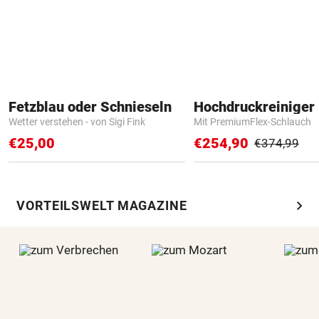
Fetzblau oder Schnieseln
Hochdruckreiniger 
Wetter verstehen - von Sigi Fink
Mit PremiumFlex-Schlauch
€25,00
€254,90
€374,99
chevron_right
VORTEILSWELT MAGAZINE