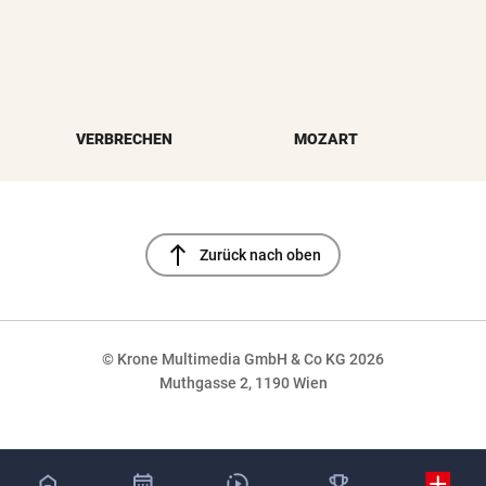
VERBRECHEN
MOZART
north
Zurück nach oben
© Krone Multimedia GmbH & Co KG 2026
Muthgasse 2, 1190 Wien
NaN%