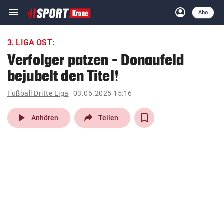
menu
account_circle
Navigation
Anmelden
Abo
close
Schließen
ein-/ausklappen
3. LIGA OST:
Abonnieren
Verfolger patzen – Donaufeld
bejubelt den Titel!
account_circle
arrow_right
Anmelden
Fußball Dritte Liga
03.06.2025 15:16
pin_drop
arrow_right
Bundesland auswäh
Wien
play_arrow
Anhören
Teilen
bookmark
Merkliste
Suchbegriff
search
eingeben