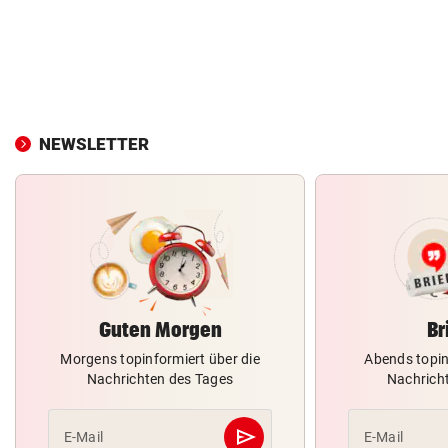
NEWSLETTER
Guten Morgen
Br
Morgens topinformiert über die
Abends topin
Nachrichten des Tages
Nachrich
send
E-Mail
E-Mail
Abschicken