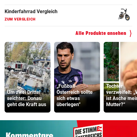
Kinderfahrrad Vergleich
ZUM VERGLEICH
Alle Produkte ansehen
„Fußball-
Tochter
Um zwei Drittel
Österreich sollte
verzweifelt: 
seichter: Donau
sich etwas
ist Asche mei
geht die Kraft aus
überlegen“
Mutter?“