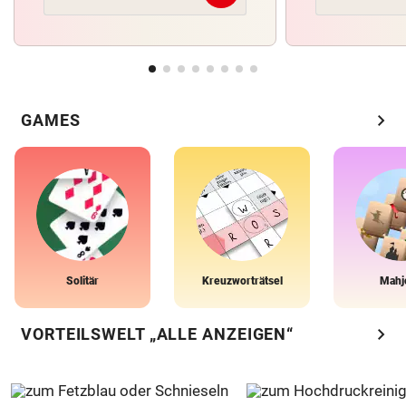
chevron_right
GAMES
Solitär
Kreuzworträtsel
Mahj
chevron_right
VORTEILSWELT „ALLE ANZEIGEN“