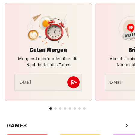
Guten Morgen
Br
Morgens topinformiert über die
Abends topin
Nachrichten des Tages
Nachrich
send
E-Mail
E-Mail
Abschicken
chevron_right
GAMES