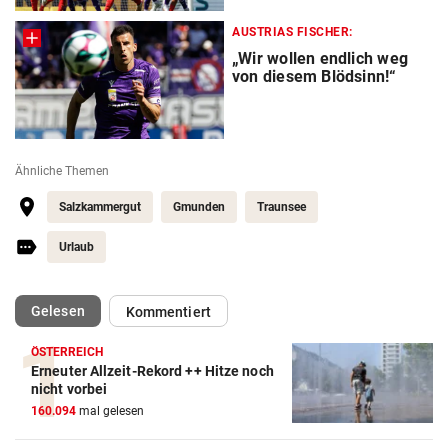
AUSTRIAS FISCHER:
„Wir wollen endlich weg
von diesem Blödsinn!“
Ähnliche Themen
Salzkammergut
Gmunden
Traunsee
Urlaub
(ausgewählt)
Gelesen
Kommentiert
ÖSTERREICH
Erneuter Allzeit-Rekord ++ Hitze noch
nicht vorbei
Action-Cam Vergleich
160.094
mal gelesen
ZUM VERGLEICH