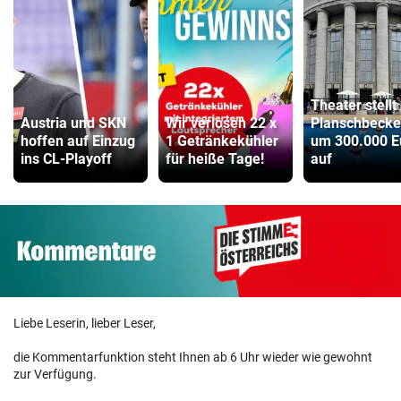
Theater stellt
Austria und SKN
Wir verlosen 22 x
Planschbeck
hoffen auf Einzug
1 Getränkekühler
um 300.000 E
ins CL-Playoff
für heiße Tage!
auf
Liebe Leserin, lieber Leser,
die Kommentarfunktion steht Ihnen ab 6 Uhr wieder wie gewohnt
zur Verfügung.