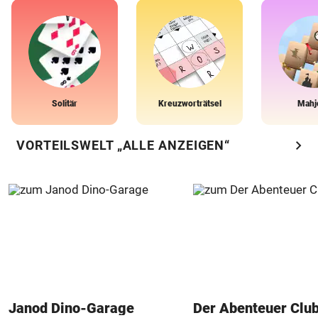
Solitär
Kreuzworträtsel
Mahj
chevron_right
VORTEILSWELT „ALLE ANZEIGEN“
Janod Dino-Garage
Der Abenteuer Clu