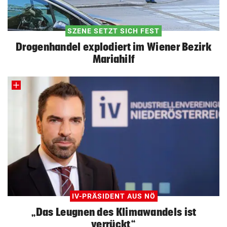
SZENE SETZT SICH FEST
Drogenhandel explodiert im Wiener Bezirk
Mariahilf
IV-PRÄSIDENT AUS NÖ
„Das Leugnen des Klimawandels ist
verrückt“