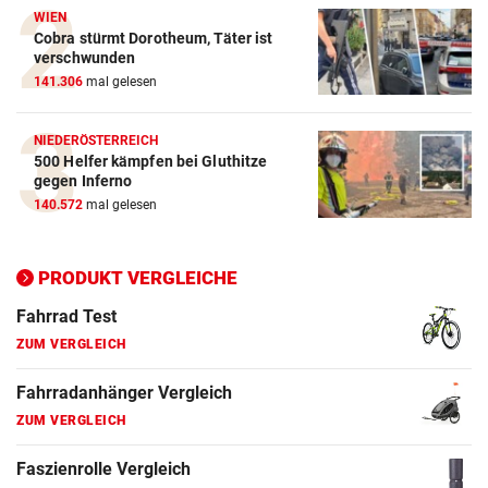
Crosstrainer Vergleich
WIEN
Cobra stürmt Dorotheum, Täter ist
ZUM VERGLEICH
verschwunden
141.306
mal gelesen
E-Bike Vergleich
ZUM VERGLEICH
NIEDERÖSTERREICH
500 Helfer kämpfen bei Gluthitze
Elektro-Scooter Vergleich
gegen Inferno
ZUM VERGLEICH
140.572
mal gelesen
Ergometer Vergleich
PRODUKT VERGLEICHE
ZUM VERGLEICH
Fahrrad Test
ZUM VERGLEICH
Fahrradanhänger Vergleich
ZUM VERGLEICH
Faszienrolle Vergleich