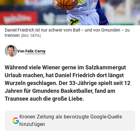
© Krone Multimedia GmbH & Co KG 2026
Muthgasse 2, 1190 Wien
Daniel Friedrich ist nur schwer vom Ball – und von Gmunden – zu
trennen
(Bild: GEPA)
Von
Felix Cerny
Während viele Wiener gerne im Salzkammergut
Urlaub machen, hat Daniel Friedrich dort längst
Wurzeln geschlagen. Der 33-Jährige spielt seit 12
Jahren für Gmundens Basketballer, fand am
Traunsee auch die große Liebe.
Kronen Zeitung als bevorzugte Google-Quelle
hinzufügen