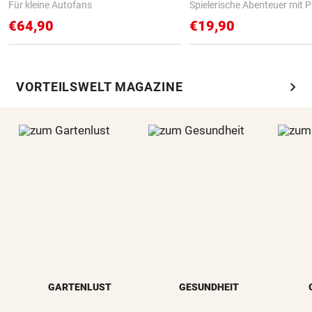
Für kleine Autofans
Spielerische Abenteuer mit P
€64,90
€19,90
chevron_right
VORTEILSWELT MAGAZINE
GARTENLUST
GESUNDHEIT