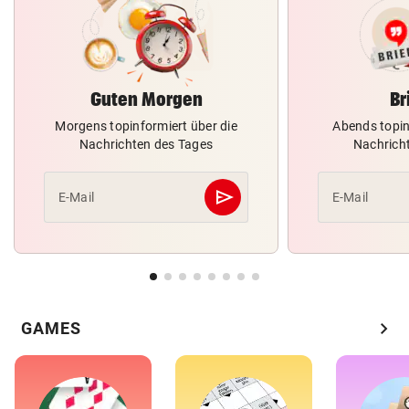
Guten Morgen
Br
Morgens topinformiert über die
Abends topin
Nachrichten des Tages
Nachrich
send
E-Mail
E-Mail
Abschicken
chevron_right
GAMES