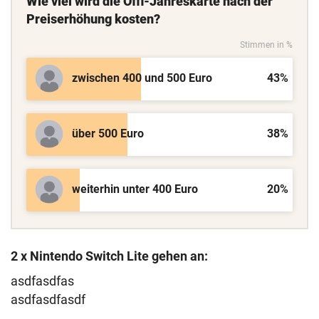
Wie viel wird die Öffi-Jahreskarte nach der
Preiserhöhung kosten?
Stimmen in %
zwischen 400 und 500 Euro
43%
über 500 Euro
38%
weiterhin unter 400 Euro
20%
2 x Nintendo Switch Lite
gehen an:
asdfasdfas
asdfasdfasdf