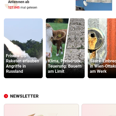
Antennen ab
127.045
mal gelesen
Frische US-
Raketen erlauben
Klima, Preisdruck,
Säure-Einbre
Angriffe in
Teuerung: Bauern
in Wien-Ottak
Russland
am Limit
am Werk
NEWSLETTER