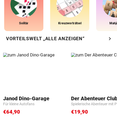
Solitär
Kreuzworträtsel
Mahj
chevron_right
VORTEILSWELT „ALLE ANZEIGEN“
Janod Dino-Garage
Der Abenteuer Clu
Für kleine Autofans
Spielerische Abenteuer mit P
€64,90
€19,90