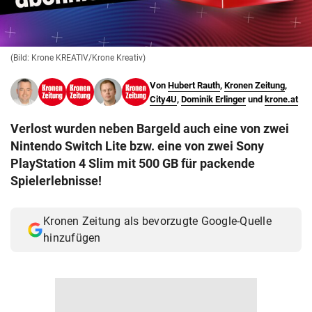
© Krone Multimedia GmbH & Co KG 2026
Muthgasse 2, 1190 Wien
(Bild: Krone KREATIV/Krone Kreativ)
Von
Hubert Rauth
,
Kronen Zeitung
,
City4U
,
Dominik Erlinger
und
krone.at
Verlost wurden neben Bargeld auch eine von zwei
Nintendo Switch Lite bzw. eine von zwei Sony
PlayStation 4 Slim mit 500 GB für packende
Spielerlebnisse!
Kronen Zeitung als bevorzugte Google-Quelle
hinzufügen