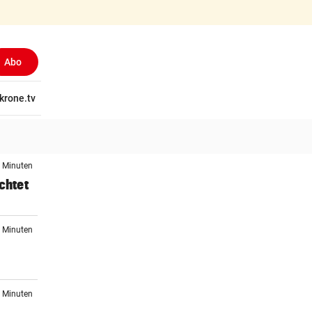
Abo
tschaft
krone.tv
Wissen
Gericht
Kolumnen
Freizeit
Reise
Ti
3 Minuten
chtet
8 Minuten
4 Minuten