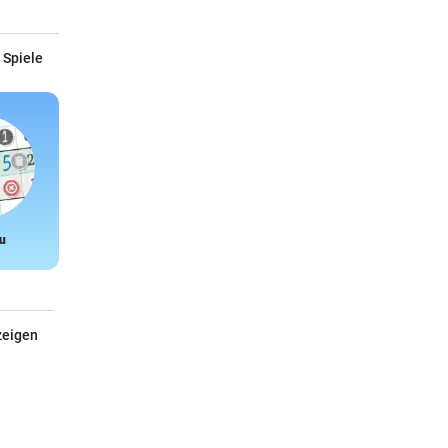
 Spiele
u
Snake
zeigen