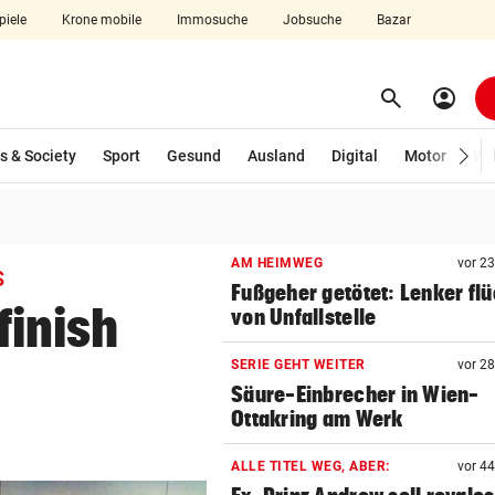
piele
Krone mobile
Immosuche
Jobsuche
Bazar
search
account_circle
Menü aufklappen
Suchen
s & Society
Sport
Gesund
Ausland
Digital
Motor
Wir
len
AM HEIMWEG
vor 2
S
Fußgeher getötet: Lenker flü
finish
von Unfallstelle
SERIE GEHT WEITER
vor 2
Säure-Einbrecher in Wien-
Ottakring am Werk
ALLE TITEL WEG, ABER:
vor 4