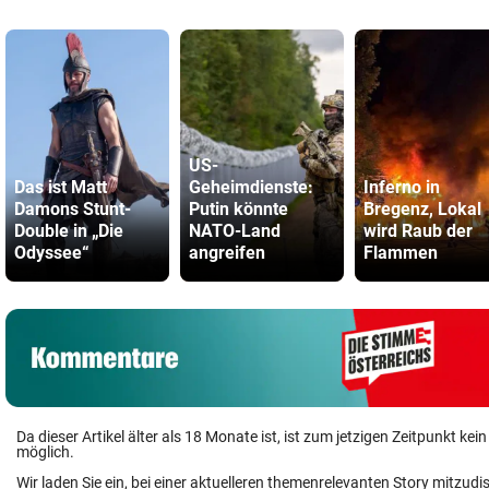
US-
Das ist Matt
Geheimdienste:
Inferno in
Damons Stunt-
Putin könnte
Bregenz, Lokal
Double in „Die
NATO-Land
wird Raub der
Odyssee“
angreifen
Flammen
Da dieser Artikel älter als 18 Monate ist, ist zum jetzigen Zeitpunkt k
möglich.
Wir laden Sie ein, bei einer aktuelleren themenrelevanten Story mitzudi