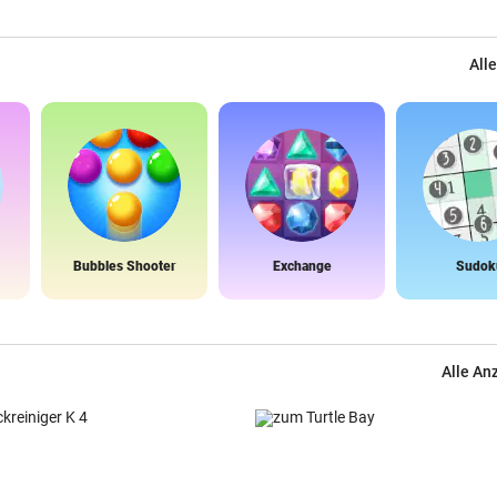
Alle
Bubbles Shooter
Exchange
Sudok
Alle An