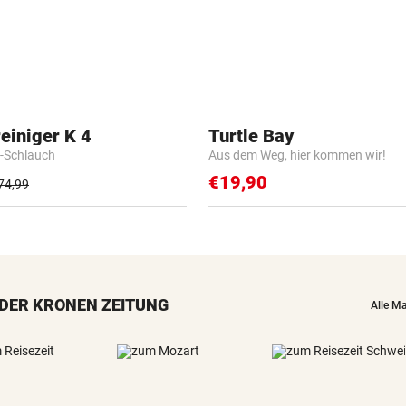
einiger K 4
Turtle Bay
-Schlauch
Aus dem Weg, hier kommen wir!
€19,90
74,99
DER KRONEN ZEITUNG
Alle M