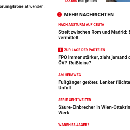
122.060
mal gelesen
URSACHE WOHL BEKANNT
vor 
forum@krone.at
wenden.
Wohnungsbrand mitten in Na
MEHR NACHRICHTEN
Bewohner evakuiert
NACH ANSTURM AUF CEUTA
RÜCKSCHLAG VOR US OPEN
vor 
Streit zwischen Rom und Madrid: 
Sabalenka und Pegula in Tor
vermittelt
früh ausgeschieden
ZUR LAGE DER PARTEIEN
SEGELN:
vor 
FPÖ immer stärker, zieht jemand 
ÖVP-Reißleine?
OeSV-Duos bei Olympia-Test
LA auf Endrang acht
AM HEIMWEG
Fußgänger getötet: Lenker flücht
Unfall
SERIE GEHT WEITER
Säure-Einbrecher in Wien-Ottakri
Werk
WAREN ES JÄGER?