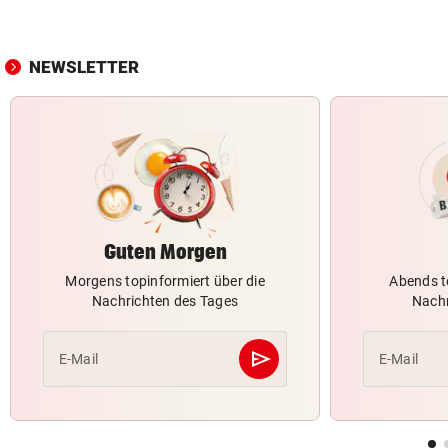
NEWSLETTER
Guten Morgen
Morgens topinformiert über die
Abends t
Nachrichten des Tages
Nachr
send
E-Mail
E-Mail
Abschicken