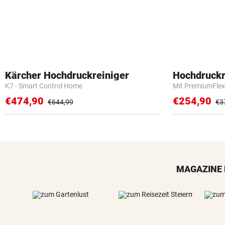
Kärcher Hochdruckreiniger
Hochdruckr
K7 - Smart Control Home
Mit PremiumFlex
€474,90
€254,90
€644,99
€3
MAGAZINE 