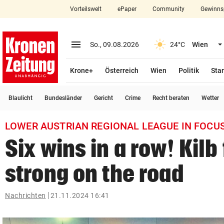
Vorteilswelt
ePaper
Community
Gewinns
close
Schließen
menu
Menü aufklappen
So., 09.08.2026
24°C
Wien
Abonnieren
Krone+
Österreich
Wien
Politik
Star
account_circle
arrow_right
Anmelden
Blaulicht
Bundesländer
Gericht
Crime
Recht beraten
Wetter
pin_drop
arrow_right
Bundesland auswäh
Wien
LOWER AUSTRIAN REGIONAL LEAGUE IN FOCU
bookmark
Merkliste
Six wins in a row! Kilb 
strong on the road
Suchbegriff
search
eingeben
Nachrichten
21.11.2024 16:41