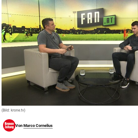
© Krone Multimedia GmbH & Co KG 2026
Muthgasse 2, 1190 Wien
(Bild: krone.tv)
Von
Marco Cornelius