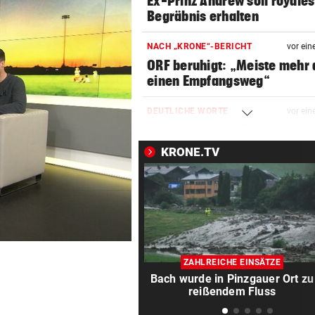
Ex-Prinz Andrew soll royales
Begräbnis erhalten
NACH „KRONE“-BERICHT
vor ein
ORF beruhigt: „Meiste mehr 
einen Empfangsweg“
DEUTLICHE WORTE
vor ein
„Katastrophal“: Benatia rec
mit Ex-Klub ab
KRONE.TV
WAREN ES JÄGER?
vor ein
Frau entdeckte Einschussloc
ihrem Auto
JEDE 5. IST GEFÄHRDET
vor ein
Armut: Kindererziehung kost
ZAHLREICHE EINSÄTZE
Frauen die Pension
Bach wurde in Pinzgauer Ort zu
reißendem Fluss
MIT DROGEN IM GEPÄCK
vor ein