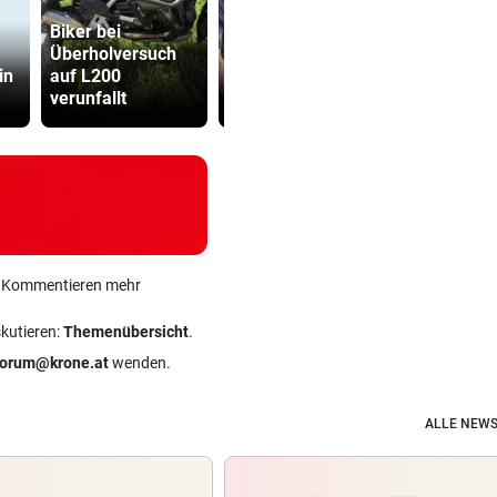
Biker bei
Überholversuch
Wo Büffel und
Grapsch-V
in
auf L200
Adler sich eine
gegen steir
verunfallt
Heimat teilen
Polizisten
ein Kommentieren mehr
skutieren:
Themenübersicht
.
forum@krone.at
wenden.
ALLE NEWS