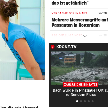
das ist gefährlich“
VERDÄCHTIGER IN HAFT
vor 28
Mehrere Messerangriffe au
Passanten in Rotterdam
REGIONALLIGA NORD
vor 38
Grünau fertigte Traditionsk
KRONE.TV
mit 3:0 ab
DREIER FÜR ROTJACKEN
vor 45
Kopfball-Tore bescheren G
Sieg gegen Lustenau!
TROTZ MILLIONENMINUS
vor 46
ZAHLREICHE EINSÄTZE
Ist die Gesundheitsoffensive
Bach wurde in Pinzgauer Ort z
Geld wert?
reißendem Fluss
WIENER FERIENBETREUUNG
vor 46