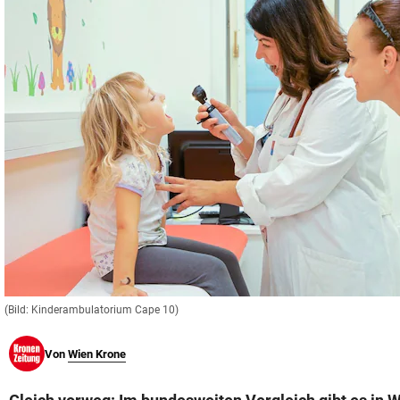
© Krone Multimedia GmbH & Co KG 2026
Muthgasse 2, 1190 Wien
(Bild: Kinderambulatorium Cape 10)
Von
Wien Krone