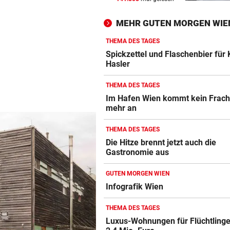
„Stell dir vor, du holst mit R
einen Titel“
MEHR GUTEN MORGEN WIE
IM STEIRISCHEN REVIER
THEMA DES TAGES
Vom „Juniorpartner“ zum g
Spickzettel und Flaschenbier für
Hasler
Liga-Rivalen
THEMA DES TAGES
BOOKING.COM-DATENLECK
Im Hafen Wien kommt kein Fracht
Betrugswelle gegen Urlaube
mehr an
schützen Sie sich
THEMA DES TAGES
ÜBERGRIFF BEI FEIER
Die Hitze brennt jetzt auch die
Grapsch-Vorwürfe gegen
Gastronomie aus
steirischen Polizisten
GUTEN MORGEN WIEN
WIRRES POSTING
Infografik Wien
Britney Spears: „Ich habe a
Mama versagt“
THEMA DES TAGES
Luxus-Wohnungen für Flüchtlinge
WEITER KEINE ERHOLUNG