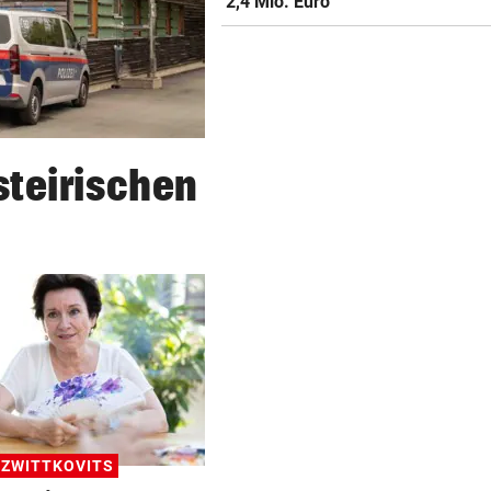
2,4 Mio. Euro
Im Osten: Kommende Woche
unter 30 Grad
FEUERWEHR GEFORDERT
In nur acht Stunden fuhren 
Autos in Baugruben
teirischen
AFLE TOP-SPIEL:
LIVE: Vienna Vikings treffen
Wroclav Panthers
-ZWITTKOVITS