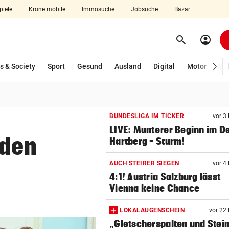
piele
Krone mobile
Immosuche
Jobsuche
Bazar
search
account_circle
Menü aufklappen
Suchen
s & Society
Sport
Gesund
Ausland
Digital
Motor
Wir
len
BUNDESLIGA IM TICKER
vor 3
LIVE: Munterer Beginn im D
 den
Hartberg – Sturm!
AUCH STEIRER SIEGEN
vor 4
4:1! Austria Salzburg lässt
Vienna keine Chance
LOKALAUGENSCHEIN
vor 22
„Gletscherspalten und Stein