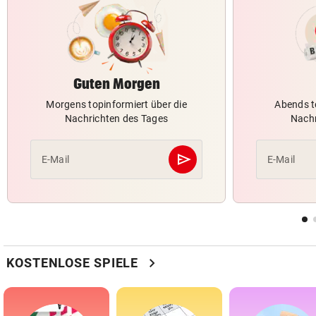
Guten Morgen
Morgens topinformiert über die
Abends t
Nachrichten des Tages
Nachr
send
E-Mail
E-Mail
Abschicken
chevron_right
KOSTENLOSE SPIELE