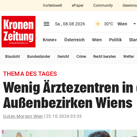
Vorteilswelt
ePaper
Community
Gewinns
close
Schließen
menu
Menü aufklappen
Sa., 08.08.2026
30°C
Wien
Abonnieren
Krone+
Österreich
Wien
Politik
Star
account_circle
arrow_right
Anmelden
Blaulicht
Bundesländer
Gericht
Crime
Recht beraten
Wetter
pin_drop
arrow_right
Bundesland auswäh
Wien
THEMA DES TAGES
bookmark
Wenig Ärztezentren in
Merkliste
Außenbezirken Wiens
Suchbegriff
search
eingeben
Guten Morgen Wien
25.10.2024 03:33