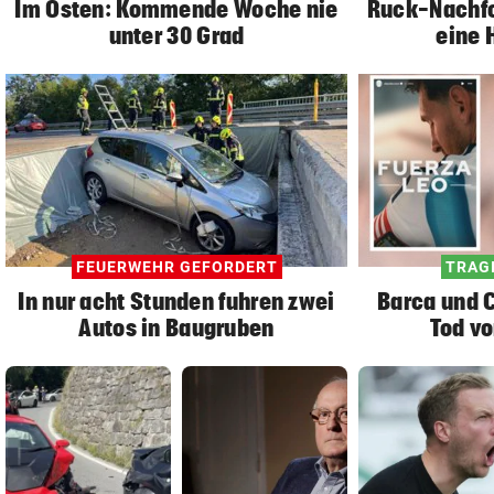
Im Osten: Kommende Woche nie
Ruck-Nachfol
unter 30 Grad
eine 
FEUERWEHR GEFORDERT
TRAG
In nur acht Stunden fuhren zwei
Barca und C
Autos in Baugruben
Tod vo