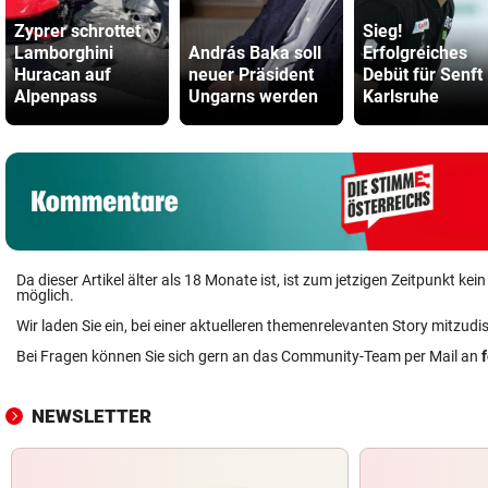
Zyprer schrottet
Sieg!
Lamborghini
András Baka soll
Erfolgreiches
Huracan auf
neuer Präsident
Debüt für Senft 
Alpenpass
Ungarns werden
Karlsruhe
Da dieser Artikel älter als 18 Monate ist, ist zum jetzigen Zeitpunkt k
möglich.
Wir laden Sie ein, bei einer aktuelleren themenrelevanten Story mitzudi
Bei Fragen können Sie sich gern an das Community-Team per Mail an
NEWSLETTER