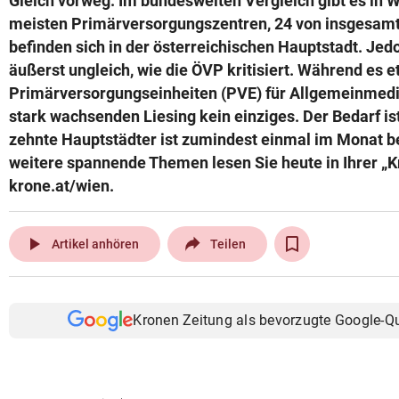
Gleich vorweg: Im bundesweiten Vergleich gibt es in 
meisten Primärversorgungszentren, 24 von insgesamt
befinden sich in der österreichischen Hauptstadt. Jedo
äußerst ungleich, wie die ÖVP kritisiert. Während es e
Primärversorgungseinheiten (PVE) für Allgemeinmedizi
stark wachsenden Liesing kein einziges. Der Bedarf ist
zehnte Hauptstädter ist zumindest einmal im Monat b
weitere spannende Themen lesen Sie heute in Ihrer „K
krone.at/wien.
play_arrow
Artikel anhören
Teilen
Kronen Zeitung als bevorzugte Google-Q