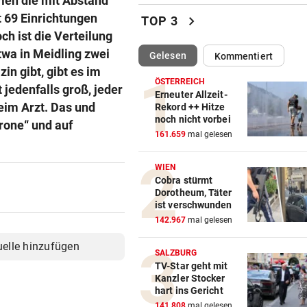
Wien die mit Abstand
Extra-Hürden für Mütter
beeinträchtigter Kinder
 69 Einrichtungen
chevron_right
TOP 3
ch ist die Verteilung
TRAGISCHE DETAILS
vor 49
twa in Meidling zwei
(ausgewählt)
Gelesen
Kommentiert
Barca und Co.! Reaktionen 
n gibt, gibt es im
Tod von Jorge Messi
ÖSTERREICH
 jedenfalls groß, jeder
Erneuter Allzeit-
eim Arzt. Das und
Rekord ++ Hitze
SCHRECKEN UND CHAOS
vor 51
noch nicht vorbei
rone“ und auf
Wildschwein legte U-Bahn i
161.659
mal gelesen
Budapest lahm
WIEN
RED BULL SALZBURG
vor 54
Cobra stürmt
Schwere Verletzung trübt F
Dorotheum, Täter
über zweiten Sieg
ist verschwunden
142.967
mal gelesen
AUFREGUNG IN OÖ-LIGA
vor 59
uelle hinzufügen
War dieser Unterhaus-Abbr
SALZBURG
TV-Star geht mit
wirklich notwendig?
Kanzler Stocker
hart ins Gericht
NEO-RIEDER SCHWAB
141.808
mal gelesen