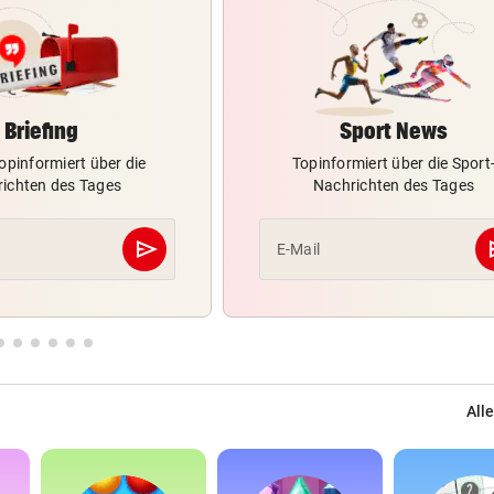
Briefing
Sport News
opinformiert über die
Topinformiert über die Sport
ichten des Tages
Nachrichten des Tages
send
s
E-Mail
Abschicken
Alle