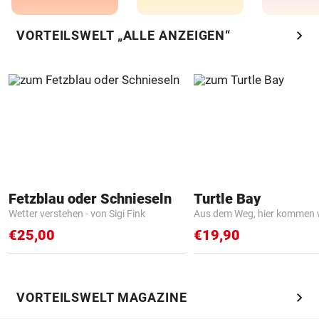
chevron_right
VORTEILSWELT „ALLE ANZEIGEN“
Fetzblau oder Schnieseln
Turtle Bay
Wetter verstehen - von Sigi Fink
Aus dem Weg, hier kommen w
€25,00
€19,90
chevron_right
VORTEILSWELT MAGAZINE