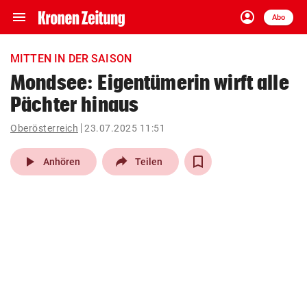
menu
account_circle
Navigation
Anmelden
Abo
close
Schließen
ein-/ausklappen
MITTEN IN DER SAISON
Abonnieren
Mondsee: Eigentümerin wirft alle
Pächter hinaus
account_circle
arrow_right
Anmelden
Oberösterreich
23.07.2025 11:51
pin_drop
arrow_right
Bundesland auswäh
Wien
play_arrow
Anhören
Teilen
bookmark
Merkliste
Suchbegriff
search
eingeben