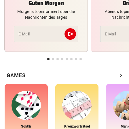
Guten Morgen
Br
Morgens topinformiert über die
Abends topin
Nachrichten des Tages
Nachrich
send
E-Mail
E-Mail
Abschicken
chevron_right
GAMES
Solitär
Kreuzworträtsel
Mahj