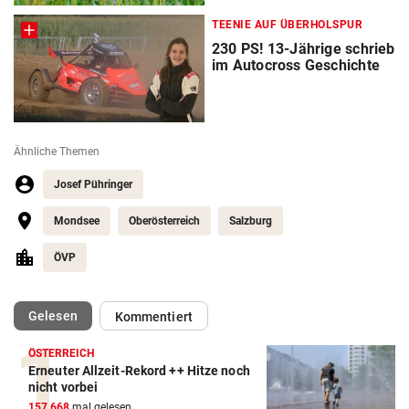
TEENIE AUF ÜBERHOLSPUR
230 PS! 13-Jährige schrieb
im Autocross Geschichte
Ähnliche Themen
Josef Pühringer
Mondsee
Oberösterreich
Salzburg
ÖVP
(ausgewählt)
Gelesen
Kommentiert
ÖSTERREICH
Erneuter Allzeit-Rekord ++ Hitze noch
nicht vorbei
157.668
mal gelesen