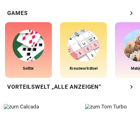
chevron_right
GAMES
Solitär
Kreuzworträtsel
Mahj
chevron_right
VORTEILSWELT „ALLE ANZEIGEN“