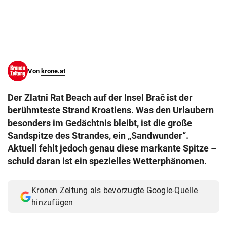
© Krone Multimedia GmbH & Co KG 2026
Muthgasse 2, 1190 Wien
Von
krone.at
Der Zlatni Rat Beach auf der Insel Brač ist der
berühmteste Strand Kroatiens. Was den Urlaubern
besonders im Gedächtnis bleibt, ist die große
Sandspitze des Strandes, ein „Sandwunder“.
Aktuell fehlt jedoch genau diese markante Spitze –
schuld daran ist ein spezielles Wetterphänomen.
Kronen Zeitung als bevorzugte Google-Quelle
hinzufügen