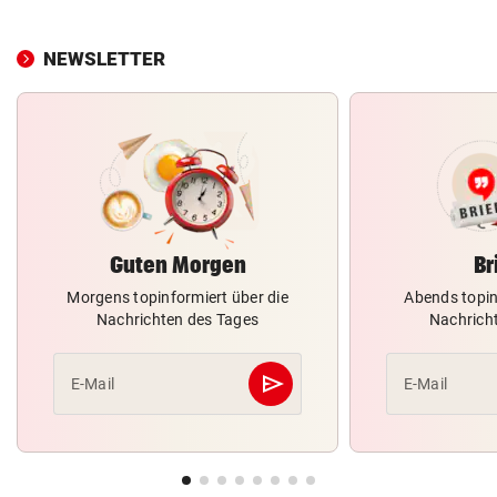
NEWSLETTER
Guten Morgen
Br
Morgens topinformiert über die
Abends topin
Nachrichten des Tages
Nachrich
send
E-Mail
E-Mail
Abschicken