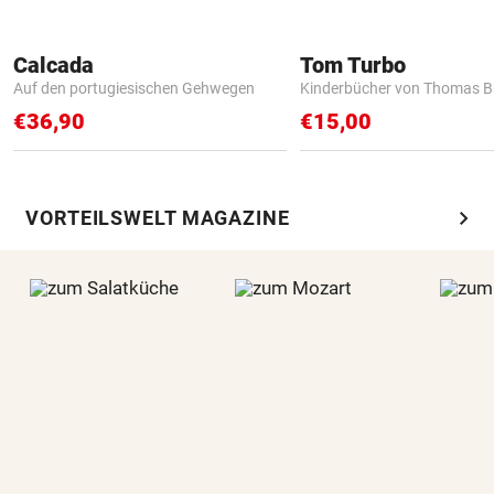
Calcada
Tom Turbo
Auf den portugiesischen Gehwegen
Kinderbücher von Thomas B
€36,90
€15,00
chevron_right
VORTEILSWELT MAGAZINE