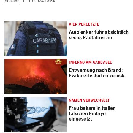
Ausland
11.10.2024 13:54
VIER VERLETZTE
Autolenker fuhr absichtlich
sechs Radfahrer an
INFERNO AM GARDASEE
Entwarnung nach Brand:
Evakuierte dürfen zurück
NAMEN VERWECHSELT
Frau bekam in Italien
falschen Embryo
eingesetzt