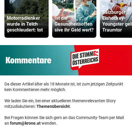
Salzburger
Motorradlenker
Ist die
Eishockey-
wurde in Teich
Gesundheitsoffen
Youngster gel
geschleudert: tot
sive ihr Geld wert?
Traumtor
Da dieser Artikel älter als 18 Monate ist, ist zum jetzigen Zeitpunkt
kein Kommentieren mehr möglich.
Wir laden Sie ein, bei einer aktuelleren themenrelevanten Story
mitzudiskutieren:
Themenübersicht
.
Bei Fragen können Sie sich gern an das Community-Team per Mail
an
forum@krone.at
wenden.