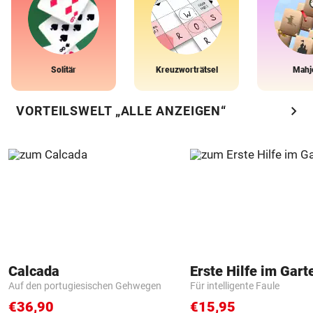
Solitär
Kreuzworträtsel
Mahj
chevron_right
VORTEILSWELT „ALLE ANZEIGEN“
Calcada
Erste Hilfe im Gart
Auf den portugiesischen Gehwegen
Für intelligente Faule
€36,90
€15,95