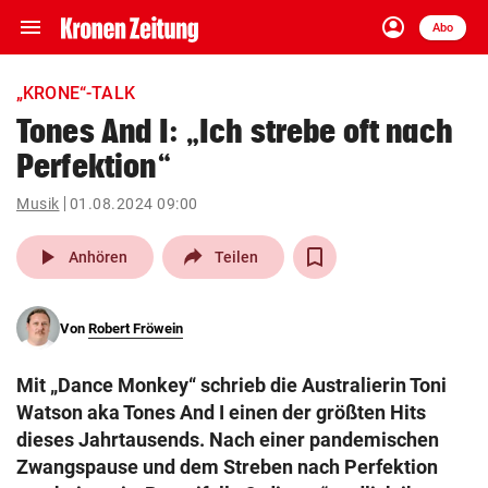
menu
account_circle
Navigation
Anmelden
Abo
close
Schließen
ein-/ausklappen
„KRONE“-TALK
Abonnieren
Tones And I: „Ich strebe oft nach
Perfektion“
account_circle
arrow_right
Anmelden
Musik
01.08.2024 09:00
pin_drop
arrow_right
Bundesland auswäh
Wien
play_arrow
Anhören
Teilen
bookmark
Merkliste
Von
Robert Fröwein
Suchbegriff
search
Mit „Dance Monkey“ schrieb die Australierin Toni
eingeben
Watson aka Tones And I einen der größten Hits
dieses Jahrtausends. Nach einer pandemischen
Zwangspause und dem Streben nach Perfektion