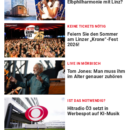
Elbphilharmonie mit Linz?
Gesponsert
KEINE TICKETS NÖTIG
Feiern Sie den Sommer
am Linzer „Krone“-Fest
2026!
LIVE IN MÖRBISCH
Tom Jones: Man muss ihm
im Alter genauer zuhören
IST DAS NOTWENDIG?
Hitradio Ö3 setzt in
Werbespot auf KI-Musik