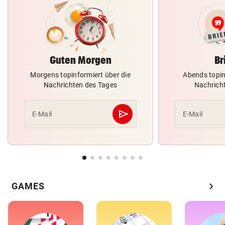
Guten Morgen
Br
Morgens topinformiert über die
Abends topin
Nachrichten des Tages
Nachrich
send
E-Mail
E-Mail
Abschicken
chevron_right
GAMES