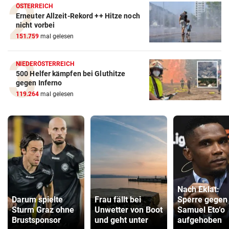
ÖSTERREICH
Erneuter Allzeit-Rekord ++ Hitze noch
nicht vorbei
151.759
mal gelesen
NIEDERÖSTERREICH
500 Helfer kämpfen bei Gluthitze
gegen Inferno
119.264
mal gelesen
Nach Eklat:
Darum spielte
Frau fällt bei
Sperre gegen
Sturm Graz ohne
Unwetter von Boot
Samuel Eto‘o
Brustsponsor
und geht unter
aufgehoben