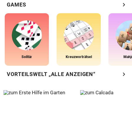
chevron_right
GAMES
Solitär
Kreuzworträtsel
Mahj
chevron_right
VORTEILSWELT „ALLE ANZEIGEN“