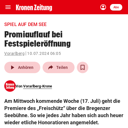
menu
account_circle
Navigation
Anmelden
Abo
close
Schließen
ein-/ausklappen
SPIEL AUF DEM SEE
Abonnieren
Promiauflauf bei
Festspieleröffnung
account_circle
arrow_right
Anmelden
Vorarlberg
10.07.2024 06:05
pin_drop
arrow_right
Bundesland auswäh
Wien
play_arrow
Anhören
Teilen
bookmark
Merkliste
Von
Vorarlberg-Krone
Suchbegriff
search
Am Mittwoch kommende Woche (17. Juli) geht die
eingeben
Premiere des „Freischütz“ über die Bregenzer
Seebühne. So wie jedes Jahr haben sich auch heuer
wieder etliche Honoratioren angemeldet.