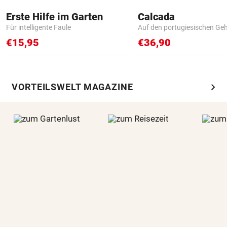
Erste Hilfe im Garten
Calcada
Für intelligente Faule
Auf den portugiesischen G
€15,95
€36,90
chevron_right
VORTEILSWELT MAGAZINE