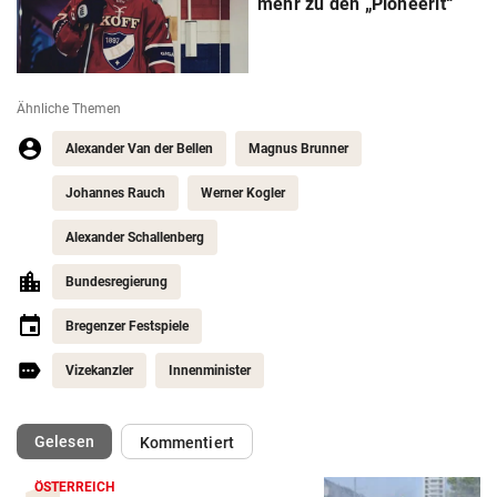
mehr zu den „Pioneerit“
Ähnliche Themen
Alexander Van der Bellen
Magnus Brunner
Johannes Rauch
Werner Kogler
Alexander Schallenberg
Bundesregierung
Bregenzer Festspiele
Vizekanzler
Innenminister
(ausgewählt)
Gelesen
Kommentiert
ÖSTERREICH