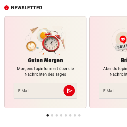
NEWSLETTER
Guten Morgen
Br
Morgens topinformiert über die
Abends topin
Nachrichten des Tages
Nachrich
send
E-Mail
E-Mail
Abschicken