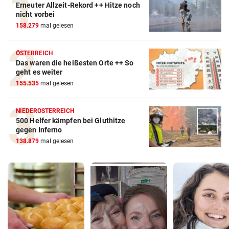
Erneuter Allzeit-Rekord ++ Hitze noch
nicht vorbei
158.279
mal gelesen
ÖSTERREICH
Das waren die heißesten Orte ++ So
geht es weiter
155.535
mal gelesen
NIEDERÖSTERREICH
500 Helfer kämpfen bei Gluthitze
gegen Inferno
138.879
mal gelesen