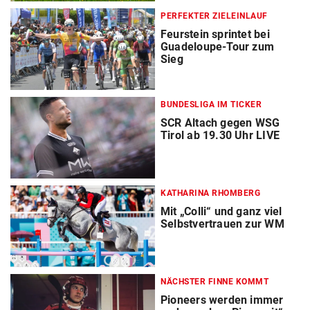
PERFEKTER ZIELEINLAUF
Feurstein sprintet bei
Guadeloupe-Tour zum
Sieg
BUNDESLIGA IM TICKER
SCR Altach gegen WSG
Tirol ab 19.30 Uhr LIVE
KATHARINA RHOMBERG
Mit „Colli“ und ganz viel
Selbstvertrauen zur WM
NÄCHSTER FINNE KOMMT
Pioneers werden immer