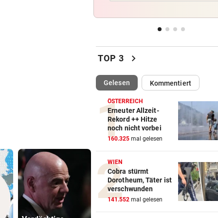
Rückschlag kam für „Captai
Colin“ im Zeitfahren
UEFA BESTÄTIGT:
vor 
Verdächtige Zahlungen an
chevron_right
TOP 3
Infantino-Mitarbeiterin
(ausgewählt)
Gelesen
Kommentiert
HANDSCHRIFT VON PIG
vor 
Tirolerinnen für diverse Top
ÖSTERREICH
im ORF bestellt
Erneuter Allzeit-
Rekord ++ Hitze
noch nicht vorbei
GUTSCHEINE ZU GEWINNEN
vor 
160.325
mal gelesen
Schicken Sie uns Ihr schöns
Katzenfoto!
WIEN
Cobra stürmt
Dorotheum, Täter ist
verschwunden
141.552
mal gelesen