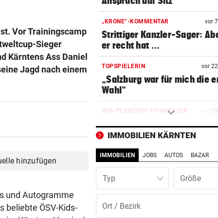
Anspruch auf Sitz“
„KRONE“-KOMMENTAR
vor 
ast. Vor Trainingscamp
Strittiger Kanzler-Sager: Ab
tweltcup-Sieger
er recht hat …
nd Kärntens Ass Daniel
TOPSPIELERIN
vor 2
 seine Jagd nach einem
„Salzburg war für mich die e
Wahl“
WM-TEAMCHEF STINKSAUER
vor 2
„Ratte“: Hat Cannavaro ein
Verräter im Team?
IMMOBILIEN KÄRNTEN
IMMOBILIEN
JOBS
AUTOS
BAZAR
ARBEIT UND URLAUB
vor 3
uelle hinzufügen
Steirische Ärztin tauschte L
Typ
gegen „Traumschiff“
tos und Autogramme
PEDALE VERWECHSELT
vor 3
s beliebte ÖSV-Kids-
Tiroler Seniorin (76) „verse