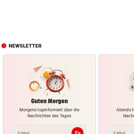
NEWSLETTER
Guten Morgen
Morgens topinformiert über die
Abends t
Nachrichten des Tages
Nachr
send
E-Mail
E-Mail