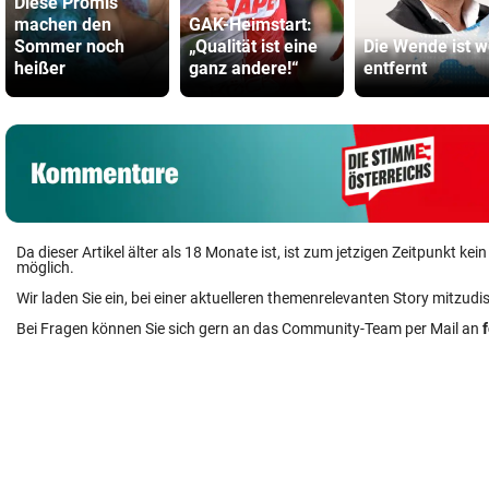
Diese Promis
machen den
GAK-Heimstart:
Sommer noch
„Qualität ist eine
Die Wende ist w
heißer
ganz andere!“
entfernt
Da dieser Artikel älter als 18 Monate ist, ist zum jetzigen Zeitpunkt k
möglich.
Wir laden Sie ein, bei einer aktuelleren themenrelevanten Story mitzudi
Bei Fragen können Sie sich gern an das Community-Team per Mail an