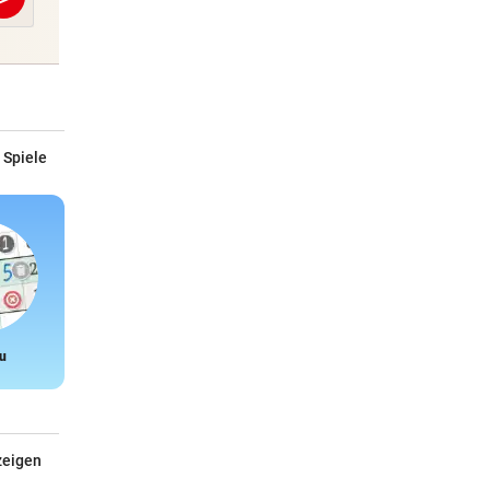
Abschicken
 Spiele
u
Snake
zeigen