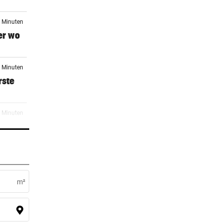
7 Minuten
er wo
2 Minuten
rste
9 Minuten
en
7 Minuten
KH
m²
8 Minuten
nkte“