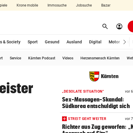
piele
Krone mobile
Immosuche
Jobsuche
Bazar
search
account_circle
Menü aufklappen
Suchen
s & Society
Sport
Gesund
Ausland
Digital
Motor
Wir
rt
Service
Kärnten Podcast
Videos
Herzensmensch Kärnten
Wet
len
Kärnten
eister
„DESOLATE SITUATION“
vor 
Sex-Massagen-Skandal:
Südkorea entschuldigt sich
STREIT GEHT WEITER
vor 
Richter aus Zug geworfen: „