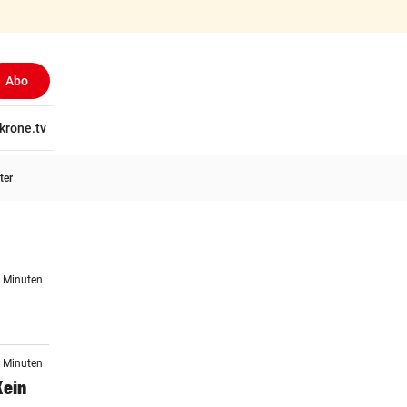
Abo
tschaft
krone.tv
Wissen
Gericht
Kolumnen
Freizeit
Reise
Ti
ter
6 Minuten
7 Minuten
Kein