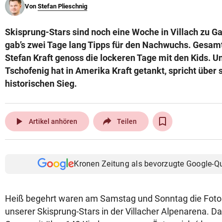
Von
Stefan Plieschnig
© Krone Multimedia GmbH & Co KG 2026
Muthgasse 2, 1190 Wien
Skisprung-Stars sind noch eine Woche in Villach zu G
gab’s zwei Tage lang Tipps für den Nachwuchs. Gesam
Stefan Kraft genoss die lockeren Tage mit den Kids. U
Tschofenig hat in Amerika Kraft getankt, spricht über
historischen Sieg.
play_arrow
Artikel anhören
Teilen
Kronen Zeitung als bevorzugte Google-Q
Heiß begehrt waren am Samstag und Sonntag die Fo
unserer Skisprung-Stars in der Villacher Alpenarena. Da