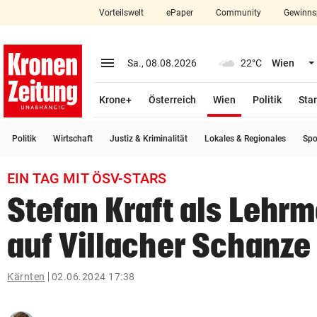
Vorteilswelt
ePaper
Community
Gewinns
close
Schließen
menu
Menü aufklappen
Sa., 08.08.2026
22°C
Wien
Abonnieren
(ausgewählt)
Krone+
Österreich
Wien
Politik
Star
account_circle
arrow_right
Anmelden
Politik
Wirtschaft
Justiz & Kriminalität
Lokales & Regionales
Spo
pin_drop
arrow_right
Bundesland auswäh
Wien
EIN TAG MIT ÖSV-STARS
bookmark
Merkliste
Stefan Kraft als Lehrm
auf Villacher Schanze
Suchbegriff
search
eingeben
Kärnten
02.06.2024 17:38