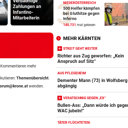
Verdächtige
NIEDERÖSTERREICH
Zahlungen an
Heikler Kraftakt:
Das Märche
500 Helfer kämpfen
eit
Infantino-
Neue Windparks
deutschen
bei Gluthitze gegen
Mitarbeiterin
brauchen Geduld
Autobauer
Inferno
140.731
mal gelesen
MEHR KÄRNTEN
STREIT GEHT WEITER
Richter aus Zug geworfen: „Kein
Anspruch auf Sitz“
ein Kommentieren mehr
AUS PFLEGEHEIM
skutieren:
Themenübersicht
.
Dementer Mann (73) in Wolfsberg
abgängig
forum@krone.at
wenden.
VERATSCHNIG GEGEN „EX“
Bullen-Ass: „Dann würde ich gege
WAC jubeln!“
TÄTER FLÜCHTETEN: