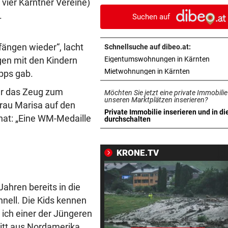
vier Kärntner Vereine)
Auto in Baugrube
.
Suchen auf
TRAINER ZARIC DEUTLICH
vor ein
Trotz 3:1 gegen WSG bleibt
nfängen wieder“, lacht
Schnellsuche auf dibeo.at:
Altachern ein Problem
in ne
gen mit den Kindern
Eigentumswohnungen in Kärnten
in neuem Ta
Mietwohnungen in Kärnten
ipps gab.
FÄHIGKEITEN BEDENKLICH
vor ein
Sorge um Sicherheit: OpenA
ter das Zeug zum
Möchten Sie jetzt eine private Immobilie
muss neue KI einhegen
unseren Marktplätzen inserieren?
Frau Marisa auf den
Private Immobilie inserieren und in di
 hat: „Eine WM-Medaille
in neuem Tab öffnen
durchschalten
WARTEN AUF DEN SIEG?
vor 
GAK-Heimstart: „Qualität ist
ganz andere!“
KRONE.TV
500 STATT FÜNF EURO
vor 
Falscher Spendensammler z
ahren bereits in die
Paar über den Tisch
hnell. Die Kids kennen
 ich einer der Jüngeren
ANRAINER SCHILDERT
vor 
utitt aus Nordamerika