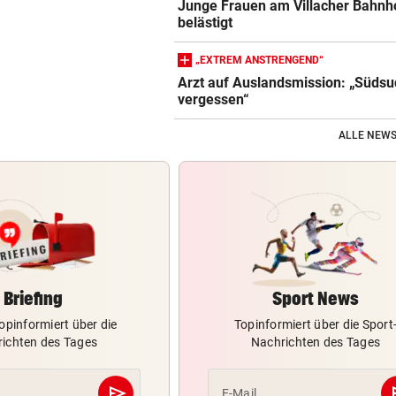
Junge Frauen am Villacher Bahnh
belästigt
„EXTREM ANSTRENGEND“
Arzt auf Auslandsmission: „Südsu
vergessen“
ALLE NEWS
Briefing
Sport News
opinformiert über die
Topinformiert über die Sport
ichten des Tages
Nachrichten des Tages
send
s
E-Mail