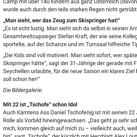
Camp mit über 140 Kindern aus ganz Österreich (davon 
wurde auch durch den teils starken Regen nicht getrübt
„Man sieht, wer das Zeug zum Skispringer hat!“
„Es ist echt lustig. Man sieht sich da selbst in seinen A
Gesamtweltcupsieger Stefan Kraft, der wie seine Kolle
sportelte, auf der Schanze und im Turnsaal hilfreiche T
„Die Kids sind voll motiviert. Man sieht sofort, wer spä
Skispringer hätte“, sagt der 31-Jährige der gerade mit 
Seychellen urlaubte, für die neue Saison ein klares Ziel
soll schon her!“
Die Bildergalerie:
Mit 22 ist „Tschofe“ schon Idol
Auch Kärntens Ass Daniel Tschofenig ist mit seinen 22 J
Rolle als Vorbild hineingewachsen. „Das geht ja sehr sc
mich, kommen gleich auf mich zu – vielleicht auch, weil
bin“, sagt „Tschofe“, der kürzlich mit Herzblatt Alex Lo