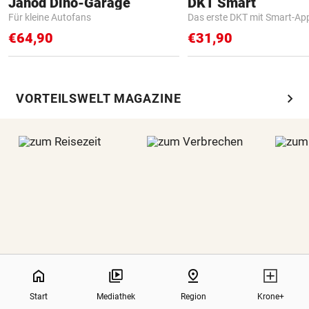
Janod Dino-Garage
DKT Smart
Für kleine Autofans
Das erste DKT mit Smart-Ap
€64,90
€31,90
chevron_right
VORTEILSWELT MAGAZINE
0%
home
pin_drop
REISEZEIT
VERBRECHEN
Start
Mediathek
Region
Krone+