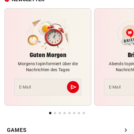
Guten Morgen
Br
Morgens topinformiert über die
Abends topin
Nachrichten des Tages
Nachrich
send
E-Mail
E-Mail
Abschicken
chevron_right
GAMES