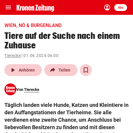
menu
account_circle
Navigation
Anmelden
Abo
close
Schließen
ein-/ausklappen
WIEN, NÖ & BURGENLAND
Abonnieren
Tiere auf der Suche nach einem
Zuhause
account_circle
arrow_right
Anmelden
Tierecke
01.06.2024 06:00
pin_drop
arrow_right
Bundesland auswäh
Wien
play_arrow
Anhören
Teilen
bookmark
Merkliste
Von
Tierecke
Suchbegriff
search
Täglich landen viele Hunde, Katzen und Kleintiere in
eingeben
den Auffangstationen der Tierheime. Sie alle
verdienen eine zweite Chance, um Anschluss bei
liebevollen Besitzern zu finden und mit diesen