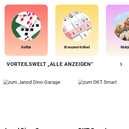
Solitär
Kreuzworträtsel
Mahj
chevron_right
VORTEILSWELT „ALLE ANZEIGEN“