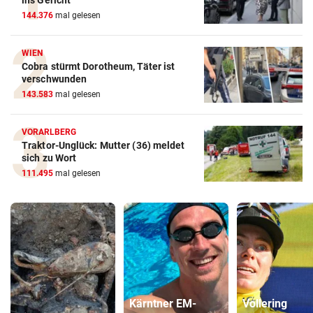
ins Gericht
144.376
mal gelesen
WIEN
Cobra stürmt Dorotheum, Täter ist
verschwunden
143.583
mal gelesen
VORARLBERG
Traktor-Unglück: Mutter (36) meldet
sich zu Wort
111.495
mal gelesen
Kärntner EM-
Vollering