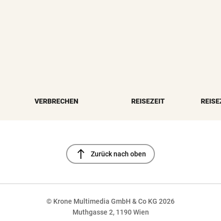
VERBRECHEN
REISEZEIT
REISE
north
Zurück nach oben
© Krone Multimedia GmbH & Co KG 2026
Muthgasse 2, 1190 Wien