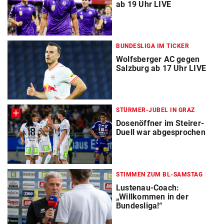
ab 19 Uhr LIVE
BUNDESLIGA IM TICKER
Wolfsberger AC gegen
Salzburg ab 17 Uhr LIVE
STÜRMER-JUBEL IN GRAZ
Dosenöffner im Steirer-
Duell war abgesprochen
STIMMEN ZUM BL-SAMSTAG
Lustenau-Coach:
„Willkommen in der
Bundesliga!“