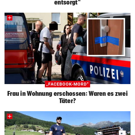
entsorgt“
„FACEBOOK-MORD“
Frau in Wohnung erschossen: Waren es zwei
Täter?