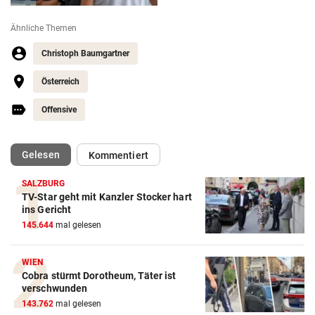
Ähnliche Themen
Christoph Baumgartner
Österreich
Offensive
(ausgewählt)
Gelesen
Kommentiert
SALZBURG
TV-Star geht mit Kanzler Stocker hart
ins Gericht
Action-Cam Vergleich
145.644
mal gelesen
ZUM VERGLEICH
Crosstrainer Vergleich
WIEN
Cobra stürmt Dorotheum, Täter ist
ZUM VERGLEICH
verschwunden
143.762
mal gelesen
E-Bike Vergleich