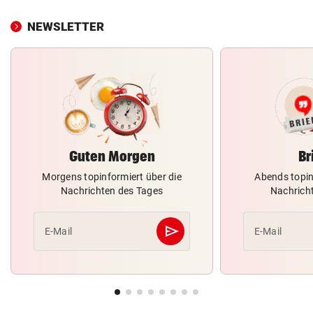
NEWSLETTER
Guten Morgen
Br
Morgens topinformiert über die
Abends topin
Nachrichten des Tages
Nachrich
send
E-Mail
E-Mail
Abschicken