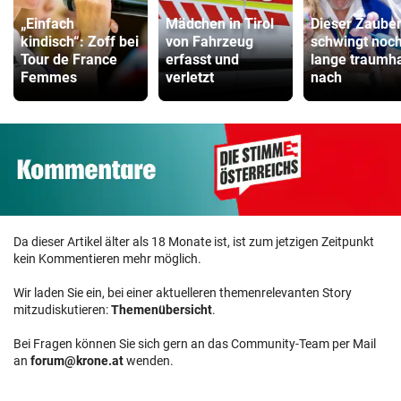
„Einfach
Mädchen in Tirol
Dieser Zaube
kindisch“: Zoff bei
von Fahrzeug
schwingt noc
Tour de France
erfasst und
lange traumha
Femmes
verletzt
nach
Da dieser Artikel älter als 18 Monate ist, ist zum jetzigen Zeitpunkt
kein Kommentieren mehr möglich.
Wir laden Sie ein, bei einer aktuelleren themenrelevanten Story
mitzudiskutieren:
Themenübersicht
.
Bei Fragen können Sie sich gern an das Community-Team per Mail
an
forum@krone.at
wenden.