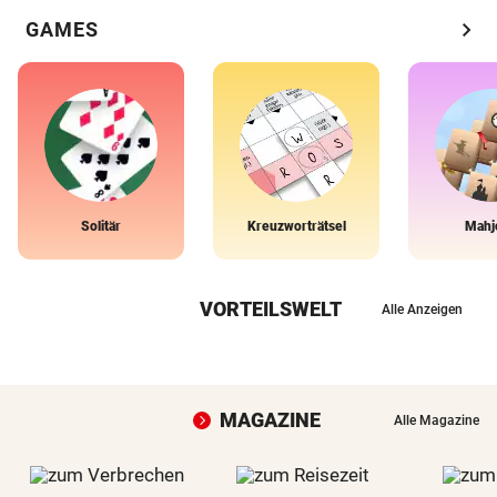
chevron_right
GAMES
Solitär
Kreuzworträtsel
Mahj
VORTEILSWELT
Alle Anzeigen
MAGAZINE
Alle Magazine