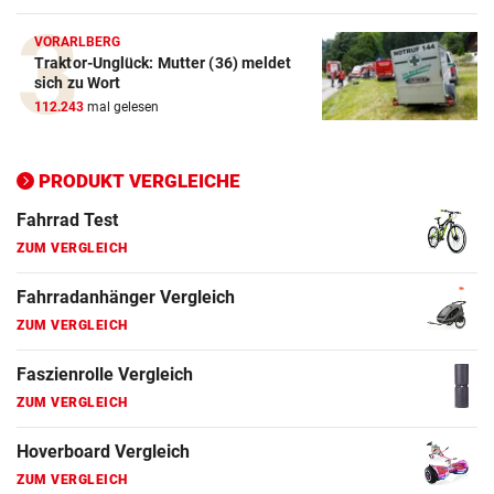
ZUM VERGLEICH
VORARLBERG
Traktor-Unglück: Mutter (36) meldet
Elektro-Scooter Vergleich
sich zu Wort
ZUM VERGLEICH
112.243
mal gelesen
Ergometer Vergleich
ZUM VERGLEICH
PRODUKT VERGLEICHE
Fahrrad Test
ZUM VERGLEICH
Fahrradanhänger Vergleich
ZUM VERGLEICH
Faszienrolle Vergleich
ZUM VERGLEICH
Hoverboard Vergleich
ZUM VERGLEICH