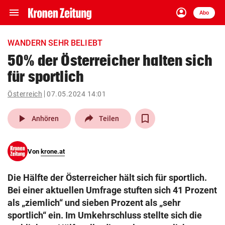
menu
account_circle
Navigation
Anmelden
Abo
close
Schließen
ein-/ausklappen
WANDERN SEHR BELIEBT
Abonnieren
50 % der Österreicher halten sich
für sportlich
account_circle
arrow_right
Anmelden
Österreich
07.05.2024 14:01
pin_drop
arrow_right
Bundesland auswäh
Wien
play_arrow
Anhören
Teilen
bookmark
Merkliste
Von
krone.at
Suchbegriff
search
Die Hälfte der Österreicher hält sich für sportlich.
eingeben
Bei einer aktuellen Umfrage stuften sich 41 Prozent
als „ziemlich“ und sieben Prozent als „sehr
sportlich“ ein. Im Umkehrschluss stellte sich die