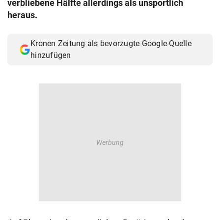
verbliebene Hälfte allerdings als unsportlich
© Krone Multimedia GmbH & Co KG 2026
heraus.
Muthgasse 2, 1190 Wien
Kronen Zeitung als bevorzugte Google-Quelle
hinzufügen