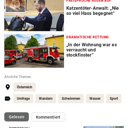
FREISPRÜCHE REGEN AUF
Katzentöter-Anwalt: „Nie
so viel Hass begegnet“
DRAMATISCHE RETTUNG
„In der Wohnung war es
verraucht und
stockfinster“
Ähnliche Themen
Österreich
Umfrage
Wandern
Schwimmen
Wasser
Sport
(ausgewählt)
Gelesen
Kommentiert