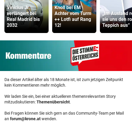
Vinicius Jr.
Knoll bei EM
verlängert bei
Achter vom Turm
„Im Ausland r
Real Madrid bis
++ Lotfi auf Rang
sie uns den r
2032
12!
Teppich aus“
Da dieser Artikel älter als 18 Monate ist, ist zum jetzigen Zeitpunkt
kein Kommentieren mehr möglich.
Wir laden Sie ein, bei einer aktuelleren themenrelevanten Story
mitzudiskutieren:
Themenübersicht
.
Bei Fragen können Sie sich gern an das Community-Team per Mail
an
forum@krone.at
wenden.