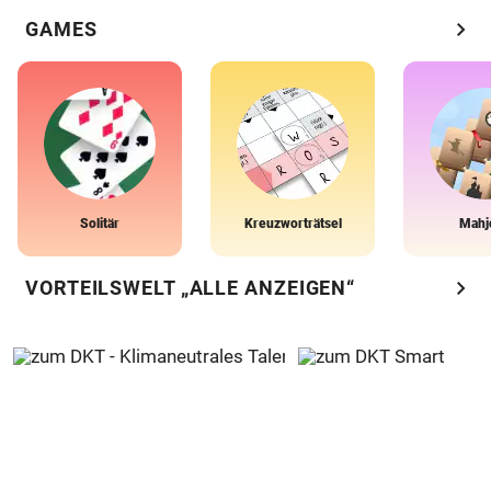
chevron_right
GAMES
Solitär
Kreuzworträtsel
Mahj
chevron_right
VORTEILSWELT „ALLE ANZEIGEN“