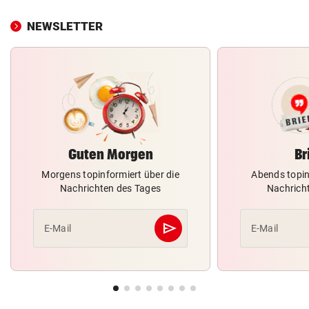
NEWSLETTER
Guten Morgen
Br
Morgens topinformiert über die
Abends topin
Nachrichten des Tages
Nachrich
send
E-Mail
E-Mail
Abschicken