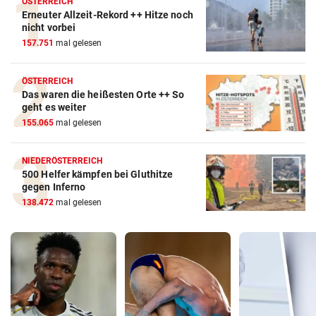
ÖSTERREICH
Erneuter Allzeit-Rekord ++ Hitze noch
nicht vorbei
157.751
mal gelesen
ÖSTERREICH
Das waren die heißesten Orte ++ So
geht es weiter
155.065
mal gelesen
NIEDERÖSTERREICH
500 Helfer kämpfen bei Gluthitze
gegen Inferno
138.472
mal gelesen