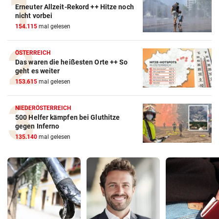
Erneuter Allzeit-Rekord ++ Hitze noch
nicht vorbei
154.115
mal gelesen
ÖSTERREICH
Das waren die heißesten Orte ++ So
geht es weiter
153.615
mal gelesen
NIEDERÖSTERREICH
500 Helfer kämpfen bei Gluthitze
gegen Inferno
135.140
mal gelesen