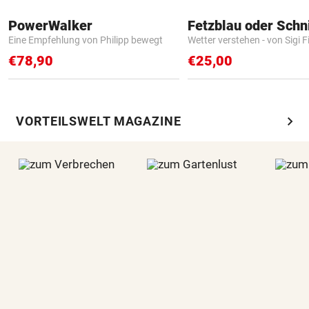
PowerWalker
Fetzblau oder Schn
Eine Empfehlung von Philipp bewegt
Wetter verstehen - von Sigi F
€78,90
€25,00
chevron_right
VORTEILSWELT MAGAZINE