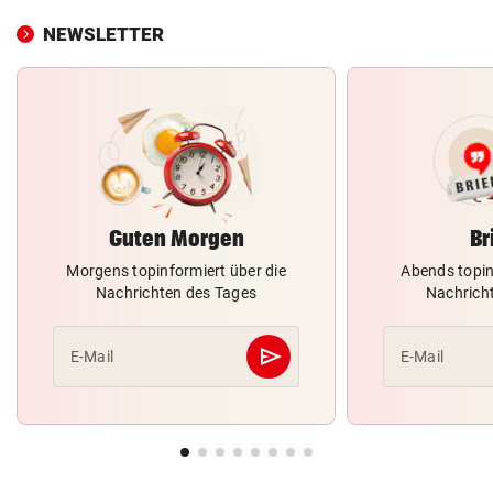
NEWSLETTER
Guten Morgen
Br
Morgens topinformiert über die
Abends topin
Nachrichten des Tages
Nachrich
send
E-Mail
E-Mail
Abschicken