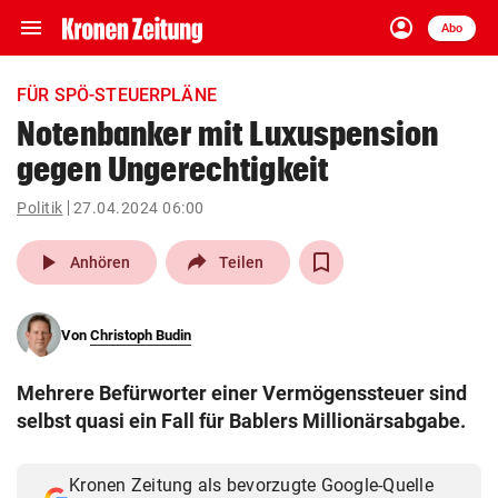
menu
account_circle
Navigation
Anmelden
Abo
close
Schließen
ein-/ausklappen
FÜR SPÖ-STEUERPLÄNE
Abonnieren
Notenbanker mit Luxuspension
gegen Ungerechtigkeit
account_circle
arrow_right
Anmelden
Politik
27.04.2024 06:00
pin_drop
arrow_right
Bundesland auswäh
Wien
play_arrow
Anhören
Teilen
bookmark
Merkliste
Von
Christoph Budin
Suchbegriff
search
Mehrere Befürworter einer Vermögenssteuer sind
eingeben
selbst quasi ein Fall für Bablers Millionärsabgabe.
Kronen Zeitung als bevorzugte Google-Quelle