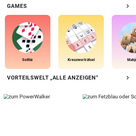
chevron_right
GAMES
Solitär
Kreuzworträtsel
Mahj
chevron_right
VORTEILSWELT „ALLE ANZEIGEN“