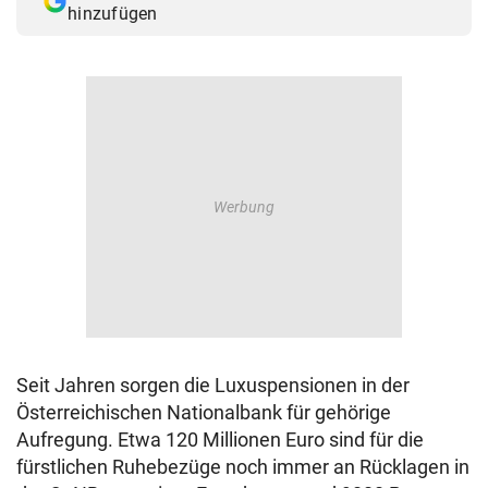
hinzufügen
© Krone Multimedia GmbH & Co KG 2026
Muthgasse 2, 1190 Wien
Seit Jahren sorgen die Luxuspensionen in der
Österreichischen Nationalbank für gehörige
Aufregung. Etwa 120 Millionen Euro sind für die
fürstlichen Ruhebezüge noch immer an Rücklagen in