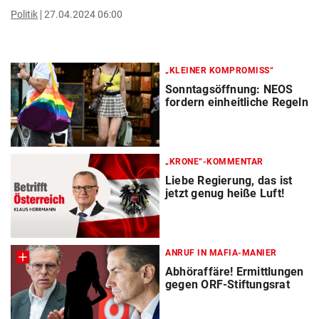
Politik
27.04.2024 06:00
„KLEINER KOMPROMISS“
Sonntagsöffnung: NEOS
fordern einheitliche Regeln
„KRONE“-KOMMENTAR
Liebe Regierung, das ist
jetzt genug heiße Luft!
ANRUF IN MAFIA-MANIER
Abhöraffäre! Ermittlungen
gegen ORF-Stiftungsrat