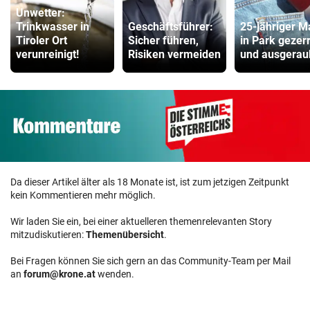
Unwetter:
Trinkwasser in
Geschäftsführer:
25-jähriger 
Tiroler Ort
Sicher führen,
in Park gezerr
verunreinigt!
Risiken vermeiden
und ausgerau
Da dieser Artikel älter als 18 Monate ist, ist zum jetzigen Zeitpunkt
kein Kommentieren mehr möglich.
Wir laden Sie ein, bei einer aktuelleren themenrelevanten Story
mitzudiskutieren:
Themenübersicht
.
Bei Fragen können Sie sich gern an das Community-Team per Mail
an
forum@krone.at
wenden.