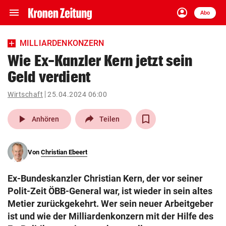
menu
account_circle
Navigation
Anmelden
Abo
close
Schließen
ein-/ausklappen
MILLIARDENKONZERN
Abonnieren
Wie Ex-Kanzler Kern jetzt sein
Geld verdient
account_circle
arrow_right
Anmelden
Wirtschaft
25.04.2024 06:00
pin_drop
arrow_right
Bundesland auswäh
Wien
play_arrow
Anhören
Teilen
bookmark
Merkliste
Von
Christian Ebeert
Suchbegriff
search
Ex-Bundeskanzler Christian Kern, der vor seiner
eingeben
Polit-Zeit ÖBB-General war, ist wieder in sein altes
Metier zurückgekehrt. Wer sein neuer Arbeitgeber
ist und wie der Milliardenkonzern mit der Hilfe des