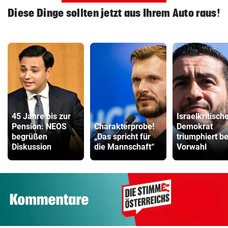
Diese Dinge sollten jetzt aus Ihrem Auto raus!
45 Jahre bis zur
Israelkritisch
Pension: NEOS
Charakterprobe!
Demokrat
begrüßen
„Das spricht für
triumphiert be
Diskussion
die Mannschaft“
Vorwahl