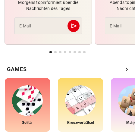
Morgens topinformiert über die
Abends topin
Nachrichten des Tages
Nachrich
send
E-Mail
E-Mail
Abschicken
chevron_right
GAMES
Solitär
Kreuzworträtsel
Mahj