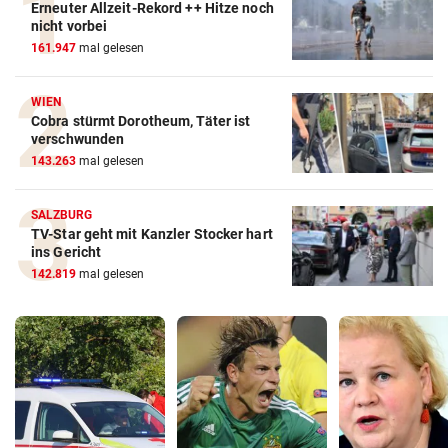
Erneuter Allzeit-Rekord ++ Hitze noch
nicht vorbei
161.947
mal gelesen
WIEN
Cobra stürmt Dorotheum, Täter ist
verschwunden
143.263
mal gelesen
SALZBURG
TV-Star geht mit Kanzler Stocker hart
ins Gericht
142.819
mal gelesen