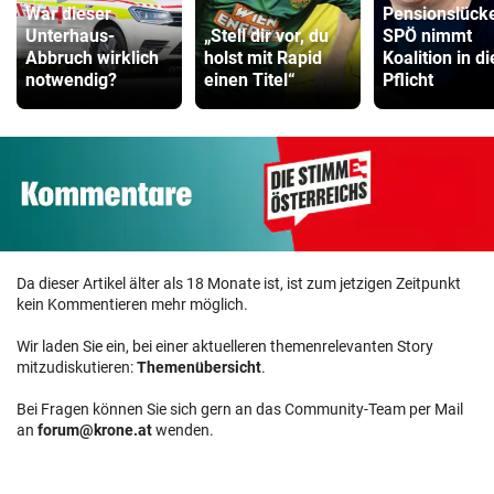
War dieser
Pensionslück
Unterhaus-
„Stell dir vor, du
SPÖ nimmt
Abbruch wirklich
holst mit Rapid
Koalition in di
notwendig?
einen Titel“
Pflicht
Da dieser Artikel älter als 18 Monate ist, ist zum jetzigen Zeitpunkt
kein Kommentieren mehr möglich.
Wir laden Sie ein, bei einer aktuelleren themenrelevanten Story
mitzudiskutieren:
Themenübersicht
.
Bei Fragen können Sie sich gern an das Community-Team per Mail
an
forum@krone.at
wenden.