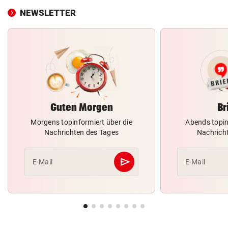
NEWSLETTER
Guten Morgen
Br
Morgens topinformiert über die
Abends topin
Nachrichten des Tages
Nachrich
send
E-Mail
E-Mail
Abschicken