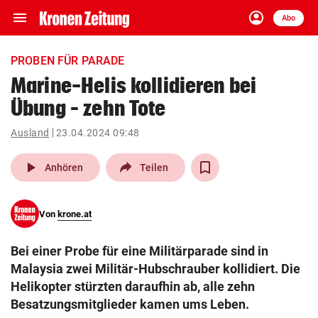
menu
account_circle
Navigation
Anmelden
Abo
close
Schließen
ein-/ausklappen
PROBEN FÜR PARADE
Abonnieren
Marine-Helis kollidieren bei
Übung – zehn Tote
account_circle
arrow_right
Anmelden
Ausland
23.04.2024 09:48
pin_drop
arrow_right
Bundesland auswäh
Wien
play_arrow
Anhören
Teilen
bookmark
Merkliste
Von
krone.at
Suchbegriff
search
Bei einer Probe für eine Militärparade sind in
eingeben
Malaysia zwei Militär-Hubschrauber kollidiert. Die
Helikopter stürzten daraufhin ab, alle zehn
Besatzungsmitglieder kamen ums Leben.