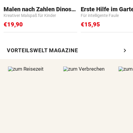
Malen nach Zahlen Dinosaurier
Erste Hilfe im Gart
Kreativer Malspaß für Kinder
Für intelligente Faule
€19,90
€15,95
chevron_right
VORTEILSWELT MAGAZINE