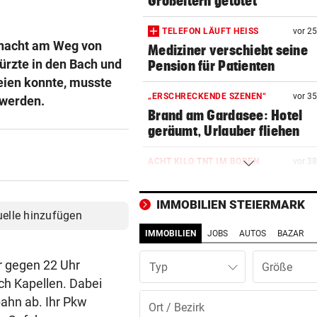
Großeltern getötet
TELEFON LÄUFT HEISS
vor 2
hnacht am Weg von
Mediziner verschiebt seine
türzte in den Bach und
Pension für Patienten
eien konnte, musste
„ERSCHRECKENDE SZENEN“
vor 3
 werden.
Brand am Gardasee: Hotel
geräumt, Urlauber fliehen
ACHT KILO TNT IM BODEN
vor 3
Schon wieder Sprengstoff in
beliebtem See gefunden
IMMOBILIEN STEIERMARK
uelle hinzufügen
WURDE NUR 27 JAHRE ALT
vor 4
IMMOBILIEN
JOBS
AUTOS
BAZAR
Uganda trauert! Teamspieler
Überfall ermordet
r gegen 22 Uhr
Typ
h Kapellen. Dabei
„KRONE“-KOMMENTAR
vor ein
bahn ab. Ihr Pkw
Kinder, Kinder: Freude und