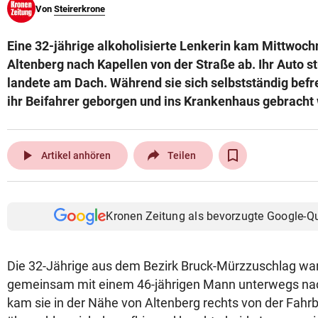
Von
Steirerkrone
© Krone Multimedia GmbH & Co KG 2026
Muthgasse 2, 1190 Wien
Eine 32-jährige alkoholisierte Lenkerin kam Mittwoc
Altenberg nach Kapellen von der Straße ab. Ihr Auto s
landete am Dach. Während sie sich selbstständig befr
ihr Beifahrer geborgen und ins Krankenhaus gebracht
play_arrow
Artikel anhören
Teilen
Kronen Zeitung als bevorzugte Google-Q
Die 32-Jährige aus dem Bezirk Bruck-Mürzzuschlag wa
gemeinsam mit einem 46-jährigen Mann unterwegs nac
kam sie in der Nähe von Altenberg rechts von der Fahr