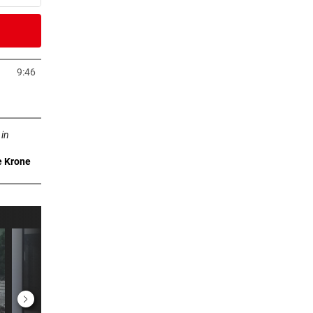
er Stunde
ision
9:46
neuem Tab öffnen
er Stunde
n neuem Tab öffnen
 in
e Krone
er Stunde
man
2 Stunden
n
2 Stunden