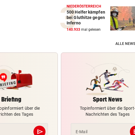
NIEDERÖSTERREICH
500 Helfer kämpfen
bei Gluthitze gegen
Inferno
140.933
mal gelesen
ALLE NEWS
Briefing
Sport News
opinformiert über die
Topinformiert über die Sport
ichten des Tages
Nachrichten des Tages
send
s
E-Mail
Abschicken