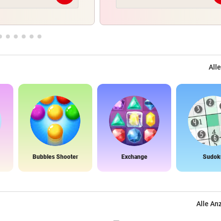
Alle
Bubbles Shooter
Exchange
Sudok
Alle An