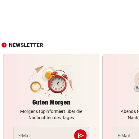
NEWSLETTER
Guten Morgen
Morgens topinformiert über die
Abends t
Nachrichten des Tages
Nachr
send
E-Mail
E-Mail
Abschicken