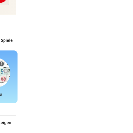
 Spiele
u
Snake
zeigen