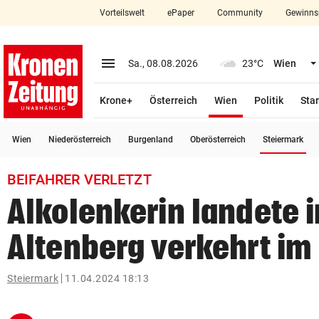
Vorteilswelt
ePaper
Community
Gewinns
close
Schließen
menu
Menü aufklappen
Sa., 08.08.2026
23°C
Wien
Abonnieren
(ausgewählt)
Krone+
Österreich
Wien
Politik
Star
account_circle
arrow_right
Anmelden
(a
Wien
Niederösterreich
Burgenland
Oberösterreich
Steiermark
pin_drop
arrow_right
Bundesland auswäh
Wien
BEIFAHRER VERLETZT
bookmark
Merkliste
Alkolenkerin landete i
Altenberg verkehrt im
Suchbegriff
search
eingeben
Steiermark
11.04.2024 18:13