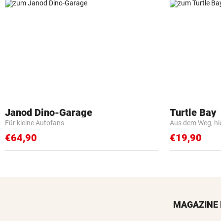
Janod Dino-Garage
Turtle Bay
Für kleine Autofans
Aus dem Weg, hi
€64,90
€19,90
MAGAZINE 