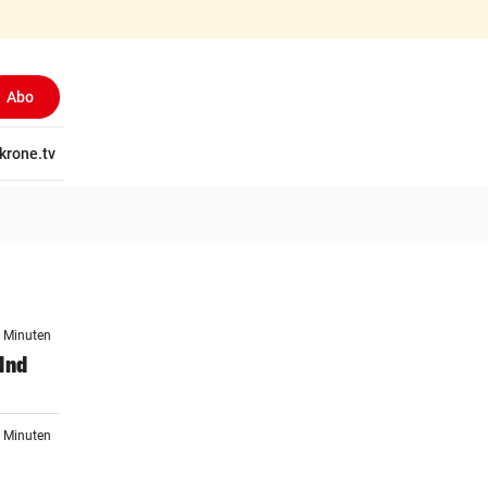
Abo
tschaft
krone.tv
Wissen
Gericht
Kolumnen
Freizeit
Reise
Ti
8 Minuten
lnd
3 Minuten