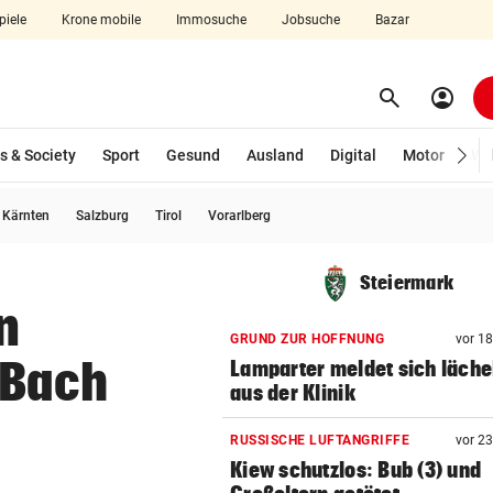
piele
Krone mobile
Immosuche
Jobsuche
Bazar
search
account_circle
Menü aufklappen
Suchen
s & Society
Sport
Gesund
Ausland
Digital
Motor
Wir
usgewählt)
Kärnten
Salzburg
Tirol
Vorarlberg
len
Steiermark
n
GRUND ZUR HOFFNUNG
vor 1
 Bach
Lamparter meldet sich läche
aus der Klinik
RUSSISCHE LUFTANGRIFFE
vor 2
Kiew schutzlos: Bub (3) und