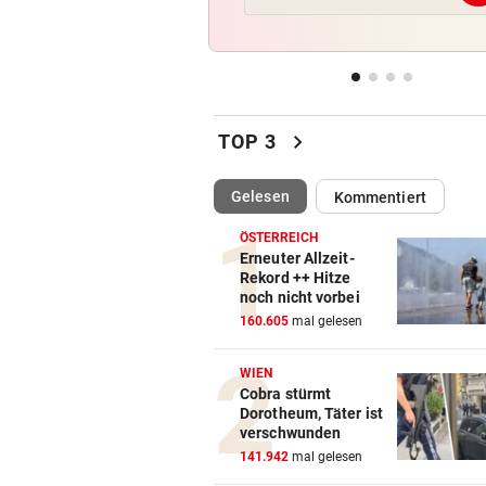
Wieder in der Klinik: Große 
um König Harald
„DESOLATE SITUATION“
vor 
Sex-Massagen-Skandal:
chevron_right
Südkorea entschuldigt sich
TOP 3
STREIT GEHT WEITER
vor 
(ausgewählt)
Gelesen
Kommentiert
Richter aus Zug geworfen: „
Anspruch auf Sitz“
ÖSTERREICH
Erneuter Allzeit-
Rekord ++ Hitze
„KRONE“-KOMMENTARE
vor 
noch nicht vorbei
Strittiger Kanzler-Sager: Ab
160.605
mal gelesen
er recht hat …
WIEN
Cobra stürmt
Dorotheum, Täter ist
verschwunden
141.942
mal gelesen