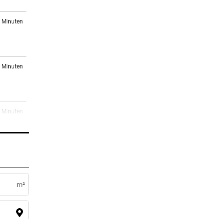
5 Minuten
5 Minuten
8 Minuten
1 Minuten
 bei
m²
er Stunde