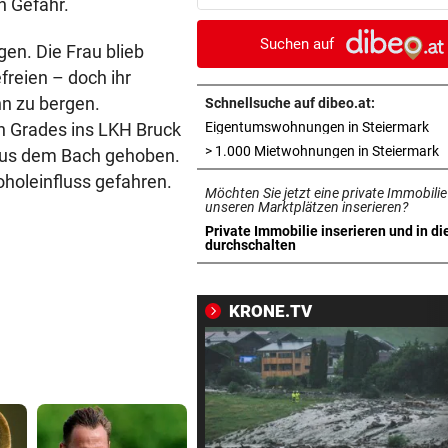
n Gefahr.
Arbeit
Suchen auf
en. Die Frau blieb
UNFALL IN THALGAU
vor ein
freien – doch ihr
Radlerin (32) starb nach Koll
hn zu bergen.
mit Kipplaster
Schnellsuche auf dibeo.at:
in 
n Grades ins LKH Bruck
Eigentumswohnungen in Steiermark
„NICHT WIEDERERKANNT!“
vor ein
i
> 1.000 Mietwohnungen in Steiermark
aus dem Bach gehoben.
John Goodman: Supermarkt-
oholeinfluss gefahren.
Möchten Sie jetzt eine private Immobilie
Selfie lässt Fans staunen
unseren Marktplätzen inserieren?
Private Immobilie inserieren und in di
ERLAUBT, WAS GEFÄLLT
vor ein
in neuem Tab öffnen
durchschalten
Flip-Flops am Steuer – darf 
das wirklich?
KRONE.TV
PINKELNIG VOR COMEBACK
vor 
„Habe so viel Kraft wie scho
lange nicht mehr“
„AM BODEN ZERSTÖRT“
vor 