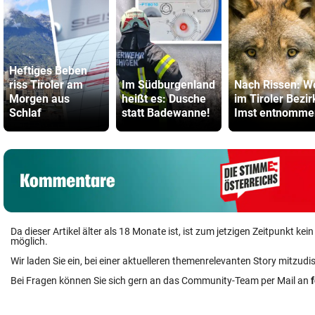
Heftiges Beben
riss Tiroler am
Im Südburgenland
Nach Rissen: W
Morgen aus
heißt es: Dusche
im Tiroler Bezir
Schlaf
statt Badewanne!
Imst entnomme
Da dieser Artikel älter als 18 Monate ist, ist zum jetzigen Zeitpunkt k
möglich.
Wir laden Sie ein, bei einer aktuelleren themenrelevanten Story mitzudi
Bei Fragen können Sie sich gern an das Community-Team per Mail an