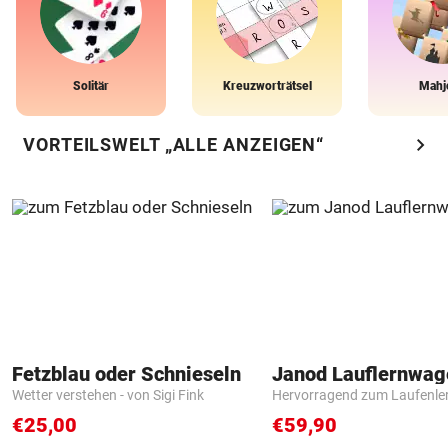
Solitär
Kreuzworträtsel
Mahj
chevron_right
VORTEILSWELT „ALLE ANZEIGEN“
Fetzblau oder Schnieseln
Janod Lauflernwa
Wetter verstehen - von Sigi Fink
Hervorragend zum Laufenle
€25,00
€59,90