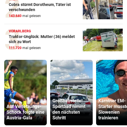
Cobra stürmt Dorotheum, Täter ist
verschwunden
143.640
mal gelesen
VORARLBERG
Traktor-Unglück: Mutter (36) meldet
sich zu Wort
111.720
mal gelesen
Großbaustelle!
Kärntner EM-
Auf Verletzungs-
Sportbad nimmt
Starter musst
Schock folgte eine
den nächsten
Slowenien
Austria-Gala
Schritt
trainieren