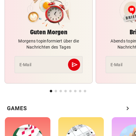
Guten Morgen
Br
Morgens topinformiert über die
Abends topin
Nachrichten des Tages
Nachrich
send
E-Mail
E-Mail
Abschicken
chevron_right
GAMES