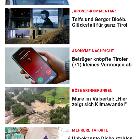
„KRONE“-KOMMENTAR:
Telfs und Gergor Bloéb:
Glücksfall für ganz Tirol
ANONYME NACHRICHT
Betrüger knöpfte Tiroler
(71) kleines Vermögen ab
BÖSE ERINNERUNGEN
Mure im Valsertal: „Hier
zeigt sich Klimawandel“
MEHRERE TATORTE
Unbekannte Diebe stahlen