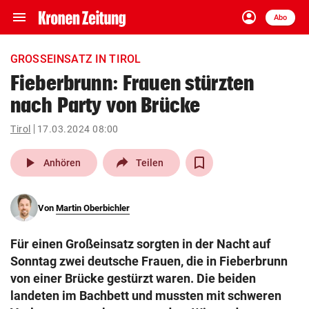
menu
account_circle
Navigation
Anmelden
Abo
close
Schließen
ein-/ausklappen
GROSSEINSATZ IN TIROL
Abonnieren
Fieberbrunn: Frauen stürzten
nach Party von Brücke
account_circle
arrow_right
Anmelden
Tirol
17.03.2024 08:00
pin_drop
arrow_right
Bundesland auswäh
Wien
play_arrow
Anhören
Teilen
bookmark
Merkliste
Von
Martin Oberbichler
Suchbegriff
search
Für einen Großeinsatz sorgten in der Nacht auf
eingeben
Sonntag zwei deutsche Frauen, die in Fieberbrunn
von einer Brücke gestürzt waren. Die beiden
landeten im Bachbett und mussten mit schweren