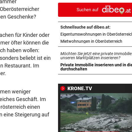
skammer
Raser-Bike in OÖ
 Oberösterreicher
Suchen auf
sten Geschenke?
BUNDESLIGA IM TICKER
vor 
Ried gegen Rapid ab 17 Uhr L
Schnellsuche auf dibeo.at:
sachen für Kinder oder
Eigentumswohnungen in Oberösterreic
BUNDESLIGA IM TICKER
vor 
in ne
Mietwohnungen in Oberösterreich
mmer öfter können die
Austria Wien gegen LASK ab 
ich haben wollen:
Uhr LIVE
Möchten Sie jetzt eine private Immobilie
onders beliebt ist ein
unseren Marktplätzen inserieren?
BUB VERLETZT
vor 1
n Restaurant. Im
Private Immobilie inserieren und in di
in neuem Tab öffnen
durchschalten
Autofahrerin streift einen
er.
elfjährigen Radfahrer
KRONE.TV
hmen weniger
AUFREGUNG IN OÖ-LIGA
vor 1
reiches Geschäft. Im
War dieser Unterhaus-Abbr
wirklich notwendig?
rösterreich einen
n eine Steigerung auf
FEUERWEHR GEFORDERT
vor 1
In nur acht Stunden fuhren z