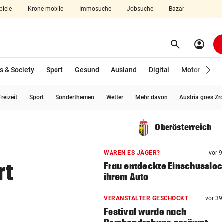
piele
Krone mobile
Immosuche
Jobsuche
Bazar
search
account_circle
Menü aufklappen
Suchen
s & Society
Sport
Gesund
Ausland
Digital
Motor
Wir
reizeit
Sport
Sonderthemen
Wetter
Mehr davon
Austria goes Zr
len
Oberösterreich
WAREN ES JÄGER?
vor 
rt
Frau entdeckte Einschussloc
ihrem Auto
VERANSTALTER GESCHOCKT
vor 3
Festival wurde nach