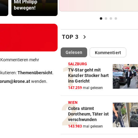
Mit Philipp
Telefonzelle nicht
Regeln für 
Kleintransporter
bewegen!
aussterben wird
Scooter
TELEFON LÄUFT HEISS
vor 
Mediziner verschiebt seine
Pension für Patienten
chevron_right
TOP 3
ACHT KILO TNT IM BODEN
vor 
(ausgewählt)
Gelesen
Kommentiert
Schon wieder Sprengstoff in
ein Kommentieren mehr
beliebtem See gefunden
SALZBURG
TV-Star geht mit
skutieren:
Themenübersicht
.
WEHRTE SICH HEFTIG
vor 
Kanzler Stocker hart
ins Gericht
forum@krone.at
wenden.
Fahrraddieb (22) auf frischer
147.259
mal gelesen
ertappt
WIEN
Cobra stürmt
Dorotheum, Täter ist
verschwunden
143.983
mal gelesen