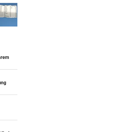
ihrem
ung