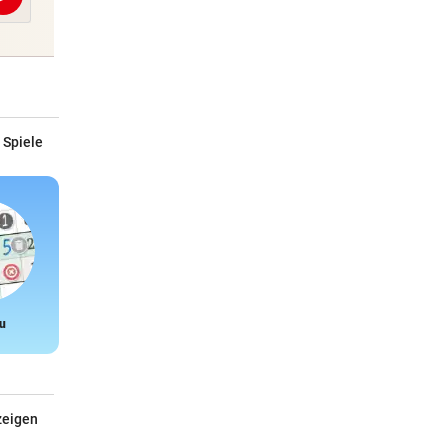
Abschicken
 Spiele
u
Snake
zeigen