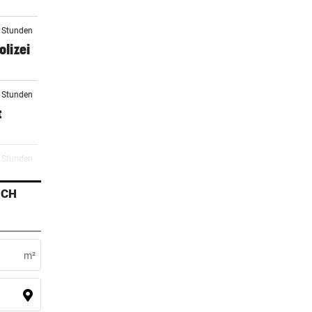
2 Stunden
lizei
2 Stunden
t
3 Stunden
mm
ICH
4 Stunden
d in
m²
5 Stunden
n