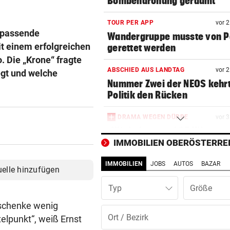
Bombendrohung geräumt
TOUR PER APP
vor 
s passende
Wandergruppe musste von Po
t einem erfolgreichen
gerettet werden
. Die „Krone“ fragte
ABSCHIED AUS LANDTAG
vor 
egt und welche
Nummer Zwei der NEOS kehr
Politik den Rücken
DRAMA WEGEN DÜRRE
vor 
„Wir haben rund 35 Kilogra
tote Fische entsorgt“
IMMOBILIEN OBERÖSTERRE
IMMOBILIEN
JOBS
AUTOS
BAZAR
DAS SAGT PARTEICHEF
vor 
uelle hinzufügen
Trotz Babler-Streit: „SPÖ wir
Typ
OÖ zulegen“
Geschenke wenig
FÜR SCHNÄPPCHENJÄGER
vor 
elpunkt“, weiß Ernst
Bald erste Versteigerung vo