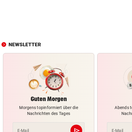
NEWSLETTER
Guten Morgen
Morgens topinformiert über die
Abends t
Nachrichten des Tages
Nachr
send
E-Mail
E-Mail