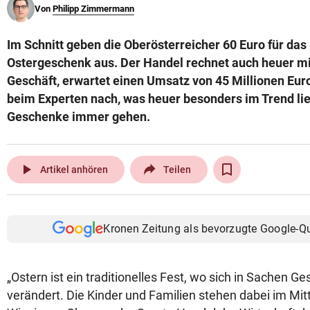
Von
Philipp Zimmermann
© Krone Multimedia GmbH & Co KG 2026
Muthgasse 2, 1190 Wien
Im Schnitt geben die Oberösterreicher 60 Euro für da
Ostergeschenk aus. Der Handel rechnet auch heuer mi
Geschäft, erwartet einen Umsatz von 45 Millionen Euro
beim Experten nach, was heuer besonders im Trend li
Geschenke immer gehen.
play_arrow
Artikel anhören
Teilen
Kronen Zeitung als bevorzugte Google-Q
„Ostern ist ein traditionelles Fest, wo sich in Sachen 
verändert. Die Kinder und Familien stehen dabei im Mitt