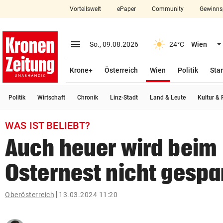
Vorteilswelt
ePaper
Community
Gewinns
close
Schließen
menu
Menü aufklappen
So., 09.08.2026
24°C
Wien
Abonnieren
(ausgewählt)
Krone+
Österreich
Wien
Politik
Star
account_circle
arrow_right
Anmelden
Politik
Wirtschaft
Chronik
Linz-Stadt
Land & Leute
Kultur & F
pin_drop
arrow_right
Bundesland auswäh
Wien
WAS IST BELIEBT?
bookmark
Merkliste
Auch heuer wird beim
Osternest nicht gespa
Suchbegriff
search
eingeben
Oberösterreich
13.03.2024 11:20