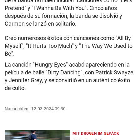
de la banda también incluían canciones como "Let's
Pretend" y "I Wanna Be With You". Cinco años
después de su formación, la banda se disolvió y
Carmen se lanzó en solitario.
Creó numerosos éxitos con canciones como "All By
Myself", "It Hurts Too Much" y "The Way We Used to
Be".
La canción "Hungry Eyes" acabó apareciendo en la
película de baile "Dirty Dancing", con Patrick Swayze
y Jennifer Grey, y se convirtió en un auténtico éxito
de culto.
Nachrichten
12.03.2024 09:30
MIT DROGEN IM GEPÄCK