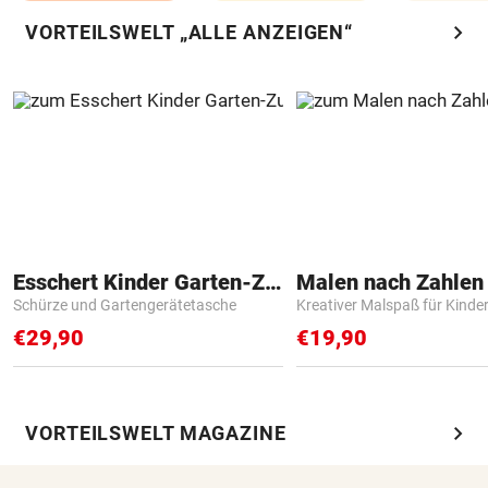
chevron_right
VORTEILSWELT „ALLE ANZEIGEN“
Esschert Kinder Garten-Zubehör
Schürze und Gartengerätetasche
Kreativer Malspaß für Kinde
€29,90
€19,90
chevron_right
VORTEILSWELT MAGAZINE