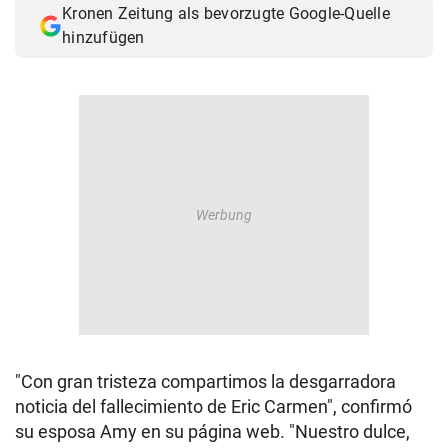
Kronen Zeitung als bevorzugte Google-Quelle
© Krone Multimedia GmbH & Co KG 2026
hinzufügen
Muthgasse 2, 1190 Wien
"Con gran tristeza compartimos la desgarradora
noticia del fallecimiento de Eric Carmen", confirmó
su esposa Amy en su página web. "Nuestro dulce,