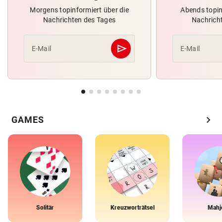
Morgens topinformiert über die
Abends topin
Nachrichten des Tages
Nachrich
send
E-Mail
E-Mail
Abschicken
chevron_right
GAMES
Solitär
Kreuzworträtsel
Mahj