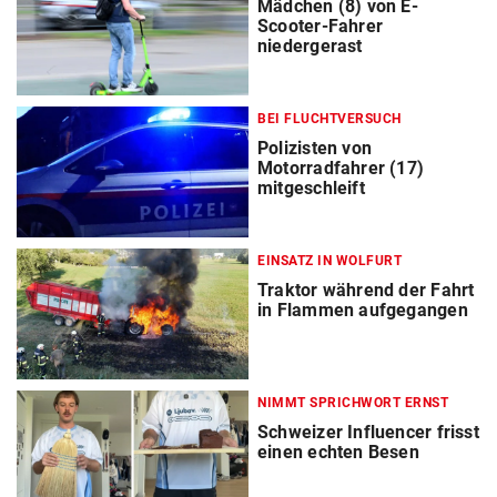
Mädchen (8) von E-
Scooter-Fahrer
niedergerast
BEI FLUCHTVERSUCH
Polizisten von
Motorradfahrer (17)
mitgeschleift
EINSATZ IN WOLFURT
Traktor während der Fahrt
in Flammen aufgegangen
NIMMT SPRICHWORT ERNST
Schweizer Influencer frisst
einen echten Besen