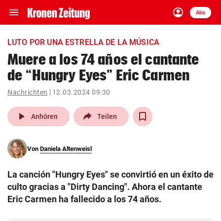
menu
account_circle
Navigation
Anmelden
Abo
close
Schließen
ein-/ausklappen
LUTO POR UNA ESTRELLA DE LA MÚSICA
Abonnieren
Muere a los 74 años el cantante
de “Hungry Eyes” Eric Carmen
account_circle
arrow_right
Anmelden
Nachrichten
12.03.2024 09:30
pin_drop
arrow_right
Bundesland auswäh
Wien
play_arrow
Anhören
Teilen
bookmark
Merkliste
Von
Daniela Altenweisl
Suchbegriff
search
La canción "Hungry Eyes" se convirtió en un éxito de
eingeben
culto gracias a "Dirty Dancing". Ahora el cantante
Eric Carmen ha fallecido a los 74 años.