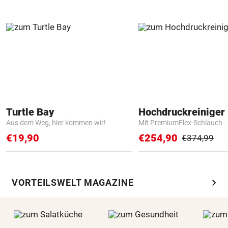
Turtle Bay
Hochdruckreiniger 
Aus dem Weg, hier kommen wir!
Mit PremiumFlex-Schlauch
€19,90
€254,90
€374,99
chevron_right
VORTEILSWELT MAGAZINE