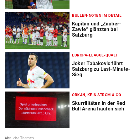
BULLEN-NOTEN IM DETAIL
Kapitän und „Zauber-
Zawie“ glänzten bei
Salzburg
EUROPA-LEAGUE-QUALI
Joker Tabakovic führt
Salzburg zu Last-Minute-
Sieg
ORKAN, KEIN STROM & CO
Skurrilitäten in der Red
Bull Arena häufen sich
Ähnliche Themen