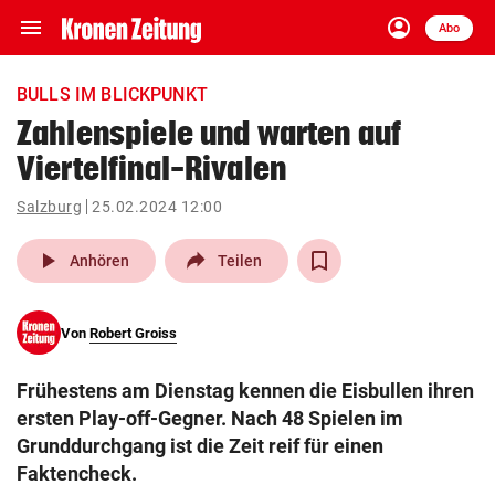
menu
account_circle
Navigation
Anmelden
Abo
close
Schließen
ein-/ausklappen
BULLS IM BLICKPUNKT
Abonnieren
Zahlenspiele und warten auf
Viertelfinal-Rivalen
account_circle
arrow_right
Anmelden
Salzburg
25.02.2024 12:00
pin_drop
arrow_right
Bundesland auswäh
Wien
play_arrow
Anhören
Teilen
bookmark
Merkliste
Von
Robert Groiss
Suchbegriff
search
Frühestens am Dienstag kennen die Eisbullen ihren
eingeben
ersten Play-off-Gegner. Nach 48 Spielen im
Grunddurchgang ist die Zeit reif für einen
Faktencheck.