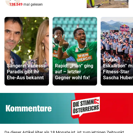
138.549
mal gelesen
„Totale
Sängerin Vanessa
Rapid: „Plan“ ging
Eskalation“ mi
Paradis gibt ihr
auf – letzter
Fitness-Star
Ehe-Aus bekannt
Gegner wohl fix!
Sascha Huber
Da dieser Artikel älter als 18 Monate ist, ist zum jetzigen Zeitpunkt