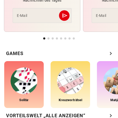
Nachrichten des Tages
Nachrich
send
E-Mail
E-Mail
Abschicken
chevron_right
GAMES
Solitär
Kreuzworträtsel
Mahj
chevron_right
VORTEILSWELT „ALLE ANZEIGEN“