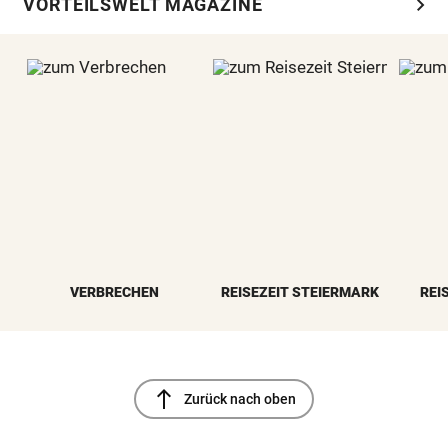
chevron_right
VORTEILSWELT MAGAZINE
VERBRECHEN
REISEZEIT STEIERMARK
REI
north
Zurück nach oben