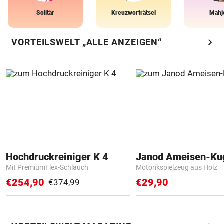
Solitär
Kreuzworträtsel
Mahj
chevron_right
VORTEILSWELT „ALLE ANZEIGEN“
Hochdruckreiniger K 4
Janod Ameisen-Ku
Mit PremiumFlex-Schlauch
Motorikspielzeug aus Holz
€254,90
€29,90
€374,99