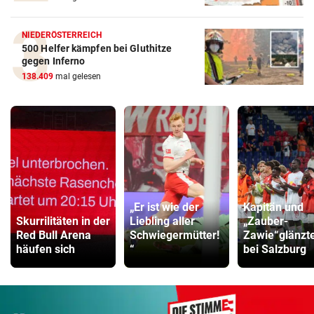
NIEDERÖSTERREICH
500 Helfer kämpfen bei Gluthitze
gegen Inferno
138.409
mal gelesen
„Er ist wie der
Kapitän und
Skurrilitäten in der
Liebling aller
„Zauber-
Red Bull Arena
Schwiegermütter!
Zawie“glänzt
häufen sich
“
bei Salzburg