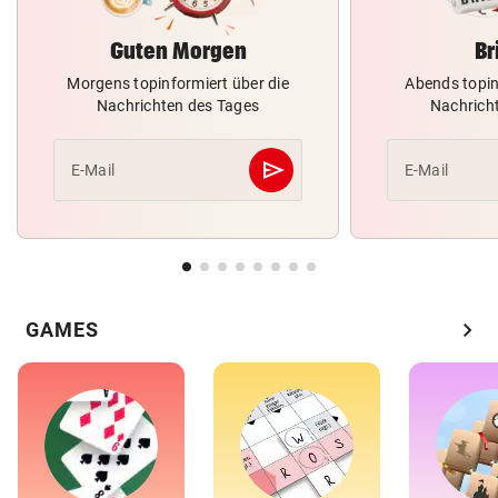
Guten Morgen
Br
Morgens topinformiert über die
Abends topin
Nachrichten des Tages
Nachrich
send
E-Mail
E-Mail
Abschicken
chevron_right
GAMES