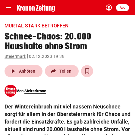
menu
account_circle
Navigation
Anmelden
Abo
close
Schließen
ein-/ausklappen
MURTAL STARK BETROFFEN
Abonnieren
Schnee-Chaos: 20.000
Haushalte ohne Strom
account_circle
arrow_right
Anmelden
Steiermark
02.12.2023 19:38
pin_drop
arrow_right
Bundesland auswäh
Wien
play_arrow
Anhören
Teilen
bookmark
Merkliste
Von
Steirerkrone
Suchbegriff
search
Der Wintereinbruch mit viel nassem Neuschnee
eingeben
sorgt für allem in der Obersteiermark für Chaos und
fordert die Einsatzkräfte. Es gab zahlreiche Unfälle,
aktuell sind rund 20.000 Haushalte ohne Strom. Vor