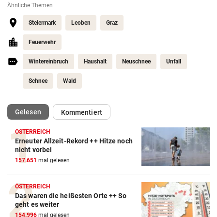
Ähnliche Themen
Steiermark
Leoben
Graz
Feuerwehr
Wintereinbruch
Haushalt
Neuschnee
Unfall
Schnee
Wald
(ausgewählt)
Gelesen
Kommentiert
ÖSTERREICH
Erneuter Allzeit-Rekord ++ Hitze noch
nicht vorbei
157.651
mal gelesen
ÖSTERREICH
Das waren die heißesten Orte ++ So
geht es weiter
154.996
mal gelesen