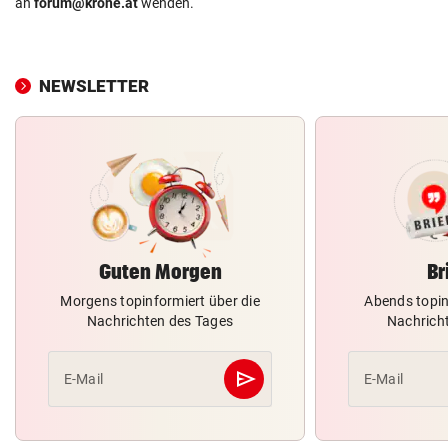
an
forum@krone.at
wenden.
NEWSLETTER
Guten Morgen
Br
Morgens topinformiert über die
Abends topin
Nachrichten des Tages
Nachrich
send
E-Mail
E-Mail
Abschicken