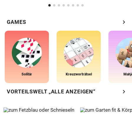
chevron_right
GAMES
Solitär
Kreuzworträtsel
Mahj
chevron_right
VORTEILSWELT „ALLE ANZEIGEN“