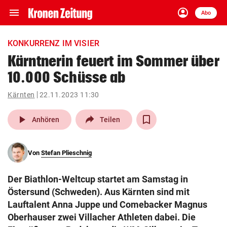
menu
account_circle
Navigation
Anmelden
Abo
close
Schließen
ein-/ausklappen
KONKURRENZ IM VISIER
Abonnieren
Kärntnerin feuert im Sommer über
10.000 Schüsse ab
account_circle
arrow_right
Anmelden
Kärnten
22.11.2023 11:30
pin_drop
arrow_right
Bundesland auswäh
Wien
play_arrow
Anhören
Teilen
bookmark
Merkliste
Von
Stefan Plieschnig
Suchbegriff
search
Der Biathlon-Weltcup startet am Samstag in
eingeben
Östersund (Schweden). Aus Kärnten sind mit
Lauftalent Anna Juppe und Comebacker Magnus
Oberhauser zwei Villacher Athleten dabei. Die