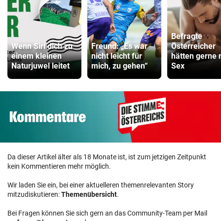
Befragte
Wenn Siri dich zu
Freund: „Es war
Österreicher
einem kleinen
nicht leicht für
hätten gerne
Naturjuwel leitet
mich, zu gehen“
Sex
Da dieser Artikel älter als 18 Monate ist, ist zum jetzigen Zeitpunkt
kein Kommentieren mehr möglich.
Wir laden Sie ein, bei einer aktuelleren themenrelevanten Story
mitzudiskutieren:
Themenübersicht
.
Bei Fragen können Sie sich gern an das Community-Team per Mail