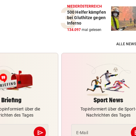
NIEDERÖSTERREICH
500 Helfer kämpfen
bei Gluthitze gegen
Inferno
134.097
mal gelesen
ALLE NEWS
Briefing
Sport News
opinformiert über die
Topinformiert über die Sport
ichten des Tages
Nachrichten des Tages
send
s
E-Mail
Abschicken