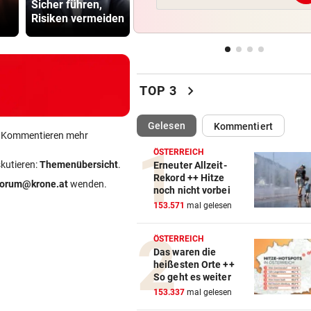
Sicher führen,
blicken Sie auf 30
Ceuta vor 
Von hier aus blicken Sie auf 
Risiken vermeiden
Dreistausender
Ansturm
Dreistausender
„KRONE“-KOMMENTAR
vor ein
Fall „Schmotzer“: Ein Aussc
chevron_right
als Bärendienst
TOP 3
TENNIE AUF ÜBERHOLSPUR
vor ein
(ausgewählt)
Gelesen
Kommentiert
ein Kommentieren mehr
230 PS! 13-Jährige schrieb i
Autocross Geschichte
ÖSTERREICH
skutieren:
Themenübersicht
.
Erneuter Allzeit-
Rekord ++ Hitze
forum@krone.at
wenden.
STREIT IN DORNBIRN
vor ein
noch nicht vorbei
Dragqueen-Lesung lässt
153.571
mal gelesen
konservative Seele kochen
ÖSTERREICH
Das waren die
heißesten Orte ++
So geht es weiter
153.337
mal gelesen