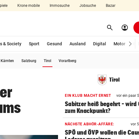
piele
Krone mobile
Immosuche
Jobsuche
Bazar
search
account_circle
Menü aufklappen
Suchen
s & Society
Sport
Gesund
Ausland
Digital
Motor
Wir
(ausgewählt)
Kärnten
Salzburg
Tirol
Vorarlberg
len
Tirol
er
EIN KLUB MACHT ERNST
vor ein paar
Zams
Sabitzer heiß begehrt – wird
zum Knackpunkt?
NÄCHSTE ABHÖR-AFFÄRE:
vor 
SPÖ und ÖVP wollen die Cau