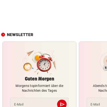
NEWSLETTER
Guten Morgen
Morgens topinformiert über die
Abends t
Nachrichten des Tages
Nachr
send
E-Mail
E-Mail
Abschicken