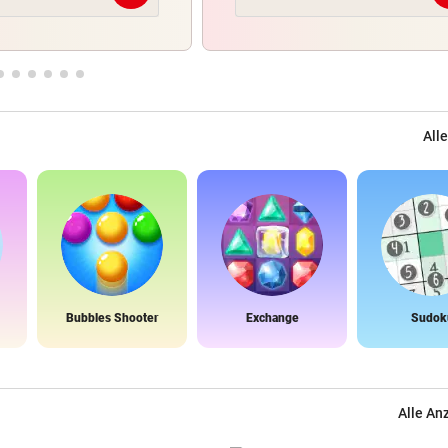
Alle
Bubbles Shooter
Exchange
Sudok
Alle An