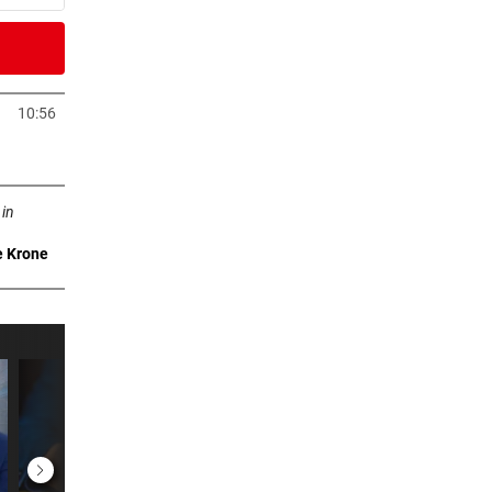
5 Minuten
uf
10:56
Tab öffnen
7 Minuten
ffnen
e
 in
e Krone
1 Minuten
ihren
8 Minuten
0 Minuten