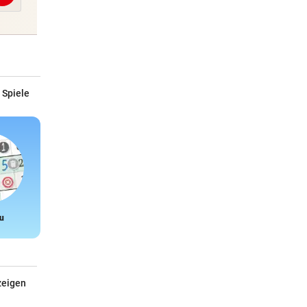
 Spiele
u
Snake
zeigen