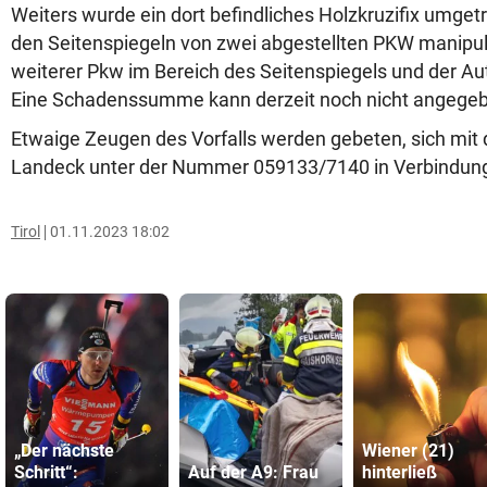
Weiters wurde ein dort befindliches Holzkruzifix umge
den Seitenspiegeln von zwei abgestellten PKW manipul
weiterer Pkw im Bereich des Seitenspiegels und der Au
Eine Schadenssumme kann derzeit noch nicht angege
Etwaige Zeugen des Vorfalls werden gebeten, sich mit d
Landeck unter der Nummer 059133/7140 in Verbindung
Tirol
01.11.2023 18:02
„Der nächste
Wiener (21)
Schritt“:
Auf der A9: Frau
hinterließ