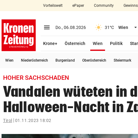
Vorteilswelt
ePaper
Community
Gewinns
close
Schließen
menu
Menü aufklappen
Do., 06.08.2026
31°C
Wien
Abonnieren
(ausgewählt)
Krone+
Österreich
Wien
Politik
Star
account_circle
arrow_right
Anmelden
Wien
Niederösterreich
Burgenland
Oberösterreich
Steiermark
pin_drop
arrow_right
Bundesland auswäh
Wien
HOHER SACHSCHADEN
bookmark
Merkliste
Vandalen wüteten in d
Halloween-Nacht in 
Suchbegriff
search
eingeben
Tirol
01.11.2023 18:02