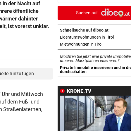
in der Nacht auf
verletztem Wanderer
rere öffentliche
Suchen auf
11-JÄHRIGE MISSBRAUCHT
vor 2
wärmer dahinter
Vater lockte Vergewaltiger a
, ist vorerst unklar.
TikTok in Falle
Schnellsuche auf dibeo.at:
in neuem 
Eigentumswohnungen in Tirol
DISKUTIEREN SIE MIT!
vor 2
in neuem Tab ö
Mietwohnungen in Tirol
Wasserknappheit: Sparen Si
Möchten Sie jetzt eine private Immobilie
schon?
unseren Marktplätzen inserieren?
Private Immobilie inserieren und in di
EINE INTERNE LÖSUNG
vor 3
in neuem Tab öffnen
durchschalten
uelle hinzufügen
Pioneers Vorarlberg kennen 
neuen Headcoach
KRONE.TV
17 Uhr und Mittwoch
RAUS AUS KOMFORTZONE
vor 3
 auf dem Fuß- und
„Der nächste Schritt“:
n Straßenlaternen,
Olympiasieger „geht fremd“
FREIHEIT IN KASACHSTAN
vor 4