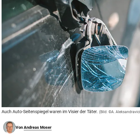
© Krone Multimedia GmbH & Co KG 2026
Muthgasse 2, 1190 Wien
Auch Auto-Seitenspiegel waren im Visier der Täter.
(Bild: ©A. Aleksandravic
Von
Andreas Moser