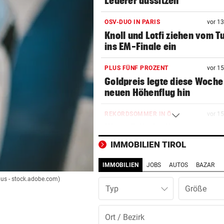
Lederer aussitzen
OSV-DUO IN PARIS
vor 1
Knoll und Lotfi ziehen vom T
ins EM-Finale ein
PLUS FÜNF PROZENT
vor 1
Goldpreis legte diese Woche
neuen Höhenflug hin
REKORDSOMMER IN Ö
vor 1
Hitze, Brände, Unwetter:
Einsatzkräfte gefordert!
IMMOBILIEN TIROL
FITNESS-TEST BESTANDEN
vor 1
IMMOBILIEN
JOBS
AUTOS
BAZAR
Weißhaidinger kann an
ius - stock.adobe.com)
Leichtathletik-EM teilnehme
Typ
IN BACHBETT GEFANGEN
vor 2
Notruf abgebrochen: Suche 