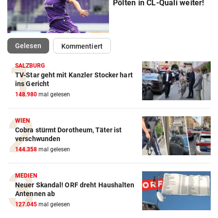
Pölten in CL-Quali weiter!
(ausgewählt)
Gelesen
Kommentiert
SALZBURG
TV-Star geht mit Kanzler Stocker hart
Action-Cam Vergleich
ins Gericht
148.980
mal gelesen
ZUM VERGLEICH
Crosstrainer Vergleich
WIEN
Cobra stürmt Dorotheum, Täter ist
ZUM VERGLEICH
verschwunden
144.358
mal gelesen
E-Bike Vergleich
ZUM VERGLEICH
MEDIEN
Neuer Skandal! ORF dreht Haushalten
Elektro-Scooter Vergleich
Antennen ab
ZUM VERGLEICH
127.045
mal gelesen