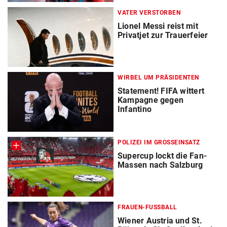
VATER VERSTORBEN
Lionel Messi reist mit
Privatjet zur Trauerfeier
WIRBEL UM PRÄSIDENTEN
Statement! FIFA wittert
Kampagne gegen
Infantino
POLIZEI IM GROSSEINSATZ
Supercup lockt die Fan-
Massen nach Salzburg
FRAUEN-FUSSBALL
Wiener Austria und St.