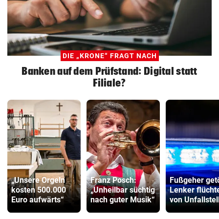
DIE „KRONE“ FRAGT NACH
Banken auf dem Prüfstand: Digital statt
Filiale?
„Unsere Orgeln
Franz Posch:
Fußgeher getö
kosten 500.000
„Unheilbar süchtig
Lenker flücht
Euro aufwärts“
nach guter Musik“
von Unfallstel