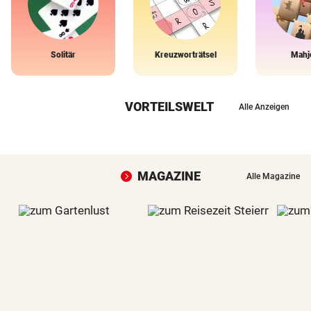
Solitär
Kreuzworträtsel
Mahj
VORTEILSWELT
Alle Anzeigen
MAGAZINE
Alle Magazine