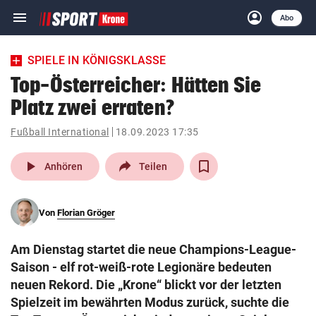
menu
account_circle
Navigation
Anmelden
Abo
close
Schließen
ein-/ausklappen
SPIELE IN KÖNIGSKLASSE
Abonnieren
Top-Österreicher: Hätten Sie
Platz zwei erraten?
account_circle
arrow_right
Anmelden
Fußball International
18.09.2023 17:35
pin_drop
arrow_right
Bundesland auswäh
Wien
play_arrow
Anhören
Teilen
bookmark
Merkliste
Von
Florian Gröger
Suchbegriff
search
Am Dienstag startet die neue Champions-League-
eingeben
Saison - elf rot-weiß-rote Legionäre bedeuten
neuen Rekord. Die „Krone“ blickt vor der letzten
Spielzeit im bewährten Modus zurück, suchte die