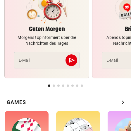
Guten Morgen
Br
Morgens topinformiert über die
Abends topin
Nachrichten des Tages
Nachrich
send
E-Mail
E-Mail
Abschicken
chevron_right
GAMES