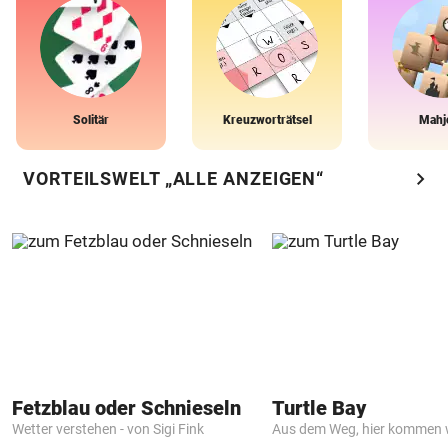
Solitär
Kreuzworträtsel
Mahj
chevron_right
VORTEILSWELT „ALLE ANZEIGEN“
Fetzblau oder Schnieseln
Turtle Bay
Wetter verstehen - von Sigi Fink
Aus dem Weg, hier kommen w