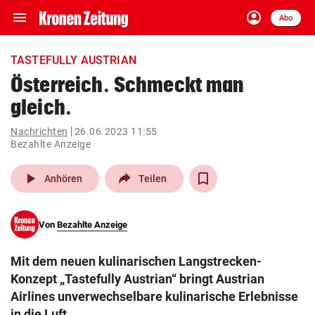
menu
account_circle
Navigation
Anmelden
Abo
close
Schließen
ein-/ausklappen
TASTEFULLY AUSTRIAN
Abonnieren
Österreich. Schmeckt man
gleich.
account_circle
arrow_right
Anmelden
Nachrichten
26.06.2023 11:55
Bezahlte Anzeige
pin_drop
arrow_right
Bundesland auswäh
Wien
play_arrow
Anhören
Teilen
bookmark
Merkliste
Von
Bezahlte Anzeige
Suchbegriff
search
eingeben
Mit dem neuen kulinarischen Langstrecken-
Konzept „Tastefully Austrian“ bringt Austrian
Airlines unverwechselbare kulinarische Erlebnisse
in die Luft.