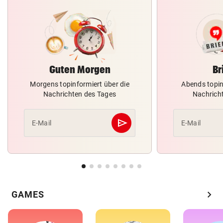
Guten Morgen
Br
Morgens topinformiert über die
Abends topin
Nachrichten des Tages
Nachrich
send
E-Mail
E-Mail
Abschicken
chevron_right
GAMES