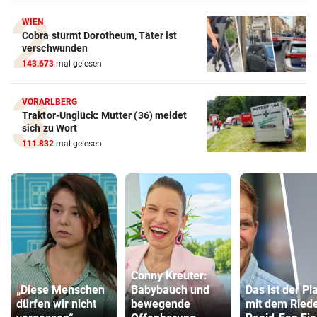
WIEN
Cobra stürmt Dorotheum, Täter ist
verschwunden
143.673
mal gelesen
VORARLBERG
Traktor-Unglück: Mutter (36) meldet
sich zu Wort
111.832
mal gelesen
Conny Kreuter:
„Diese Menschen
Babybauch und
Das ist der Pl
dürfen wir nicht
bewegende
mit dem Ried