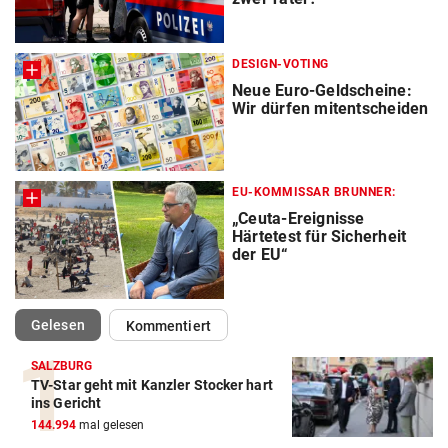
DESIGN-VOTING
Neue Euro-Geldscheine:
Wir dürfen mitentscheiden
EU-KOMMISSAR BRUNNER:
„Ceuta-Ereignisse
Härtetest für Sicherheit
der EU“
(ausgewählt)
Gelesen
Kommentiert
SALZBURG
TV-Star geht mit Kanzler Stocker hart
ins Gericht
144.994
mal gelesen