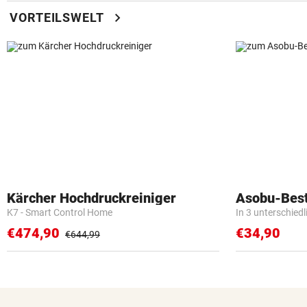
chevron_right
VORTEILSWELT
Kärcher Hochdruckreiniger
Asobu-Best
K7 - Smart Control Home
In 3 unterschied
€474,90
€34,90
€644,99