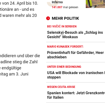
Inferno
von 24. April bis 10.
John Goodman: Supermarkt-
141.007
mal gelesen
tionäre an - und es
Selfie lässt Fans staunen
 waren mehr als 20
MEHR POLITIK
ERLAUBT, WAS GEFÄLLT
Flip-Flops am Steuer – darf 
BEI VUČIĆ IN SERBIEN
das wirklich?
Selenskyj-Besuch als „Schlag ins
Gesicht“ Moskaus
PINKELNIG VOR COMEBACK
MARIO KUNASEK FORDERT:
„Habe so viel Kraft wie scho
Präventivhaft für Gefährder, Heer 
lange nicht mehr“
ndidieren und über die
abschieben
dline stieg die Zahl
„AM BODEN ZERSTÖRT“
UNTER EINER BEDINGUNG
e endgültige
Ex-Olympionike spricht offe
USA will Blockade von iranischen
itag am 3. Juni
seine Pornosucht
stoppen
FOLGE VON SAMSTAG
WEGEN CEUTA-KRISE
Täglich fitter: Diese 20 Minu
Spanien kontert: Jetzt Grenzkontr
schafft jeder!
für Italien