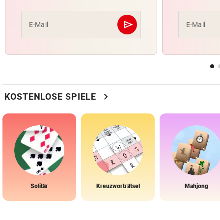
send
E-Mail
E-Mail
Abschicken
chevron_right
KOSTENLOSE SPIELE
Solitär
Kreuzworträtsel
Mahjong