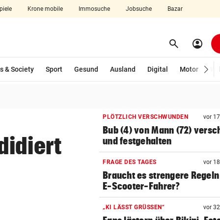
piele
Krone mobile
Immosuche
Jobsuche
Bazar
search
account_circle
Menü aufklappen
Suchen
wählt)
s & Society
Sport
Gesund
Ausland
Digital
Motor
Wir
len
PLÖTZLICH VERSCHWUNDEN
vor 1
Bub (4) von Mann (72) versc
idiert
und festgehalten
FRAGE DES TAGES
vor 1
Braucht es strengere Regeln
E-Scooter-Fahrer?
„KI LÄSST GRÜSSEN“
vor 3