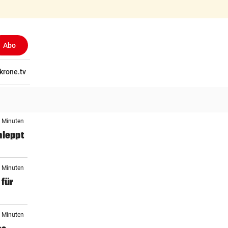
Abo
tschaft
krone.tv
Wissen
Gericht
Kolumnen
Freizeit
Reise
Ti
7 Minuten
hleppt
8 Minuten
 für
2 Minuten