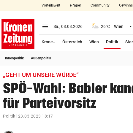
Vorteilswelt
ePaper
Community
Gewinns
close
Schließen
menu
Menü aufklappen
Sa., 08.08.2026
26°C
Wien
Abonnieren
(ausge
Krone+
Österreich
Wien
Politik
Star
account_circle
arrow_right
Anmelden
Innenpolitik
Außenpolitik
pin_drop
arrow_right
Bundesland auswäh
Wien
„GEHT UM UNSERE WÜRDE“
bookmark
Merkliste
SPÖ-Wahl: Babler kand
für Parteivorsitz
Suchbegriff
search
eingeben
Politik
23.03.2023 18:17