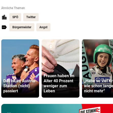
Ähnliche Themen
SPÖ
Twitter
Bürgermeister
Angst
Frauen haben im
Das ist im Austria-
Alter 40 Prozent
„Habe so viel Kr
Stadion (nicht)
weniger zum
wie schon lang
passiert
Leben
nicht mehr“