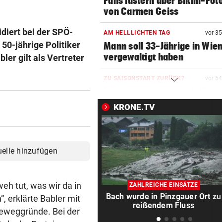
Fans lästern über Bikini-Fot
von Carmen Geiss
diert bei der SPÖ-
AM HELLLICHTEN TAG
vor 3
 50-jährige Politiker
Mann soll 33-Jährige in Wie
vergewaltigt haben
er gilt als Vertreter
ZU SAISONSTART ZURÜCK?
vor 5
Lamparter meldet sich läche
aus der Klinik
KRONE.TV
RUSSISCHE LUFTANGRIFFE
vor 5
Kiew schutzlos: Bub (3) und
Großeltern getötet
uelle hinzufügen
TELEFON LÄUFT HEISS
Mediziner verschiebt seine
weh tut, was wir da in
ZAHLREICHE EINSÄTZE
Pension für Patienten
Bach wurde in Pinzgauer Ort zu
, erklärte Babler mit
reißendem Fluss
Beweggründe. Bei der
„ERSCHRECKENDE SZENEN“