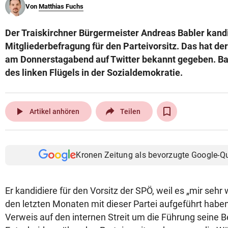
Von
Matthias Fuchs
© Krone Multimedia GmbH & Co KG 2026
Muthgasse 2, 1190 Wien
Der Traiskirchner Bürgermeister Andreas Babler kandi
Mitgliederbefragung für den Parteivorsitz. Das hat der
am Donnerstagabend auf Twitter bekannt gegeben. Babl
des linken Flügels in der Sozialdemokratie.
play_arrow
Artikel anhören
Teilen
Kronen Zeitung als bevorzugte Google-Q
Er kandidiere für den Vorsitz der SPÖ, weil es „mir sehr 
den letzten Monaten mit dieser Partei aufgeführt haben“
Verweis auf den internen Streit um die Führung seine 