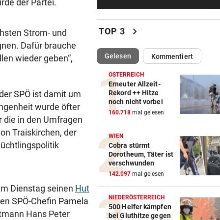
rde der Partei.
Brand am Gardasee: Hotel
geräumt, Urlauber fliehen
chevron_right
TOP 3
chsten Strom- und
ACHT KILO TNT IM BODEN
gnen. Dafür brauche
Schon wieder Sprengstoff in
(ausgewählt)
Gelesen
Kommentiert
llen wieder geben“,
beliebtem See gefunden
ÖSTERREICH
WURDE NUR 27 JAHRE ALT
Erneuter Allzeit-
 der SPÖ ist damit um
Rekord ++ Hitze
Uganda trauert! Teamspieler
noch nicht vorbei
ngenheit wurde öfter
Überfall ermordet
160.718
mal gelesen
 die in den Umfragen
„KRONE“-KOMMENTAR
on Traiskirchen, der
WIEN
Kinder, Kinder: Freude und
üchtlingspolitik
Cobra stürmt
Arbeit
Dorotheum, Täter ist
verschwunden
UNFALL IN THALGAU
142.097
mal gelesen
Radlerin (32) starb nach Koll
 am Dienstag seinen
Hut
mit Kipplaster
NIEDERÖSTERREICH
en SPÖ-Chefin Pamela
500 Helfer kämpfen
tmann Hans Peter
bei Gluthitze gegen
„NICHT WIEDERERKANNT!“