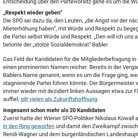
Entscheidung über den Parteivorsitz gehe es um die Wü
„Respekt wieder geben“
Die SPÖ sei dazu da, den Leuten, „die Angst vor der nä
Mieterhöhung haben“, mit Würde und Respekt zu bege
die Partei selbst Würde und Respekt. „Den will ich uns a
betonte der „stolze Sozialdemokrat“ Babler.
Das Feld der Kandidaten für die Mitgliederbefragung in
einen prominenten Namen reicher. Bereits in der Verga
Bablers Name genannt, wenn es um die Frage ging, wer
stagnierende Partei führen könnte. Der Bürgermeister v
immer wieder mit dezidiert linken Aussagen etwa zur Fl
auffiel,
gilt vielen als Zukunftshoffnung
.
Insgesamt schon mehr als 20 Kandidaten
Zuerst hatte der Wiener SPÖ-Politiker Nikolaus Kowall
in den Ring geworfen
und damit den Zweikampf zwisch
Rendi-Wagner und dem burgenländischen Landeshaup