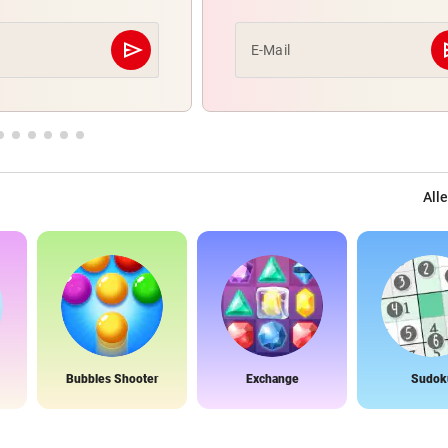
send
s
E-Mail
Abschicken
Alle
Bubbles Shooter
Exchange
Sudok