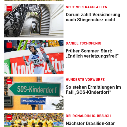
NEUE VERTRAGSFALLEN
Darum zahlt Versicherung
nach Stiegensturz nicht
DANIEL TSCHOFENIG
Früher Sommer-Start:
„Endlich verletzungsfrei!“
HUNDERTE VORWÜRFE
So stehen Ermittlungen im
Fall „SOS-Kinderdorf“
BEI RONALDINHO-BESUCH
Nächster Brasilien-Star