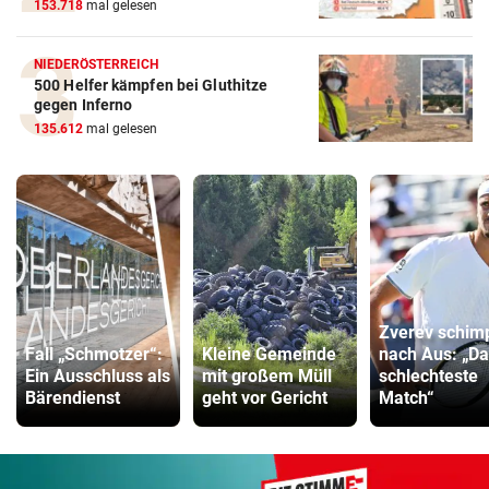
153.718
mal gelesen
NIEDERÖSTERREICH
500 Helfer kämpfen bei Gluthitze
gegen Inferno
135.612
mal gelesen
Zverev schim
Fall „Schmotzer“:
Kleine Gemeinde
nach Aus: „D
Ein Ausschluss als
mit großem Müll
schlechteste
Bärendienst
geht vor Gericht
Match“