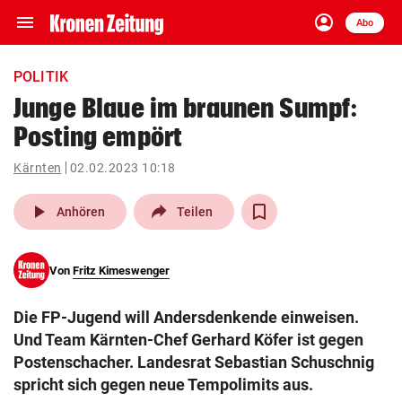
menu
account_circle
Navigation
Anmelden
Abo
close
Schließen
ein-/ausklappen
POLITIK
Abonnieren
Junge Blaue im braunen Sumpf:
Posting empört
account_circle
arrow_right
Anmelden
Kärnten
02.02.2023 10:18
pin_drop
arrow_right
Bundesland auswäh
Wien
play_arrow
Anhören
Teilen
bookmark
Merkliste
Von
Fritz Kimeswenger
Suchbegriff
search
Die FP-Jugend will Andersdenkende einweisen.
eingeben
Und Team Kärnten-Chef Gerhard Köfer ist gegen
Postenschacher. Landesrat Sebastian Schuschnig
spricht sich gegen neue Tempolimits aus.