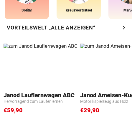
Solitär
Kreuzworträtsel
Mahj
chevron_right
VORTEILSWELT „ALLE ANZEIGEN“
Janod Lauflernwagen ABC
Janod Ameisen-Ku
Hervorragend zum Laufenlernen
Motorikspielzeug aus Holz
€59,90
€29,90