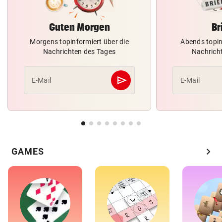
Guten Morgen
Br
Morgens topinformiert über die
Abends topin
Nachrichten des Tages
Nachrich
send
E-Mail
E-Mail
Abschicken
chevron_right
GAMES