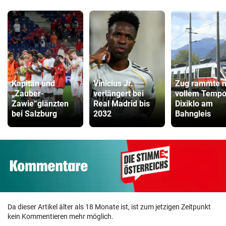
Kapitän und
Vinicius Jr.
Zug rammte m
„Zauber-
verlängert bei
vollem Temp
Zawie“glänzten
Real Madrid bis
Dixiklo am
bei Salzburg
2032
Bahngleis
Da dieser Artikel älter als 18 Monate ist, ist zum jetzigen Zeitpunkt
kein Kommentieren mehr möglich.