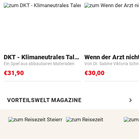
DKT - Klimaneutrales Talent
Ein Spiel aus abbaubaren Materialien
Von Dr. Sabine Viktoria Schn
€31,90
€30,00
chevron_right
VORTEILSWELT MAGAZINE