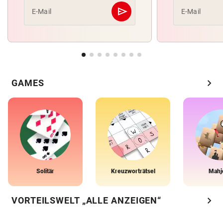
send
E-Mail
E-Mail
Abschicken
chevron_right
GAMES
Solitär
Kreuzworträtsel
Mahj
chevron_right
VORTEILSWELT „ALLE ANZEIGEN“