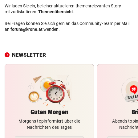
Wir laden Sie ein, bei einer aktuelleren themenrelevanten Story
mitzudiskutieren:
Themenübersicht
.
Bei Fragen können Sie sich gern an das Community-Team per Mail
an
forum@krone.at
wenden.
NEWSLETTER
Guten Morgen
Br
Morgens topinformiert über die
Abends topin
Nachrichten des Tages
Nachrich