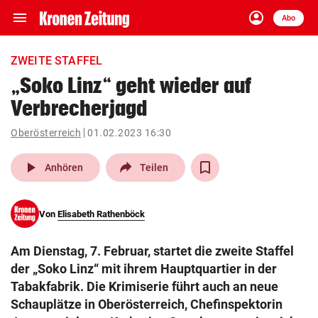
menu
account_circle
Navigation
Anmelden
Abo
close
Schließen
ein-/ausklappen
ZWEITE STAFFEL
Abonnieren
„Soko Linz“ geht wieder auf
Verbrecherjagd
account_circle
arrow_right
Anmelden
Oberösterreich
01.02.2023 16:30
pin_drop
arrow_right
Bundesland auswäh
Wien
play_arrow
Anhören
Teilen
bookmark
Merkliste
Von
Elisabeth Rathenböck
Suchbegriff
search
Am Dienstag, 7. Februar, startet die zweite Staffel
eingeben
der „Soko Linz“ mit ihrem Hauptquartier in der
Tabakfabrik. Die Krimiserie führt auch an neue
Schauplätze in Oberösterreich, Chefinspektorin