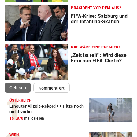
PRÄSIDENT VOR DEM AUS?
FIFA-Krise: Salzburg und
der Infantino-Skandal
DAS WÄRE EINE PREMIERE
„Zeit ist reif“: Wird diese
Frau nun FIFA-Chefin?
(ausgewählt)
Gelesen
Kommentiert
ÖSTERREICH
Erneuter Allzeit-Rekord ++ Hitze noch
Action-Cam Vergleich
nicht vorbei
161.870
mal gelesen
ZUM VERGLEICH
Crosstrainer Vergleich
WIEN