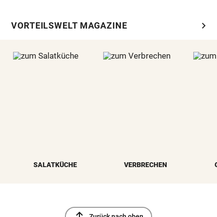
chevron_right
VORTEILSWELT MAGAZINE
SALATKÜCHE
VERBRECHEN
north
Zurück nach oben