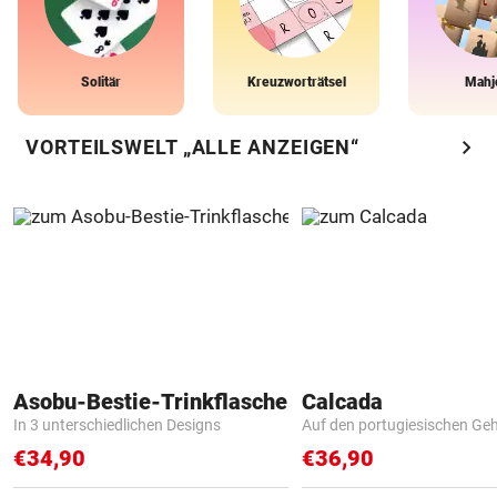
Solitär
Kreuzworträtsel
Mahj
chevron_right
VORTEILSWELT „ALLE ANZEIGEN“
Asobu-Bestie-Trinkflasche
Calcada
In 3 unterschiedlichen Designs
Auf den portugiesischen G
€34,90
€36,90