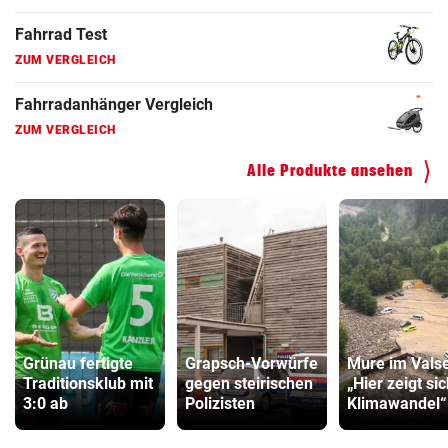
Hoverboard Vergleich
ZUM VERGLEICH
Kinderfahrrad Vergleich
ZUM VERGLEICH
Alle Produkte ansehen
Grünau fertigte
Grapsch-Vorwürfe
Mure im Valse
Traditionsklub mit
gegen steirischen
„Hier zeigt si
3:0 ab
Polizisten
Klimawandel“