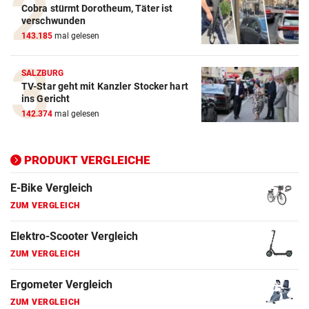
Cobra stürmt Dorotheum, Täter ist
ZUM VERGLEICH
verschwunden
143.185
mal gelesen
E-Bike Vergleich
ZUM VERGLEICH
SALZBURG
TV-Star geht mit Kanzler Stocker hart
Elektro-Scooter Vergleich
ins Gericht
ZUM VERGLEICH
142.374
mal gelesen
Ergometer Vergleich
ZUM VERGLEICH
PRODUKT VERGLEICHE
Fahrrad Test
ZUM VERGLEICH
Fahrradanhänger Vergleich
ZUM VERGLEICH
Faszienrolle Vergleich
ZUM VERGLEICH