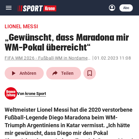
menu
account_circle
Navigation
Anmelden
Abo
close
Schließen
ein-/ausklappen
LIONEL MESSI
Abonnieren
„Gewünscht, dass Maradona mir
WM-Pokal überreicht“
account_circle
arrow_right
Anmelden
FIFA WM 2026 - Fußball-WM in Nordamerika
01.02.2023 11:08
pin_drop
arrow_right
Bundesland auswäh
Wien
play_arrow
Anhören
Teilen
bookmark
Merkliste
Von
krone Sport
Suchbegriff
search
Weltmeister Lionel Messi hat die 2020 verstorbene
eingeben
Fußball-Legende Diego Maradona beim WM-
Triumph Argentiniens in Katar vermisst. „Ich hätte
mir gewünscht, dass Diego mir den Pokal