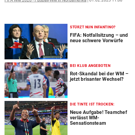
FIFA WM 2026 - Fußball-WM in Nordamerika
01.02.2023 11:08
STÜRZT NUN INFANTINO?
FIFA: Notfallsitzung – und
neue schwere Vorwürfe
BEI KLUB ANGEBOTEN
Rot-Skandal bei der WM –
jetzt brisanter Wechsel?
DIE TINTE IST TROCKEN:
Neue Aufgabe! Teamchef
verlässt WM-
Sensationsteam