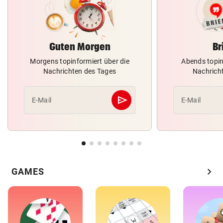
Guten Morgen
Br
Morgens topinformiert über die
Abends topin
Nachrichten des Tages
Nachrich
send
E-Mail
E-Mail
Abschicken
chevron_right
GAMES